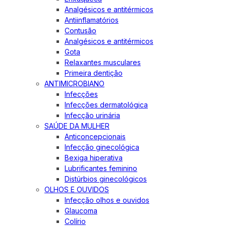
Analgésicos e antitérmicos
Antiinflamatórios
Contusão
Analgésicos e antitérmicos
Gota
Relaxantes musculares
Primeira dentição
ANTIMICROBIANO
Infecções
Infecções dermatológica
Infecção urinária
SAÚDE DA MULHER
Anticoncepcionais
Infecção ginecológica
Bexiga hiperativa
Lubrificantes feminino
Distúrbios ginecológicos
OLHOS E OUVIDOS
Infecção olhos e ouvidos
Glaucoma
Colírio