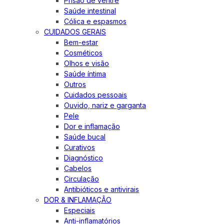
Prisão de ventre
Saúde intestinal
Cólica e espasmos
CUIDADOS GERAIS
Bem-estar
Cosméticos
Olhos e visão
Saúde íntima
Outros
Cuidados pessoais
Ouvido, nariz e garganta
Pele
Dor e inflamação
Saúde bucal
Curativos
Diagnóstico
Cabelos
Circulação
Antibióticos e antivirais
DOR & INFLAMAÇÃO
Especiais
Anti-inflamatórios