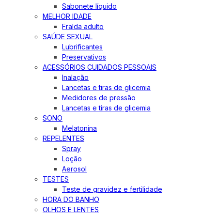
Sabonete líquido
MELHOR IDADE
Fralda adulto
SAÚDE SEXUAL
Lubrificantes
Preservativos
ACESSÓRIOS CUIDADOS PESSOAIS
Inalação
Lancetas e tiras de glicemia
Medidores de pressão
Lancetas e tiras de glicemia
SONO
Melatonina
REPELENTES
Spray
Loção
Aerosol
TESTES
Teste de gravidez e fertilidade
HORA DO BANHO
OLHOS E LENTES