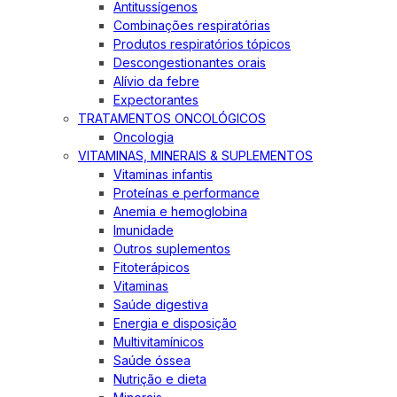
Antitussígenos
Combinações respiratórias
Produtos respiratórios tópicos
Descongestionantes orais
Alívio da febre
Expectorantes
TRATAMENTOS ONCOLÓGICOS
Oncologia
VITAMINAS, MINERAIS & SUPLEMENTOS
Vitaminas infantis
Proteínas e performance
Anemia e hemoglobina
Imunidade
Outros suplementos
Fitoterápicos
Vitaminas
Saúde digestiva
Energia e disposição
Multivitamínicos
Saúde óssea
Nutrição e dieta