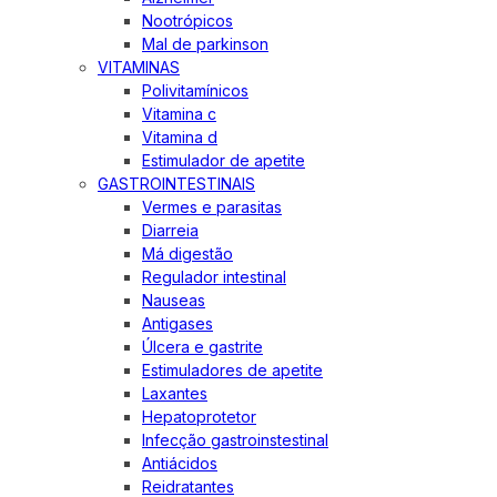
Nootrópicos
Mal de parkinson
VITAMINAS
Polivitamínicos
Vitamina c
Vitamina d
Estimulador de apetite
GASTROINTESTINAIS
Vermes e parasitas
Diarreia
Má digestão
Regulador intestinal
Nauseas
Antigases
Úlcera e gastrite
Estimuladores de apetite
Laxantes
Hepatoprotetor
Infecção gastroinstestinal
Antiácidos
Reidratantes