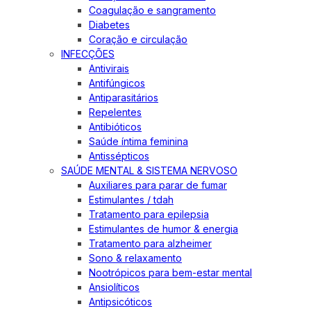
Coagulação e sangramento
Diabetes
Coração e circulação
INFECÇÕES
Antivirais
Antifúngicos
Antiparasitários
Repelentes
Antibióticos
Saúde íntima feminina
Antissépticos
SAÚDE MENTAL & SISTEMA NERVOSO
Auxiliares para parar de fumar
Estimulantes / tdah
Tratamento para epilepsia
Estimulantes de humor & energia
Tratamento para alzheimer
Sono & relaxamento
Nootrópicos para bem-estar mental
Ansiolíticos
Antipsicóticos