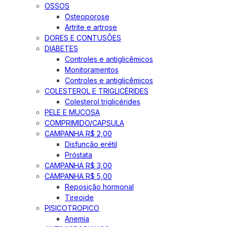
OSSOS
Osteoporose
Artrite e artrose
DORES E CONTUSÕES
DIABETES
Controles e antiglicêmicos
Monitoramentos
Controles e antiglicêmicos
COLESTEROL E TRIGLICÉRIDES
Colesterol triglicérides
PELE E MUCOSA
COMPRIMIDO/CAPSULA
CAMPANHA R$ 2,00
Disfunção erétil
Próstata
CAMPANHA R$ 3,00
CAMPANHA R$ 5,00
Reposição hormonal
Tireoide
PISICOTROPICO
Anemia