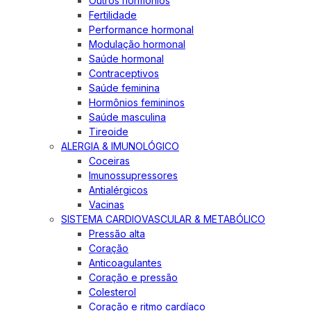
Outros hormônios
Fertilidade
Performance hormonal
Modulação hormonal
Saúde hormonal
Contraceptivos
Saúde feminina
Hormônios femininos
Saúde masculina
Tireoide
ALERGIA & IMUNOLÓGICO
Coceiras
Imunossupressores
Antialérgicos
Vacinas
SISTEMA CARDIOVASCULAR & METABÓLICO
Pressão alta
Coração
Anticoagulantes
Coração e pressão
Colesterol
Coração e ritmo cardíaco