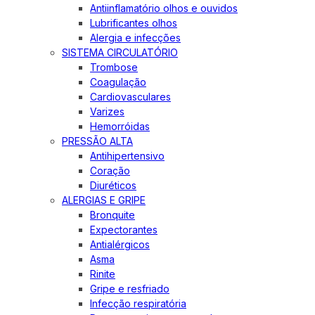
Antiinflamatório olhos e ouvidos
Lubrificantes olhos
Alergia e infecções
SISTEMA CIRCULATÓRIO
Trombose
Coagulação
Cardiovasculares
Varizes
Hemorróidas
PRESSÃO ALTA
Antihipertensivo
Coração
Diuréticos
ALERGIAS E GRIPE
Bronquite
Expectorantes
Antialérgicos
Asma
Rinite
Gripe e resfriado
Infecção respiratória