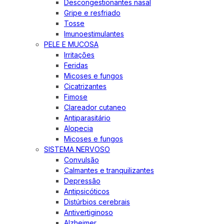
Descongestionantes nasal
Gripe e resfriado
Tosse
Imunoestimulantes
PELE E MUCOSA
Irritações
Feridas
Micoses e fungos
Cicatrizantes
Fimose
Clareador cutaneo
Antiparasitário
Alopecia
Micoses e fungos
SISTEMA NERVOSO
Convulsão
Calmantes e tranquilizantes
Depressão
Antipsicóticos
Distúrbios cerebrais
Antivertiginoso
Alzheimer