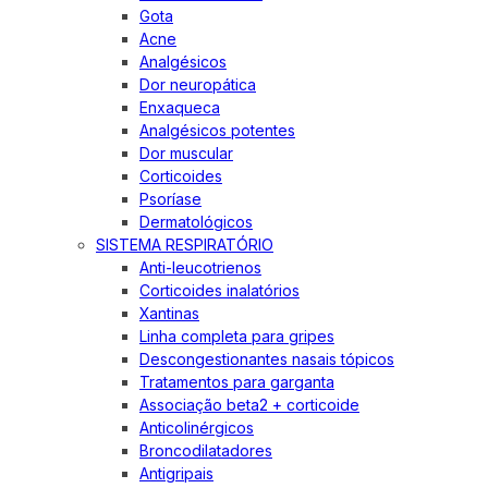
Gota
Acne
Analgésicos
Dor neuropática
Enxaqueca
Analgésicos potentes
Dor muscular
Corticoides
Psoríase
Dermatológicos
SISTEMA RESPIRATÓRIO
Anti-leucotrienos
Corticoides inalatórios
Xantinas
Linha completa para gripes
Descongestionantes nasais tópicos
Tratamentos para garganta
Associação beta2 + corticoide
Anticolinérgicos
Broncodilatadores
Antigripais