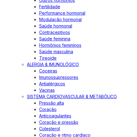
Outros hormônios
Fertilidade
Performance hormonal
Modulação hormonal
Saúde hormonal
Contraceptivos
Saúde feminina
Hormônios femininos
Saúde masculina
Tireoide
ALERGIA & IMUNOLÓGICO
Coceiras
Imunossupressores
Antialérgicos
Vacinas
SISTEMA CARDIOVASCULAR & METABÓLICO
Pressão alta
Coração
Anticoagulantes
Coração e pressão
Colesterol
Coração e ritmo cardíaco