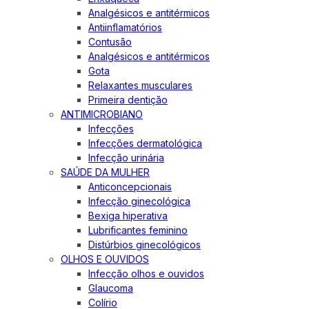
Analgésicos e antitérmicos
Antiinflamatórios
Contusão
Analgésicos e antitérmicos
Gota
Relaxantes musculares
Primeira dentição
ANTIMICROBIANO
Infecções
Infecções dermatológica
Infecção urinária
SAÚDE DA MULHER
Anticoncepcionais
Infecção ginecológica
Bexiga hiperativa
Lubrificantes feminino
Distúrbios ginecológicos
OLHOS E OUVIDOS
Infecção olhos e ouvidos
Glaucoma
Colírio