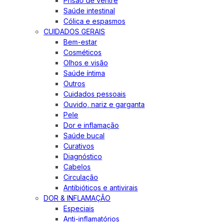
Prisão de ventre
Saúde intestinal
Cólica e espasmos
CUIDADOS GERAIS
Bem-estar
Cosméticos
Olhos e visão
Saúde íntima
Outros
Cuidados pessoais
Ouvido, nariz e garganta
Pele
Dor e inflamação
Saúde bucal
Curativos
Diagnóstico
Cabelos
Circulação
Antibióticos e antivirais
DOR & INFLAMAÇÃO
Especiais
Anti-inflamatórios