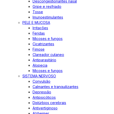
Descongestionantes nasal
Gripe e resfriado
Tosse
Imunoestimulantes
PELE E MUCOSA
Irritações
Feridas
Micoses e fungos
Cicatrizantes
Fimose
Clareador cutaneo
Antiparasitário
Alopecia
Micoses e fungos
SISTEMA NERVOSO
Convulsão
Calmantes e tranquilizantes
Depressão
Antipsicóticos
Distúrbios cerebrais
Antivertiginoso
Alzheimer