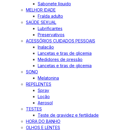
Sabonete líquido
MELHOR IDADE
Fralda adulto
SAÚDE SEXUAL
Lubrificantes
Preservativos
ACESSÓRIOS CUIDADOS PESSOAIS
Inalação
Lancetas e tiras de glicemia
Medidores de pressão
Lancetas e tiras de glicemia
SONO
Melatonina
REPELENTES
Spray
Loção
Aerosol
TESTES
Teste de gravidez e fertilidade
HORA DO BANHO
OLHOS E LENTES