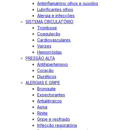
Antiinflamatório olhos e ouvidos
Lubrificantes olhos
Alergia e infecções
SISTEMA CIRCULATÓRIO
Trombose
Coagulação
Cardiovasculares
Varizes
Hemorróidas
PRESSÃO ALTA
Antihipertensivo
Coração
Diuréticos
ALERGIAS E GRIPE
Bronquite
Expectorantes
Antialérgicos
Asma
Rinite
Gripe e resfriado
Infecção respiratória