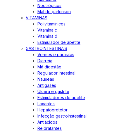
Nootrópicos
Mal de parkinson
VITAMINAS
Polivitamínicos
Vitamina c
Vitamina d
Estimulador de apetite
GASTROINTESTINAIS
Vermes e parasitas
Diarreia
Má digestão
Regulador intestinal
Nauseas
Antigases
Úlcera e gastrite
Estimuladores de apetite
Laxantes
Hepatoprotetor
Infecção gastroinstestinal
Antiácidos
Reidratantes