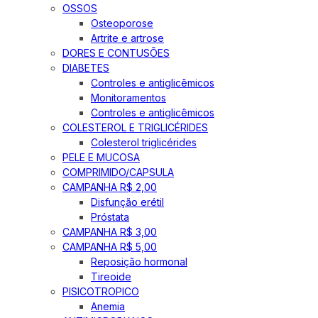
OSSOS
Osteoporose
Artrite e artrose
DORES E CONTUSÕES
DIABETES
Controles e antiglicêmicos
Monitoramentos
Controles e antiglicêmicos
COLESTEROL E TRIGLICÉRIDES
Colesterol triglicérides
PELE E MUCOSA
COMPRIMIDO/CAPSULA
CAMPANHA R$ 2,00
Disfunção erétil
Próstata
CAMPANHA R$ 3,00
CAMPANHA R$ 5,00
Reposição hormonal
Tireoide
PISICOTROPICO
Anemia