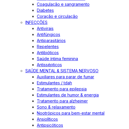
Coagulação e sangramento
Diabetes
Coração e circulação
INFECÇÕES
Antivirais
Antifúngicos
Antiparasitários
Repelentes
Antibióticos
Saúde íntima feminina
Antissépticos
SAÚDE MENTAL & SISTEMA NERVOSO
Auxiliares para parar de fumar
Estimulantes / tdah
Tratamento para epilepsia
Estimulantes de humor & energia
Tratamento para alzheimer
Sono & relaxamento
Nootrópicos para bem-estar mental
Ansiolíticos
Antipsicóticos