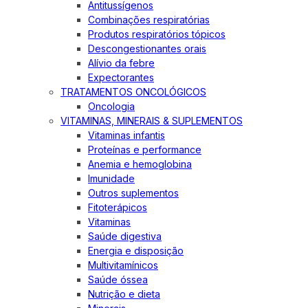
Antitussígenos
Combinações respiratórias
Produtos respiratórios tópicos
Descongestionantes orais
Alívio da febre
Expectorantes
TRATAMENTOS ONCOLÓGICOS
Oncologia
VITAMINAS, MINERAIS & SUPLEMENTOS
Vitaminas infantis
Proteínas e performance
Anemia e hemoglobina
Imunidade
Outros suplementos
Fitoterápicos
Vitaminas
Saúde digestiva
Energia e disposição
Multivitamínicos
Saúde óssea
Nutrição e dieta