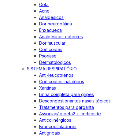
Gota
Acne
Analgésicos
Dor neuropática
Enxaqueca
Analgésicos potentes
Dor muscular
Corticoides
Psoríase
Dermatológicos
SISTEMA RESPIRATÓRIO
Anti-leucotrienos
Corticoides inalatórios
Xantinas
Linha completa para gripes
Descongestionantes nasais tópicos
Tratamentos para garganta
Associação beta2 + corticoide
Anticolinérgicos
Broncodilatadores
Antigripais