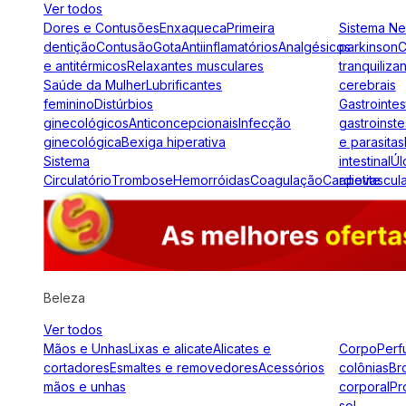
Ver todos
Dores e Contusões
Enxaqueca
Primeira
Sistema N
dentição
Contusão
Gota
Antiinflamatórios
Analgésicos
parkinson
C
e antitérmicos
Relaxantes musculares
tranquiliza
Saúde da Mulher
Lubrificantes
cerebrais
feminino
Distúrbios
Gastrointes
ginecológicos
Anticoncepcionais
Infecção
gastroinste
ginecológica
Bexiga hiperativa
e parasitas
Sistema
intestinal
Úl
Circulatório
Trombose
Hemorróidas
Coagulação
Cardiovascul
apetite
Beleza
Ver todos
Mãos e Unhas
Lixas e alicate
Alicates e
Corpo
Perf
cortadores
Esmaltes e removedores
Acessórios
colônias
Br
mãos e unhas
corporal
Pr
sol