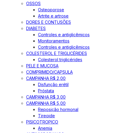
OSSOS
Osteoporose
Artrite e artrose
DORES E CONTUSÕES
DIABETES
Controles e antiglicêmicos
Monitoramentos
Controles e antiglicêmicos
COLESTEROL E TRIGLICÉRIDES
Colesterol triglicérides
PELE E MUCOSA
COMPRIMIDO/CAPSULA
CAMPANHA R$ 2,00
Disfunção erétil
Próstata
CAMPANHA R$ 3,00
CAMPANHA R$ 5,00
Reposição hormonal
Tireoide
PISICOTROPICO
Anemia