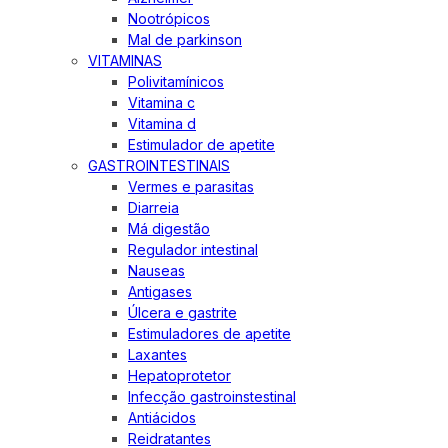
Nootrópicos
Mal de parkinson
VITAMINAS
Polivitamínicos
Vitamina c
Vitamina d
Estimulador de apetite
GASTROINTESTINAIS
Vermes e parasitas
Diarreia
Má digestão
Regulador intestinal
Nauseas
Antigases
Úlcera e gastrite
Estimuladores de apetite
Laxantes
Hepatoprotetor
Infecção gastroinstestinal
Antiácidos
Reidratantes