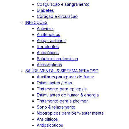
Coagulação e sangramento
Diabetes
Coração e circulação
INFECÇÕES
Antivirais
Antifúngicos
Antiparasitários
Repelentes
Antibióticos
Saúde íntima feminina
Antissépticos
SAÚDE MENTAL & SISTEMA NERVOSO
Auxiliares para parar de fumar
Estimulantes / tdah
Tratamento para epilepsia
Estimulantes de humor & energia
Tratamento para alzheimer
Sono & relaxamento
Nootrópicos para bem-estar mental
Ansiolíticos
Antipsicóticos