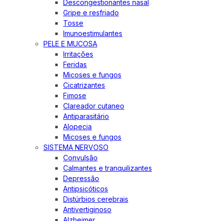
Descongestionantes nasal
Gripe e resfriado
Tosse
Imunoestimulantes
PELE E MUCOSA
Irritações
Feridas
Micoses e fungos
Cicatrizantes
Fimose
Clareador cutaneo
Antiparasitário
Alopecia
Micoses e fungos
SISTEMA NERVOSO
Convulsão
Calmantes e tranquilizantes
Depressão
Antipsicóticos
Distúrbios cerebrais
Antivertiginoso
Alzheimer