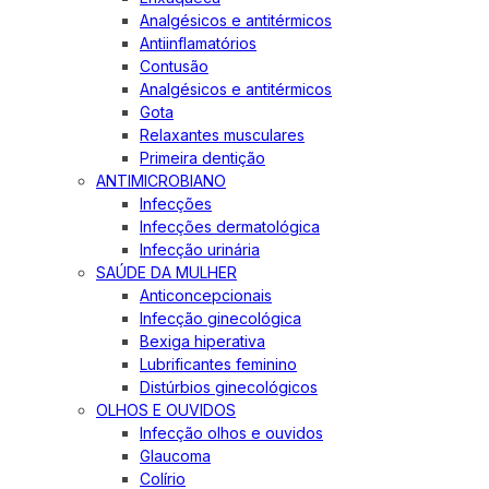
Analgésicos e antitérmicos
Antiinflamatórios
Contusão
Analgésicos e antitérmicos
Gota
Relaxantes musculares
Primeira dentição
ANTIMICROBIANO
Infecções
Infecções dermatológica
Infecção urinária
SAÚDE DA MULHER
Anticoncepcionais
Infecção ginecológica
Bexiga hiperativa
Lubrificantes feminino
Distúrbios ginecológicos
OLHOS E OUVIDOS
Infecção olhos e ouvidos
Glaucoma
Colírio