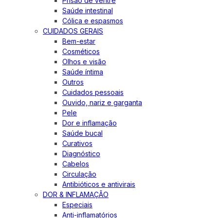
Prisão de ventre
Saúde intestinal
Cólica e espasmos
CUIDADOS GERAIS
Bem-estar
Cosméticos
Olhos e visão
Saúde íntima
Outros
Cuidados pessoais
Ouvido, nariz e garganta
Pele
Dor e inflamação
Saúde bucal
Curativos
Diagnóstico
Cabelos
Circulação
Antibióticos e antivirais
DOR & INFLAMAÇÃO
Especiais
Anti-inflamatórios