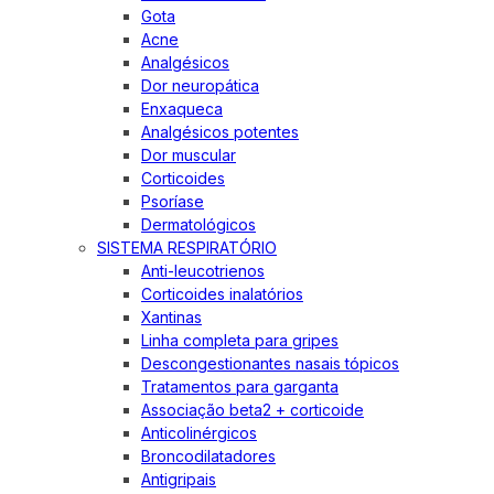
Gota
Acne
Analgésicos
Dor neuropática
Enxaqueca
Analgésicos potentes
Dor muscular
Corticoides
Psoríase
Dermatológicos
SISTEMA RESPIRATÓRIO
Anti-leucotrienos
Corticoides inalatórios
Xantinas
Linha completa para gripes
Descongestionantes nasais tópicos
Tratamentos para garganta
Associação beta2 + corticoide
Anticolinérgicos
Broncodilatadores
Antigripais