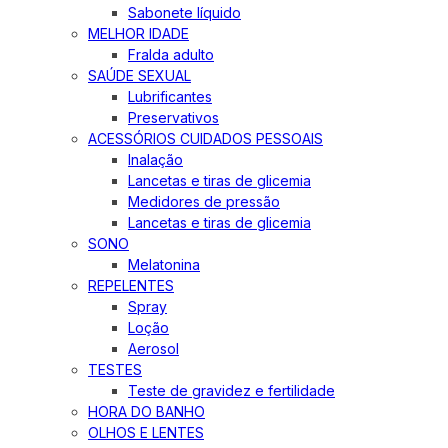
Sabonete líquido
MELHOR IDADE
Fralda adulto
SAÚDE SEXUAL
Lubrificantes
Preservativos
ACESSÓRIOS CUIDADOS PESSOAIS
Inalação
Lancetas e tiras de glicemia
Medidores de pressão
Lancetas e tiras de glicemia
SONO
Melatonina
REPELENTES
Spray
Loção
Aerosol
TESTES
Teste de gravidez e fertilidade
HORA DO BANHO
OLHOS E LENTES