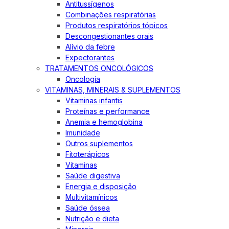
Antitussígenos
Combinações respiratórias
Produtos respiratórios tópicos
Descongestionantes orais
Alívio da febre
Expectorantes
TRATAMENTOS ONCOLÓGICOS
Oncologia
VITAMINAS, MINERAIS & SUPLEMENTOS
Vitaminas infantis
Proteínas e performance
Anemia e hemoglobina
Imunidade
Outros suplementos
Fitoterápicos
Vitaminas
Saúde digestiva
Energia e disposição
Multivitamínicos
Saúde óssea
Nutrição e dieta