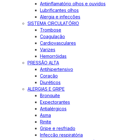
Antiinflamatório olhos e ouvidos
Lubrificantes olhos
Alergia e infecções
SISTEMA CIRCULATÓRIO
Trombose
Coagulação
Cardiovasculares
Varizes
Hemorróidas
PRESSÃO ALTA
Antihipertensivo
Coração
Diuréticos
ALERGIAS E GRIPE
Bronquite
Expectorantes
Antialérgicos
Asma
Rinite
Gripe e resfriado
Infecção respiratória