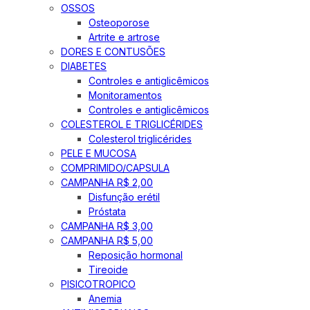
OSSOS
Osteoporose
Artrite e artrose
DORES E CONTUSÕES
DIABETES
Controles e antiglicêmicos
Monitoramentos
Controles e antiglicêmicos
COLESTEROL E TRIGLICÉRIDES
Colesterol triglicérides
PELE E MUCOSA
COMPRIMIDO/CAPSULA
CAMPANHA R$ 2,00
Disfunção erétil
Próstata
CAMPANHA R$ 3,00
CAMPANHA R$ 5,00
Reposição hormonal
Tireoide
PISICOTROPICO
Anemia