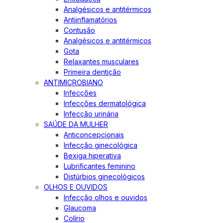
Analgésicos e antitérmicos
Antiinflamatórios
Contusão
Analgésicos e antitérmicos
Gota
Relaxantes musculares
Primeira dentição
ANTIMICROBIANO
Infecções
Infecções dermatológica
Infecção urinária
SAÚDE DA MULHER
Anticoncepcionais
Infecção ginecológica
Bexiga hiperativa
Lubrificantes feminino
Distúrbios ginecológicos
OLHOS E OUVIDOS
Infecção olhos e ouvidos
Glaucoma
Colírio