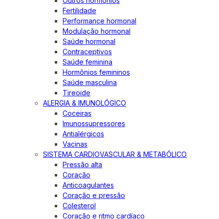
Outros hormônios
Fertilidade
Performance hormonal
Modulação hormonal
Saúde hormonal
Contraceptivos
Saúde feminina
Hormônios femininos
Saúde masculina
Tireoide
ALERGIA & IMUNOLÓGICO
Coceiras
Imunossupressores
Antialérgicos
Vacinas
SISTEMA CARDIOVASCULAR & METABÓLICO
Pressão alta
Coração
Anticoagulantes
Coração e pressão
Colesterol
Coração e ritmo cardíaco