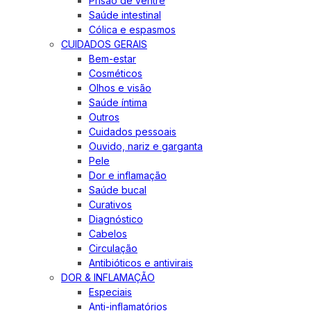
Prisão de ventre
Saúde intestinal
Cólica e espasmos
CUIDADOS GERAIS
Bem-estar
Cosméticos
Olhos e visão
Saúde íntima
Outros
Cuidados pessoais
Ouvido, nariz e garganta
Pele
Dor e inflamação
Saúde bucal
Curativos
Diagnóstico
Cabelos
Circulação
Antibióticos e antivirais
DOR & INFLAMAÇÃO
Especiais
Anti-inflamatórios