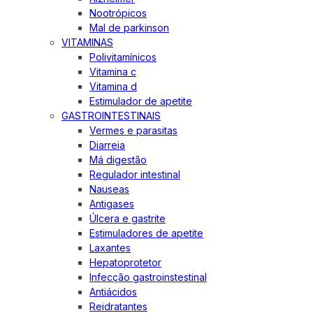
Nootrópicos
Mal de parkinson
VITAMINAS
Polivitamínicos
Vitamina c
Vitamina d
Estimulador de apetite
GASTROINTESTINAIS
Vermes e parasitas
Diarreia
Má digestão
Regulador intestinal
Nauseas
Antigases
Úlcera e gastrite
Estimuladores de apetite
Laxantes
Hepatoprotetor
Infecção gastroinstestinal
Antiácidos
Reidratantes