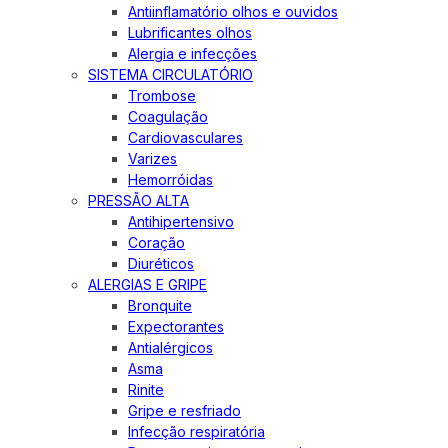
Antiinflamatório olhos e ouvidos
Lubrificantes olhos
Alergia e infecções
SISTEMA CIRCULATÓRIO
Trombose
Coagulação
Cardiovasculares
Varizes
Hemorróidas
PRESSÃO ALTA
Antihipertensivo
Coração
Diuréticos
ALERGIAS E GRIPE
Bronquite
Expectorantes
Antialérgicos
Asma
Rinite
Gripe e resfriado
Infecção respiratória