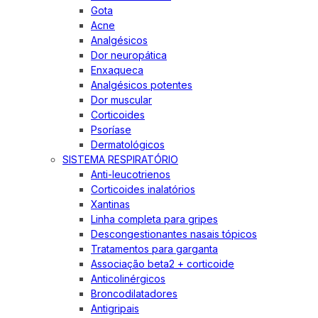
Gota
Acne
Analgésicos
Dor neuropática
Enxaqueca
Analgésicos potentes
Dor muscular
Corticoides
Psoríase
Dermatológicos
SISTEMA RESPIRATÓRIO
Anti-leucotrienos
Corticoides inalatórios
Xantinas
Linha completa para gripes
Descongestionantes nasais tópicos
Tratamentos para garganta
Associação beta2 + corticoide
Anticolinérgicos
Broncodilatadores
Antigripais