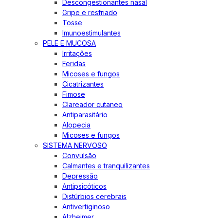
Descongestionantes nasal
Gripe e resfriado
Tosse
Imunoestimulantes
PELE E MUCOSA
Irritações
Feridas
Micoses e fungos
Cicatrizantes
Fimose
Clareador cutaneo
Antiparasitário
Alopecia
Micoses e fungos
SISTEMA NERVOSO
Convulsão
Calmantes e tranquilizantes
Depressão
Antipsicóticos
Distúrbios cerebrais
Antivertiginoso
Alzheimer