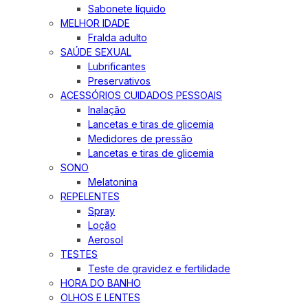
Sabonete líquido
MELHOR IDADE
Fralda adulto
SAÚDE SEXUAL
Lubrificantes
Preservativos
ACESSÓRIOS CUIDADOS PESSOAIS
Inalação
Lancetas e tiras de glicemia
Medidores de pressão
Lancetas e tiras de glicemia
SONO
Melatonina
REPELENTES
Spray
Loção
Aerosol
TESTES
Teste de gravidez e fertilidade
HORA DO BANHO
OLHOS E LENTES