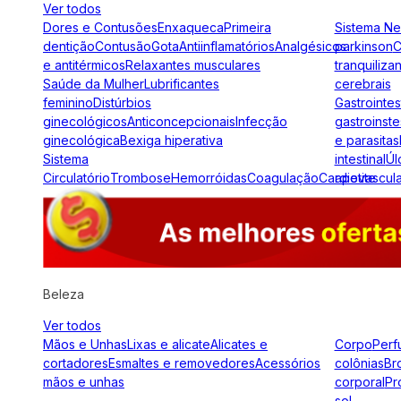
Ver todos
Dores e Contusões
Enxaqueca
Primeira
Sistema N
dentição
Contusão
Gota
Antiinflamatórios
Analgésicos
parkinson
C
e antitérmicos
Relaxantes musculares
tranquiliza
Saúde da Mulher
Lubrificantes
cerebrais
feminino
Distúrbios
Gastrointes
ginecológicos
Anticoncepcionais
Infecção
gastroinste
ginecológica
Bexiga hiperativa
e parasitas
Sistema
intestinal
Úl
Circulatório
Trombose
Hemorróidas
Coagulação
Cardiovascul
apetite
Beleza
Ver todos
Mãos e Unhas
Lixas e alicate
Alicates e
Corpo
Perf
cortadores
Esmaltes e removedores
Acessórios
colônias
Br
mãos e unhas
corporal
Pr
sol