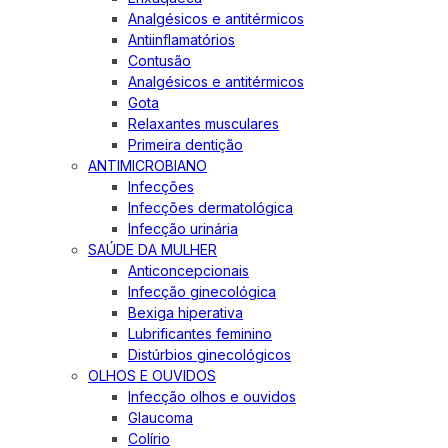
Analgésicos e antitérmicos
Antiinflamatórios
Contusão
Analgésicos e antitérmicos
Gota
Relaxantes musculares
Primeira dentição
ANTIMICROBIANO
Infecções
Infecções dermatológica
Infecção urinária
SAÚDE DA MULHER
Anticoncepcionais
Infecção ginecológica
Bexiga hiperativa
Lubrificantes feminino
Distúrbios ginecológicos
OLHOS E OUVIDOS
Infecção olhos e ouvidos
Glaucoma
Colírio