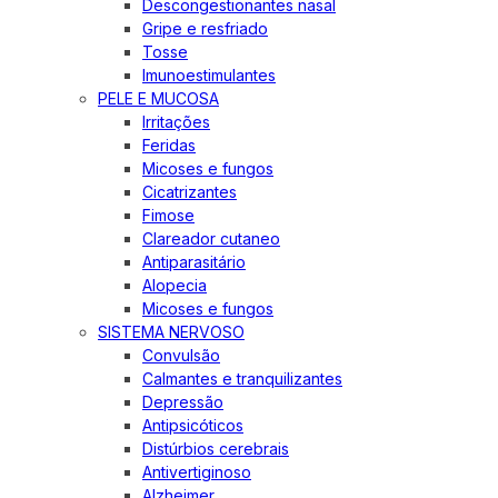
Descongestionantes nasal
Gripe e resfriado
Tosse
Imunoestimulantes
PELE E MUCOSA
Irritações
Feridas
Micoses e fungos
Cicatrizantes
Fimose
Clareador cutaneo
Antiparasitário
Alopecia
Micoses e fungos
SISTEMA NERVOSO
Convulsão
Calmantes e tranquilizantes
Depressão
Antipsicóticos
Distúrbios cerebrais
Antivertiginoso
Alzheimer