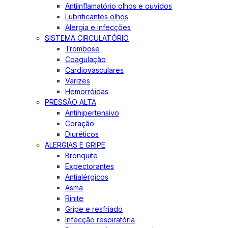
Antiinflamatório olhos e ouvidos
Lubrificantes olhos
Alergia e infecções
SISTEMA CIRCULATÓRIO
Trombose
Coagulação
Cardiovasculares
Varizes
Hemorróidas
PRESSÃO ALTA
Antihipertensivo
Coração
Diuréticos
ALERGIAS E GRIPE
Bronquite
Expectorantes
Antialérgicos
Asma
Rinite
Gripe e resfriado
Infecção respiratória