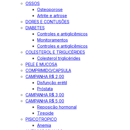
OSSOS
Osteoporose
Artrite e artrose
DORES E CONTUSÕES
DIABETES
Controles e antiglicêmicos
Monitoramentos
Controles e antiglicêmicos
COLESTEROL E TRIGLICÉRIDES
Colesterol triglicérides
PELE E MUCOSA
COMPRIMIDO/CAPSULA
CAMPANHA R$ 2,00
Disfunção erétil
Próstata
CAMPANHA R$ 3,00
CAMPANHA R$ 5,00
Reposição hormonal
Tireoide
PISICOTROPICO
Anemia