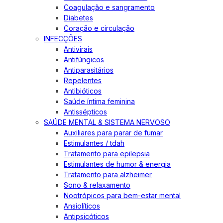
Coagulação e sangramento
Diabetes
Coração e circulação
INFECÇÕES
Antivirais
Antifúngicos
Antiparasitários
Repelentes
Antibióticos
Saúde íntima feminina
Antissépticos
SAÚDE MENTAL & SISTEMA NERVOSO
Auxiliares para parar de fumar
Estimulantes / tdah
Tratamento para epilepsia
Estimulantes de humor & energia
Tratamento para alzheimer
Sono & relaxamento
Nootrópicos para bem-estar mental
Ansiolíticos
Antipsicóticos