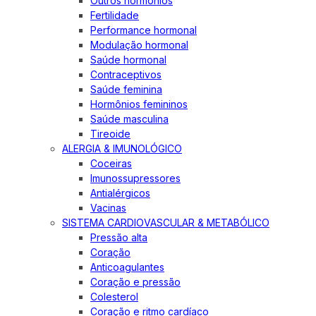
Outros hormônios
Fertilidade
Performance hormonal
Modulação hormonal
Saúde hormonal
Contraceptivos
Saúde feminina
Hormônios femininos
Saúde masculina
Tireoide
ALERGIA & IMUNOLÓGICO
Coceiras
Imunossupressores
Antialérgicos
Vacinas
SISTEMA CARDIOVASCULAR & METABÓLICO
Pressão alta
Coração
Anticoagulantes
Coração e pressão
Colesterol
Coração e ritmo cardíaco