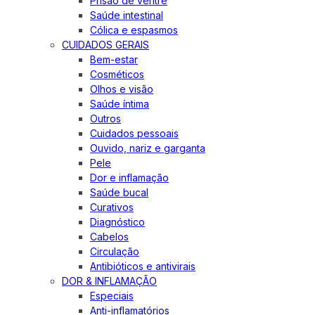
Prisão de ventre
Saúde intestinal
Cólica e espasmos
CUIDADOS GERAIS
Bem-estar
Cosméticos
Olhos e visão
Saúde íntima
Outros
Cuidados pessoais
Ouvido, nariz e garganta
Pele
Dor e inflamação
Saúde bucal
Curativos
Diagnóstico
Cabelos
Circulação
Antibióticos e antivirais
DOR & INFLAMAÇÃO
Especiais
Anti-inflamatórios