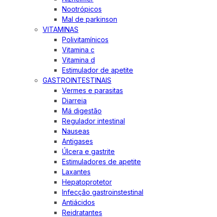
Nootrópicos
Mal de parkinson
VITAMINAS
Polivitamínicos
Vitamina c
Vitamina d
Estimulador de apetite
GASTROINTESTINAIS
Vermes e parasitas
Diarreia
Má digestão
Regulador intestinal
Nauseas
Antigases
Úlcera e gastrite
Estimuladores de apetite
Laxantes
Hepatoprotetor
Infecção gastroinstestinal
Antiácidos
Reidratantes