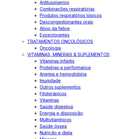
Antitussígenos
Combinações respiratórias
Produtos respiratórios tópicos
Descongestionantes orais
Alívio da febre
Expectorantes
TRATAMENTOS ONCOLÓGICOS
Oncologia
VITAMINAS, MINERAIS & SUPLEMENTOS
Vitaminas infantis
Proteínas e performance
Anemia e hemoglobina
Imunidade
Outros suplementos
Fitoterápicos
Vitaminas
Saúde digestiva
Energia e disposição
Multivitamínicos
Saúde óssea
Nutrição e dieta