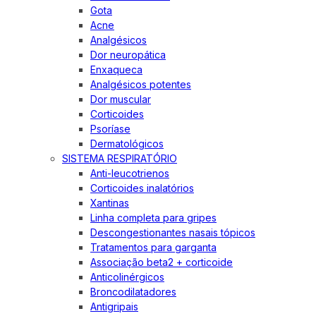
Gota
Acne
Analgésicos
Dor neuropática
Enxaqueca
Analgésicos potentes
Dor muscular
Corticoides
Psoríase
Dermatológicos
SISTEMA RESPIRATÓRIO
Anti-leucotrienos
Corticoides inalatórios
Xantinas
Linha completa para gripes
Descongestionantes nasais tópicos
Tratamentos para garganta
Associação beta2 + corticoide
Anticolinérgicos
Broncodilatadores
Antigripais