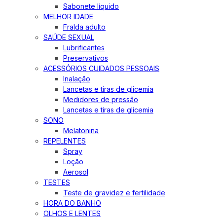
Sabonete líquido
MELHOR IDADE
Fralda adulto
SAÚDE SEXUAL
Lubrificantes
Preservativos
ACESSÓRIOS CUIDADOS PESSOAIS
Inalação
Lancetas e tiras de glicemia
Medidores de pressão
Lancetas e tiras de glicemia
SONO
Melatonina
REPELENTES
Spray
Loção
Aerosol
TESTES
Teste de gravidez e fertilidade
HORA DO BANHO
OLHOS E LENTES