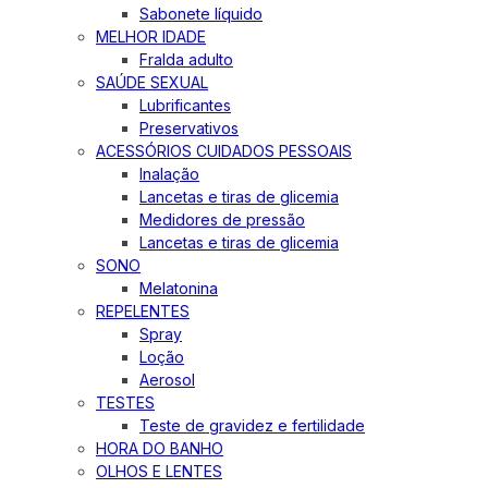
Sabonete líquido
MELHOR IDADE
Fralda adulto
SAÚDE SEXUAL
Lubrificantes
Preservativos
ACESSÓRIOS CUIDADOS PESSOAIS
Inalação
Lancetas e tiras de glicemia
Medidores de pressão
Lancetas e tiras de glicemia
SONO
Melatonina
REPELENTES
Spray
Loção
Aerosol
TESTES
Teste de gravidez e fertilidade
HORA DO BANHO
OLHOS E LENTES