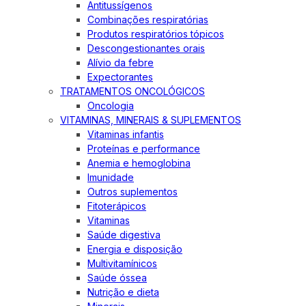
Antitussígenos
Combinações respiratórias
Produtos respiratórios tópicos
Descongestionantes orais
Alívio da febre
Expectorantes
TRATAMENTOS ONCOLÓGICOS
Oncologia
VITAMINAS, MINERAIS & SUPLEMENTOS
Vitaminas infantis
Proteínas e performance
Anemia e hemoglobina
Imunidade
Outros suplementos
Fitoterápicos
Vitaminas
Saúde digestiva
Energia e disposição
Multivitamínicos
Saúde óssea
Nutrição e dieta