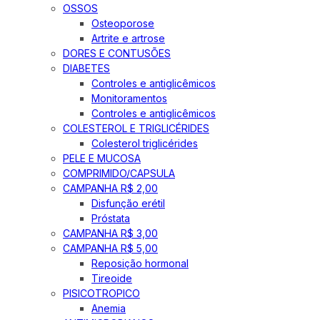
OSSOS
Osteoporose
Artrite e artrose
DORES E CONTUSÕES
DIABETES
Controles e antiglicêmicos
Monitoramentos
Controles e antiglicêmicos
COLESTEROL E TRIGLICÉRIDES
Colesterol triglicérides
PELE E MUCOSA
COMPRIMIDO/CAPSULA
CAMPANHA R$ 2,00
Disfunção erétil
Próstata
CAMPANHA R$ 3,00
CAMPANHA R$ 5,00
Reposição hormonal
Tireoide
PISICOTROPICO
Anemia