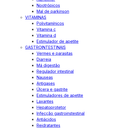
Nootrópicos
Mal de parkinson
VITAMINAS
Polivitamínicos
Vitamina c
Vitamina d
Estimulador de apetite
GASTROINTESTINAIS
Vermes e parasitas
Diarreia
Má digestão
Regulador intestinal
Nauseas
Antigases
Úlcera e gastrite
Estimuladores de apetite
Laxantes
Hepatoprotetor
Infecção gastroinstestinal
Antiácidos
Reidratantes