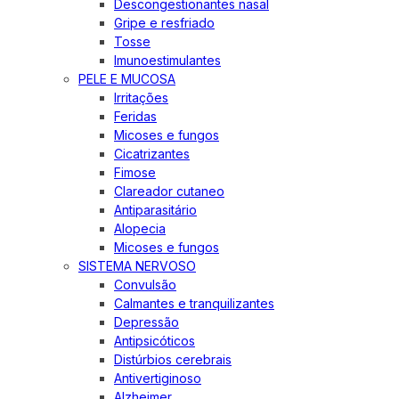
Descongestionantes nasal
Gripe e resfriado
Tosse
Imunoestimulantes
PELE E MUCOSA
Irritações
Feridas
Micoses e fungos
Cicatrizantes
Fimose
Clareador cutaneo
Antiparasitário
Alopecia
Micoses e fungos
SISTEMA NERVOSO
Convulsão
Calmantes e tranquilizantes
Depressão
Antipsicóticos
Distúrbios cerebrais
Antivertiginoso
Alzheimer