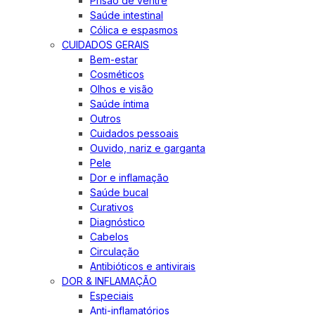
Prisão de ventre
Saúde intestinal
Cólica e espasmos
CUIDADOS GERAIS
Bem-estar
Cosméticos
Olhos e visão
Saúde íntima
Outros
Cuidados pessoais
Ouvido, nariz e garganta
Pele
Dor e inflamação
Saúde bucal
Curativos
Diagnóstico
Cabelos
Circulação
Antibióticos e antivirais
DOR & INFLAMAÇÃO
Especiais
Anti-inflamatórios