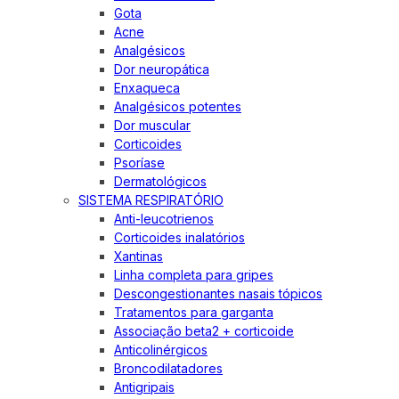
Gota
Acne
Analgésicos
Dor neuropática
Enxaqueca
Analgésicos potentes
Dor muscular
Corticoides
Psoríase
Dermatológicos
SISTEMA RESPIRATÓRIO
Anti-leucotrienos
Corticoides inalatórios
Xantinas
Linha completa para gripes
Descongestionantes nasais tópicos
Tratamentos para garganta
Associação beta2 + corticoide
Anticolinérgicos
Broncodilatadores
Antigripais