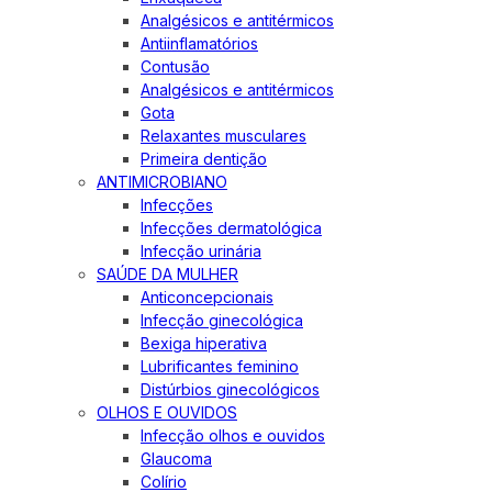
Analgésicos e antitérmicos
Antiinflamatórios
Contusão
Analgésicos e antitérmicos
Gota
Relaxantes musculares
Primeira dentição
ANTIMICROBIANO
Infecções
Infecções dermatológica
Infecção urinária
SAÚDE DA MULHER
Anticoncepcionais
Infecção ginecológica
Bexiga hiperativa
Lubrificantes feminino
Distúrbios ginecológicos
OLHOS E OUVIDOS
Infecção olhos e ouvidos
Glaucoma
Colírio