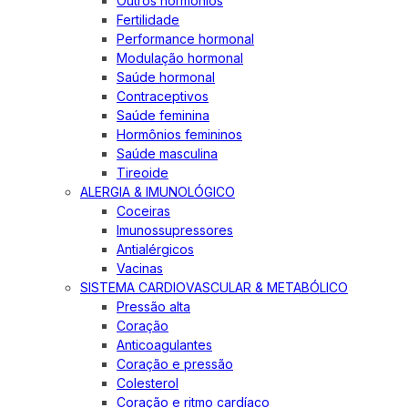
Outros hormônios
Fertilidade
Performance hormonal
Modulação hormonal
Saúde hormonal
Contraceptivos
Saúde feminina
Hormônios femininos
Saúde masculina
Tireoide
ALERGIA & IMUNOLÓGICO
Coceiras
Imunossupressores
Antialérgicos
Vacinas
SISTEMA CARDIOVASCULAR & METABÓLICO
Pressão alta
Coração
Anticoagulantes
Coração e pressão
Colesterol
Coração e ritmo cardíaco