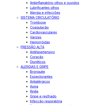
Antiinflamatório olhos e ouvidos
Lubrificantes olhos
Alergia e infecções
SISTEMA CIRCULATÓRIO
Trombose
Coagulação
Cardiovasculares
Varizes
Hemorróidas
PRESSÃO ALTA
Antihipertensivo
Coração
Diuréticos
ALERGIAS E GRIPE
Bronquite
Expectorantes
Antialérgicos
Asma
Rinite
Gripe e resfriado
Infecção respiratória