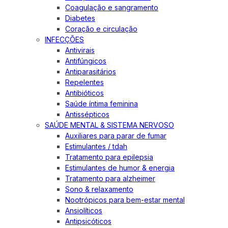
Coagulação e sangramento
Diabetes
Coração e circulação
INFECÇÕES
Antivirais
Antifúngicos
Antiparasitários
Repelentes
Antibióticos
Saúde íntima feminina
Antissépticos
SAÚDE MENTAL & SISTEMA NERVOSO
Auxiliares para parar de fumar
Estimulantes / tdah
Tratamento para epilepsia
Estimulantes de humor & energia
Tratamento para alzheimer
Sono & relaxamento
Nootrópicos para bem-estar mental
Ansiolíticos
Antipsicóticos