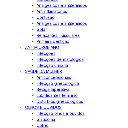
Analgésicos e antitérmicos
Antiinflamatórios
Contusão
Analgésicos e antitérmicos
Gota
Relaxantes musculares
Primeira dentição
ANTIMICROBIANO
Infecções
Infecções dermatológica
Infecção urinária
SAÚDE DA MULHER
Anticoncepcionais
Infecção ginecológica
Bexiga hiperativa
Lubrificantes feminino
Distúrbios ginecológicos
OLHOS E OUVIDOS
Infecção olhos e ouvidos
Glaucoma
Colírio