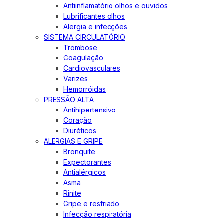
Antiinflamatório olhos e ouvidos
Lubrificantes olhos
Alergia e infecções
SISTEMA CIRCULATÓRIO
Trombose
Coagulação
Cardiovasculares
Varizes
Hemorróidas
PRESSÃO ALTA
Antihipertensivo
Coração
Diuréticos
ALERGIAS E GRIPE
Bronquite
Expectorantes
Antialérgicos
Asma
Rinite
Gripe e resfriado
Infecção respiratória