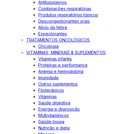
Antitussígenos
Combinações respiratórias
Produtos respiratórios tópicos
Descongestionantes orais
Alívio da febre
Expectorantes
TRATAMENTOS ONCOLÓGICOS
Oncologia
VITAMINAS, MINERAIS & SUPLEMENTOS
Vitaminas infantis
Proteínas e performance
Anemia e hemoglobina
Imunidade
Outros suplementos
Fitoterápicos
Vitaminas
Saúde digestiva
Energia e disposição
Multivitamínicos
Saúde óssea
Nutrição e dieta