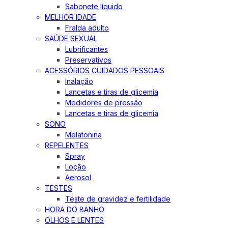
Sabonete líquido
MELHOR IDADE
Fralda adulto
SAÚDE SEXUAL
Lubrificantes
Preservativos
ACESSÓRIOS CUIDADOS PESSOAIS
Inalação
Lancetas e tiras de glicemia
Medidores de pressão
Lancetas e tiras de glicemia
SONO
Melatonina
REPELENTES
Spray
Loção
Aerosol
TESTES
Teste de gravidez e fertilidade
HORA DO BANHO
OLHOS E LENTES