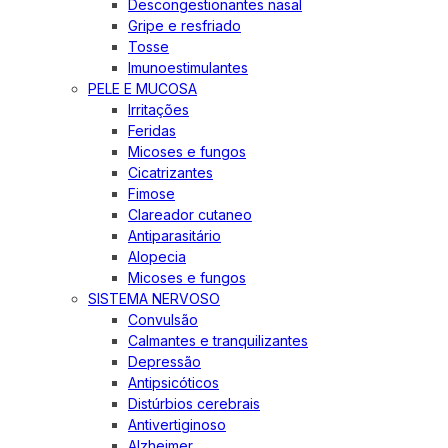
Descongestionantes nasal
Gripe e resfriado
Tosse
Imunoestimulantes
PELE E MUCOSA
Irritações
Feridas
Micoses e fungos
Cicatrizantes
Fimose
Clareador cutaneo
Antiparasitário
Alopecia
Micoses e fungos
SISTEMA NERVOSO
Convulsão
Calmantes e tranquilizantes
Depressão
Antipsicóticos
Distúrbios cerebrais
Antivertiginoso
Alzheimer