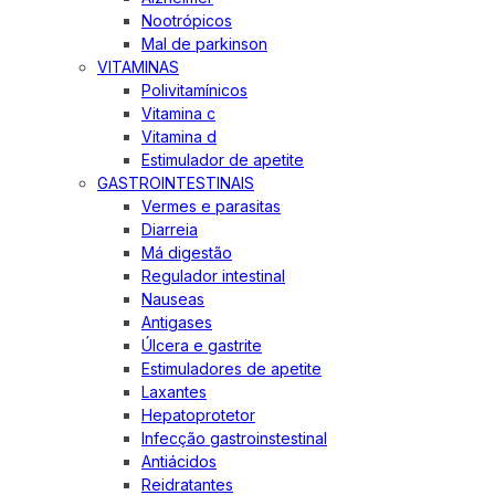
Nootrópicos
Mal de parkinson
VITAMINAS
Polivitamínicos
Vitamina c
Vitamina d
Estimulador de apetite
GASTROINTESTINAIS
Vermes e parasitas
Diarreia
Má digestão
Regulador intestinal
Nauseas
Antigases
Úlcera e gastrite
Estimuladores de apetite
Laxantes
Hepatoprotetor
Infecção gastroinstestinal
Antiácidos
Reidratantes