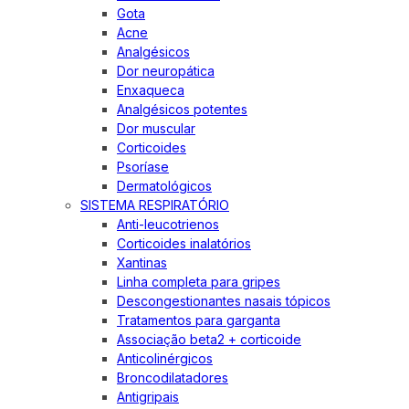
Gota
Acne
Analgésicos
Dor neuropática
Enxaqueca
Analgésicos potentes
Dor muscular
Corticoides
Psoríase
Dermatológicos
SISTEMA RESPIRATÓRIO
Anti-leucotrienos
Corticoides inalatórios
Xantinas
Linha completa para gripes
Descongestionantes nasais tópicos
Tratamentos para garganta
Associação beta2 + corticoide
Anticolinérgicos
Broncodilatadores
Antigripais