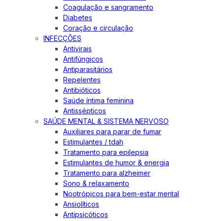
Coagulação e sangramento
Diabetes
Coração e circulação
INFECÇÕES
Antivirais
Antifúngicos
Antiparasitários
Repelentes
Antibióticos
Saúde íntima feminina
Antissépticos
SAÚDE MENTAL & SISTEMA NERVOSO
Auxiliares para parar de fumar
Estimulantes / tdah
Tratamento para epilepsia
Estimulantes de humor & energia
Tratamento para alzheimer
Sono & relaxamento
Nootrópicos para bem-estar mental
Ansiolíticos
Antipsicóticos