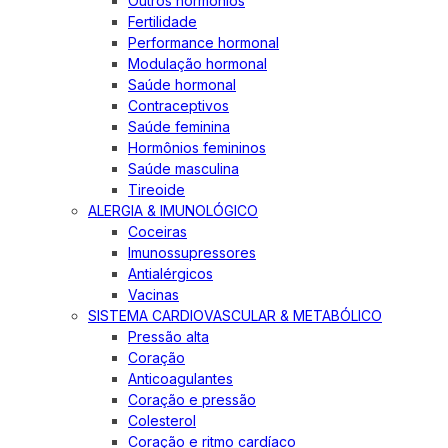
Outros hormônios
Fertilidade
Performance hormonal
Modulação hormonal
Saúde hormonal
Contraceptivos
Saúde feminina
Hormônios femininos
Saúde masculina
Tireoide
ALERGIA & IMUNOLÓGICO
Coceiras
Imunossupressores
Antialérgicos
Vacinas
SISTEMA CARDIOVASCULAR & METABÓLICO
Pressão alta
Coração
Anticoagulantes
Coração e pressão
Colesterol
Coração e ritmo cardíaco