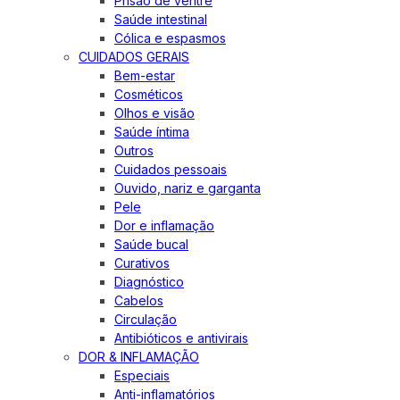
Prisão de ventre
Saúde intestinal
Cólica e espasmos
CUIDADOS GERAIS
Bem-estar
Cosméticos
Olhos e visão
Saúde íntima
Outros
Cuidados pessoais
Ouvido, nariz e garganta
Pele
Dor e inflamação
Saúde bucal
Curativos
Diagnóstico
Cabelos
Circulação
Antibióticos e antivirais
DOR & INFLAMAÇÃO
Especiais
Anti-inflamatórios