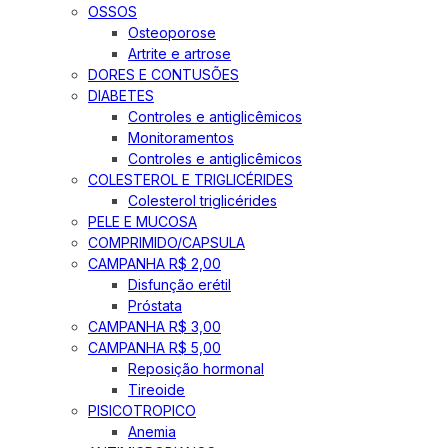
OSSOS
Osteoporose
Artrite e artrose
DORES E CONTUSÕES
DIABETES
Controles e antiglicêmicos
Monitoramentos
Controles e antiglicêmicos
COLESTEROL E TRIGLICÉRIDES
Colesterol triglicérides
PELE E MUCOSA
COMPRIMIDO/CAPSULA
CAMPANHA R$ 2,00
Disfunção erétil
Próstata
CAMPANHA R$ 3,00
CAMPANHA R$ 5,00
Reposição hormonal
Tireoide
PISICOTROPICO
Anemia