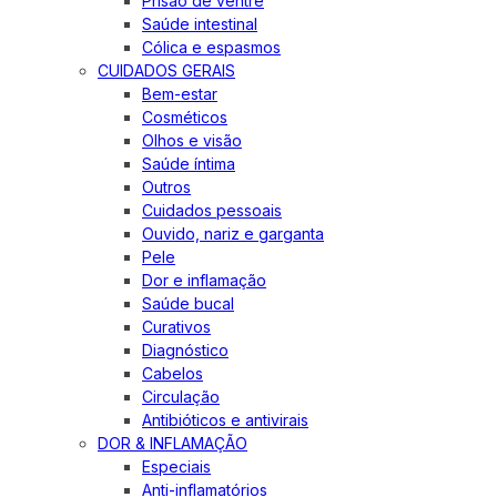
Prisão de ventre
Saúde intestinal
Cólica e espasmos
CUIDADOS GERAIS
Bem-estar
Cosméticos
Olhos e visão
Saúde íntima
Outros
Cuidados pessoais
Ouvido, nariz e garganta
Pele
Dor e inflamação
Saúde bucal
Curativos
Diagnóstico
Cabelos
Circulação
Antibióticos e antivirais
DOR & INFLAMAÇÃO
Especiais
Anti-inflamatórios