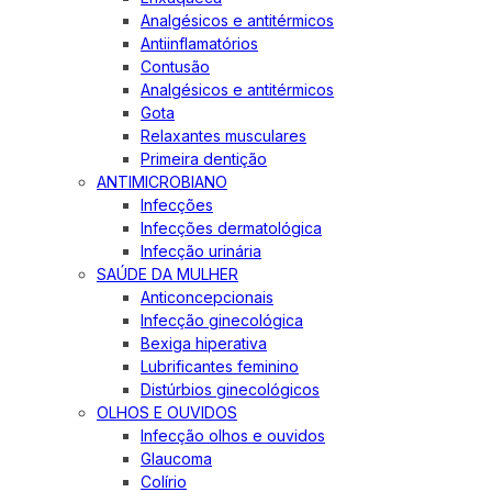
Analgésicos e antitérmicos
Antiinflamatórios
Contusão
Analgésicos e antitérmicos
Gota
Relaxantes musculares
Primeira dentição
ANTIMICROBIANO
Infecções
Infecções dermatológica
Infecção urinária
SAÚDE DA MULHER
Anticoncepcionais
Infecção ginecológica
Bexiga hiperativa
Lubrificantes feminino
Distúrbios ginecológicos
OLHOS E OUVIDOS
Infecção olhos e ouvidos
Glaucoma
Colírio