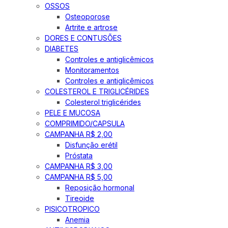
OSSOS
Osteoporose
Artrite e artrose
DORES E CONTUSÕES
DIABETES
Controles e antiglicêmicos
Monitoramentos
Controles e antiglicêmicos
COLESTEROL E TRIGLICÉRIDES
Colesterol triglicérides
PELE E MUCOSA
COMPRIMIDO/CAPSULA
CAMPANHA R$ 2,00
Disfunção erétil
Próstata
CAMPANHA R$ 3,00
CAMPANHA R$ 5,00
Reposição hormonal
Tireoide
PISICOTROPICO
Anemia