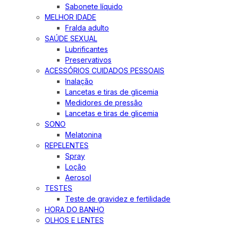
Sabonete líquido
MELHOR IDADE
Fralda adulto
SAÚDE SEXUAL
Lubrificantes
Preservativos
ACESSÓRIOS CUIDADOS PESSOAIS
Inalação
Lancetas e tiras de glicemia
Medidores de pressão
Lancetas e tiras de glicemia
SONO
Melatonina
REPELENTES
Spray
Loção
Aerosol
TESTES
Teste de gravidez e fertilidade
HORA DO BANHO
OLHOS E LENTES