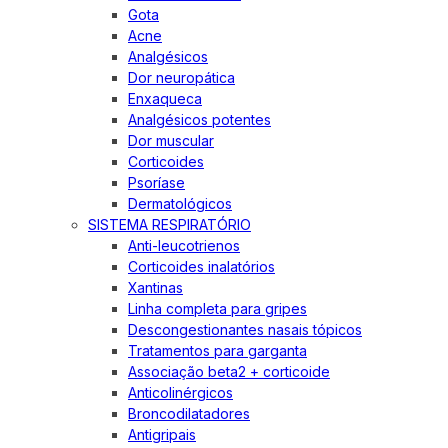
Gota
Acne
Analgésicos
Dor neuropática
Enxaqueca
Analgésicos potentes
Dor muscular
Corticoides
Psoríase
Dermatológicos
SISTEMA RESPIRATÓRIO
Anti-leucotrienos
Corticoides inalatórios
Xantinas
Linha completa para gripes
Descongestionantes nasais tópicos
Tratamentos para garganta
Associação beta2 + corticoide
Anticolinérgicos
Broncodilatadores
Antigripais