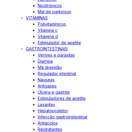
Nootrópicos
Mal de parkinson
VITAMINAS
Polivitamínicos
Vitamina c
Vitamina d
Estimulador de apetite
GASTROINTESTINAIS
Vermes e parasitas
Diarreia
Má digestão
Regulador intestinal
Nauseas
Antigases
Úlcera e gastrite
Estimuladores de apetite
Laxantes
Hepatoprotetor
Infecção gastroinstestinal
Antiácidos
Reidratantes