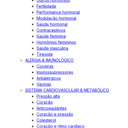
Outros hormônios
Fertilidade
Performance hormonal
Modulação hormonal
Saúde hormonal
Contraceptivos
Saúde feminina
Hormônios femininos
Saúde masculina
Tireoide
ALERGIA & IMUNOLÓGICO
Coceiras
Imunossupressores
Antialérgicos
Vacinas
SISTEMA CARDIOVASCULAR & METABÓLICO
Pressão alta
Coração
Anticoagulantes
Coração e pressão
Colesterol
Coração e ritmo cardíaco