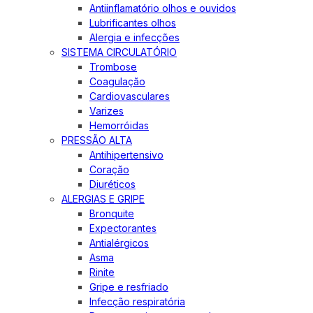
Antiinflamatório olhos e ouvidos
Lubrificantes olhos
Alergia e infecções
SISTEMA CIRCULATÓRIO
Trombose
Coagulação
Cardiovasculares
Varizes
Hemorróidas
PRESSÃO ALTA
Antihipertensivo
Coração
Diuréticos
ALERGIAS E GRIPE
Bronquite
Expectorantes
Antialérgicos
Asma
Rinite
Gripe e resfriado
Infecção respiratória