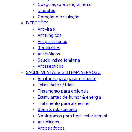
Coagulação e sangramento
Diabetes
Coração e circulação
INFECÇÕES
Antivirais
Antifúngicos
Antiparasitários
Repelentes
Antibióticos
Saúde íntima feminina
Antissépticos
SAÚDE MENTAL & SISTEMA NERVOSO
Auxiliares para parar de fumar
Estimulantes / tdah
Tratamento para epilepsia
Estimulantes de humor & energia
Tratamento para alzheimer
Sono & relaxamento
Nootrópicos para bem-estar mental
Ansiolíticos
Antipsicóticos