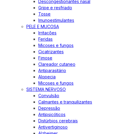
Descongestionantes nasal
Gripe e resfriado
Tosse
Imunoestimulantes
PELE E MUCOSA
Irritações
Feridas
Micoses e fungos
Cicatrizantes
Fimose
Clareador cutaneo
Antiparasitário
Alopecia
Micoses e fungos
SISTEMA NERVOSO
Convulsão
Calmantes e tranquilizantes
Depressão
Antipsicóticos
Distúrbios cerebrais
Antivertiginoso
Alzheimer