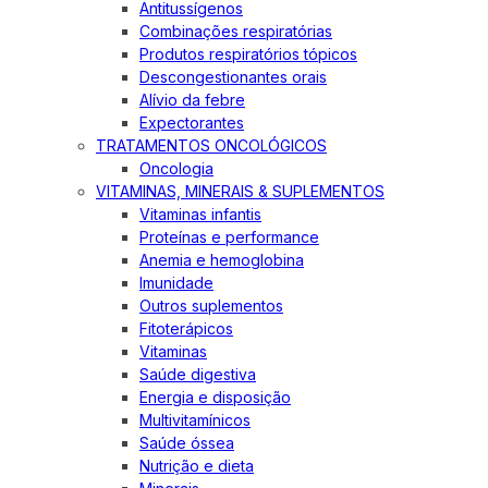
Antitussígenos
Combinações respiratórias
Produtos respiratórios tópicos
Descongestionantes orais
Alívio da febre
Expectorantes
TRATAMENTOS ONCOLÓGICOS
Oncologia
VITAMINAS, MINERAIS & SUPLEMENTOS
Vitaminas infantis
Proteínas e performance
Anemia e hemoglobina
Imunidade
Outros suplementos
Fitoterápicos
Vitaminas
Saúde digestiva
Energia e disposição
Multivitamínicos
Saúde óssea
Nutrição e dieta