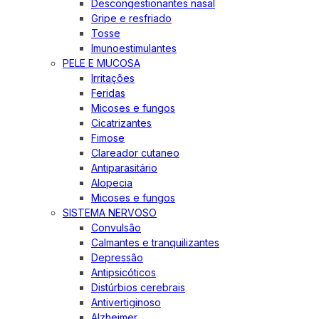
Descongestionantes nasal
Gripe e resfriado
Tosse
Imunoestimulantes
PELE E MUCOSA
Irritações
Feridas
Micoses e fungos
Cicatrizantes
Fimose
Clareador cutaneo
Antiparasitário
Alopecia
Micoses e fungos
SISTEMA NERVOSO
Convulsão
Calmantes e tranquilizantes
Depressão
Antipsicóticos
Distúrbios cerebrais
Antivertiginoso
Alzheimer