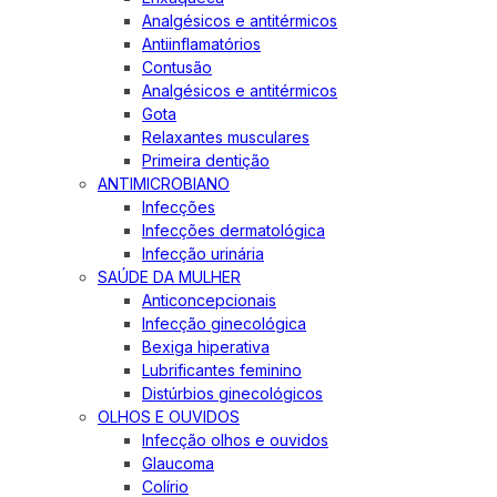
Analgésicos e antitérmicos
Antiinflamatórios
Contusão
Analgésicos e antitérmicos
Gota
Relaxantes musculares
Primeira dentição
ANTIMICROBIANO
Infecções
Infecções dermatológica
Infecção urinária
SAÚDE DA MULHER
Anticoncepcionais
Infecção ginecológica
Bexiga hiperativa
Lubrificantes feminino
Distúrbios ginecológicos
OLHOS E OUVIDOS
Infecção olhos e ouvidos
Glaucoma
Colírio