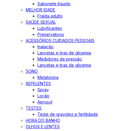
Sabonete líquido
MELHOR IDADE
Fralda adulto
SAÚDE SEXUAL
Lubrificantes
Preservativos
ACESSÓRIOS CUIDADOS PESSOAIS
Inalação
Lancetas e tiras de glicemia
Medidores de pressão
Lancetas e tiras de glicemia
SONO
Melatonina
REPELENTES
Spray
Loção
Aerosol
TESTES
Teste de gravidez e fertilidade
HORA DO BANHO
OLHOS E LENTES