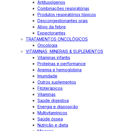
Antitussígenos
Combinações respiratórias
Produtos respiratórios tópicos
Descongestionantes orais
Alívio da febre
Expectorantes
TRATAMENTOS ONCOLÓGICOS
Oncologia
VITAMINAS, MINERAIS & SUPLEMENTOS
Vitaminas infantis
Proteínas e performance
Anemia e hemoglobina
Imunidade
Outros suplementos
Fitoterápicos
Vitaminas
Saúde digestiva
Energia e disposição
Multivitamínicos
Saúde óssea
Nutrição e dieta