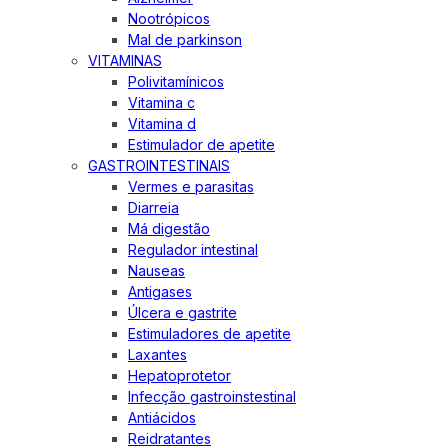
Nootrópicos
Mal de parkinson
VITAMINAS
Polivitamínicos
Vitamina c
Vitamina d
Estimulador de apetite
GASTROINTESTINAIS
Vermes e parasitas
Diarreia
Má digestão
Regulador intestinal
Nauseas
Antigases
Úlcera e gastrite
Estimuladores de apetite
Laxantes
Hepatoprotetor
Infecção gastroinstestinal
Antiácidos
Reidratantes