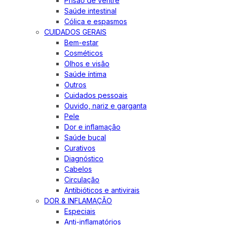
Prisão de ventre
Saúde intestinal
Cólica e espasmos
CUIDADOS GERAIS
Bem-estar
Cosméticos
Olhos e visão
Saúde íntima
Outros
Cuidados pessoais
Ouvido, nariz e garganta
Pele
Dor e inflamação
Saúde bucal
Curativos
Diagnóstico
Cabelos
Circulação
Antibióticos e antivirais
DOR & INFLAMAÇÃO
Especiais
Anti-inflamatórios