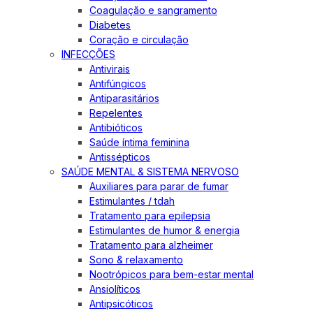
Coagulação e sangramento
Diabetes
Coração e circulação
INFECÇÕES
Antivirais
Antifúngicos
Antiparasitários
Repelentes
Antibióticos
Saúde íntima feminina
Antissépticos
SAÚDE MENTAL & SISTEMA NERVOSO
Auxiliares para parar de fumar
Estimulantes / tdah
Tratamento para epilepsia
Estimulantes de humor & energia
Tratamento para alzheimer
Sono & relaxamento
Nootrópicos para bem-estar mental
Ansiolíticos
Antipsicóticos