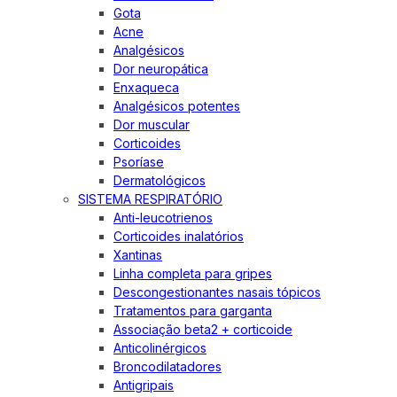
Gota
Acne
Analgésicos
Dor neuropática
Enxaqueca
Analgésicos potentes
Dor muscular
Corticoides
Psoríase
Dermatológicos
SISTEMA RESPIRATÓRIO
Anti-leucotrienos
Corticoides inalatórios
Xantinas
Linha completa para gripes
Descongestionantes nasais tópicos
Tratamentos para garganta
Associação beta2 + corticoide
Anticolinérgicos
Broncodilatadores
Antigripais