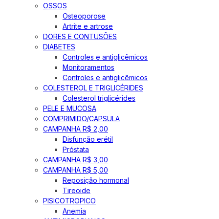
OSSOS
Osteoporose
Artrite e artrose
DORES E CONTUSÕES
DIABETES
Controles e antiglicêmicos
Monitoramentos
Controles e antiglicêmicos
COLESTEROL E TRIGLICÉRIDES
Colesterol triglicérides
PELE E MUCOSA
COMPRIMIDO/CAPSULA
CAMPANHA R$ 2,00
Disfunção erétil
Próstata
CAMPANHA R$ 3,00
CAMPANHA R$ 5,00
Reposição hormonal
Tireoide
PISICOTROPICO
Anemia