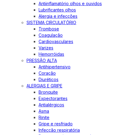
Antiinflamatório olhos e ouvidos
Lubrificantes olhos
Alergia e infecções
SISTEMA CIRCULATÓRIO
Trombose
Coagulação
Cardiovasculares
Varizes
Hemorróidas
PRESSÃO ALTA
Antihipertensivo
Coração
Diuréticos
ALERGIAS E GRIPE
Bronquite
Expectorantes
Antialérgicos
Asma
Rinite
Gripe e resfriado
Infecção respiratória