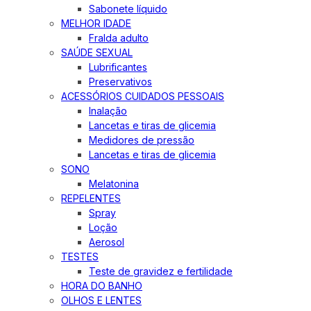
Sabonete líquido
MELHOR IDADE
Fralda adulto
SAÚDE SEXUAL
Lubrificantes
Preservativos
ACESSÓRIOS CUIDADOS PESSOAIS
Inalação
Lancetas e tiras de glicemia
Medidores de pressão
Lancetas e tiras de glicemia
SONO
Melatonina
REPELENTES
Spray
Loção
Aerosol
TESTES
Teste de gravidez e fertilidade
HORA DO BANHO
OLHOS E LENTES