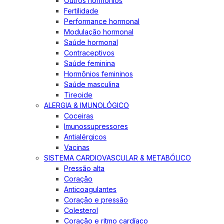
Outros hormônios
Fertilidade
Performance hormonal
Modulação hormonal
Saúde hormonal
Contraceptivos
Saúde feminina
Hormônios femininos
Saúde masculina
Tireoide
ALERGIA & IMUNOLÓGICO
Coceiras
Imunossupressores
Antialérgicos
Vacinas
SISTEMA CARDIOVASCULAR & METABÓLICO
Pressão alta
Coração
Anticoagulantes
Coração e pressão
Colesterol
Coração e ritmo cardíaco