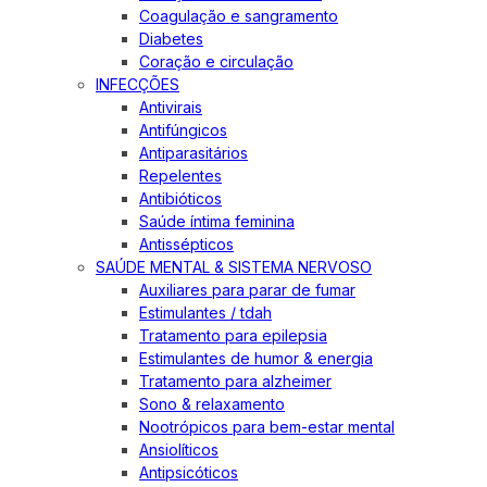
Coagulação e sangramento
Diabetes
Coração e circulação
INFECÇÕES
Antivirais
Antifúngicos
Antiparasitários
Repelentes
Antibióticos
Saúde íntima feminina
Antissépticos
SAÚDE MENTAL & SISTEMA NERVOSO
Auxiliares para parar de fumar
Estimulantes / tdah
Tratamento para epilepsia
Estimulantes de humor & energia
Tratamento para alzheimer
Sono & relaxamento
Nootrópicos para bem-estar mental
Ansiolíticos
Antipsicóticos