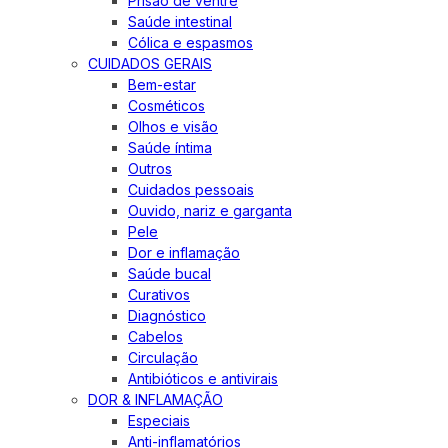
Prisão de ventre
Saúde intestinal
Cólica e espasmos
CUIDADOS GERAIS
Bem-estar
Cosméticos
Olhos e visão
Saúde íntima
Outros
Cuidados pessoais
Ouvido, nariz e garganta
Pele
Dor e inflamação
Saúde bucal
Curativos
Diagnóstico
Cabelos
Circulação
Antibióticos e antivirais
DOR & INFLAMAÇÃO
Especiais
Anti-inflamatórios