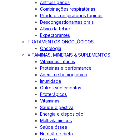
Antitussígenos
Combinações respiratórias
Produtos respiratórios tópicos
Descongestionantes orais
Alívio da febre
Expectorantes
TRATAMENTOS ONCOLÓGICOS
Oncologia
VITAMINAS, MINERAIS & SUPLEMENTOS
Vitaminas infantis
Proteínas e performance
Anemia e hemoglobina
Imunidade
Outros suplementos
Fitoterápicos
Vitaminas
Saúde digestiva
Energia e disposição
Multivitamínicos
Saúde óssea
Nutrição e dieta