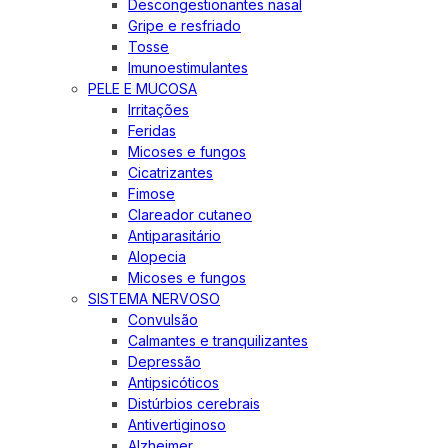
Descongestionantes nasal
Gripe e resfriado
Tosse
Imunoestimulantes
PELE E MUCOSA
Irritações
Feridas
Micoses e fungos
Cicatrizantes
Fimose
Clareador cutaneo
Antiparasitário
Alopecia
Micoses e fungos
SISTEMA NERVOSO
Convulsão
Calmantes e tranquilizantes
Depressão
Antipsicóticos
Distúrbios cerebrais
Antivertiginoso
Alzheimer