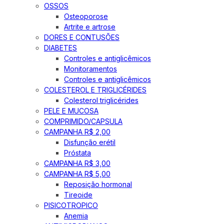
OSSOS
Osteoporose
Artrite e artrose
DORES E CONTUSÕES
DIABETES
Controles e antiglicêmicos
Monitoramentos
Controles e antiglicêmicos
COLESTEROL E TRIGLICÉRIDES
Colesterol triglicérides
PELE E MUCOSA
COMPRIMIDO/CAPSULA
CAMPANHA R$ 2,00
Disfunção erétil
Próstata
CAMPANHA R$ 3,00
CAMPANHA R$ 5,00
Reposição hormonal
Tireoide
PISICOTROPICO
Anemia