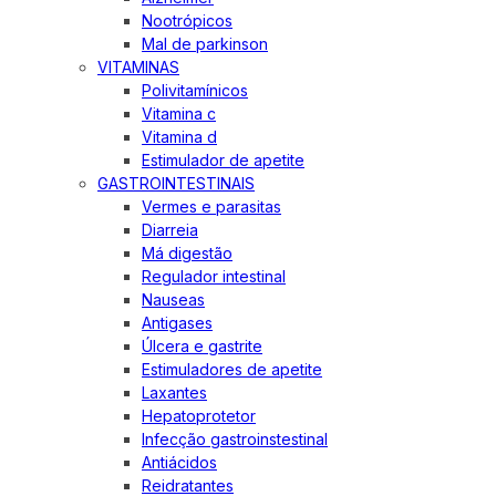
Nootrópicos
Mal de parkinson
VITAMINAS
Polivitamínicos
Vitamina c
Vitamina d
Estimulador de apetite
GASTROINTESTINAIS
Vermes e parasitas
Diarreia
Má digestão
Regulador intestinal
Nauseas
Antigases
Úlcera e gastrite
Estimuladores de apetite
Laxantes
Hepatoprotetor
Infecção gastroinstestinal
Antiácidos
Reidratantes