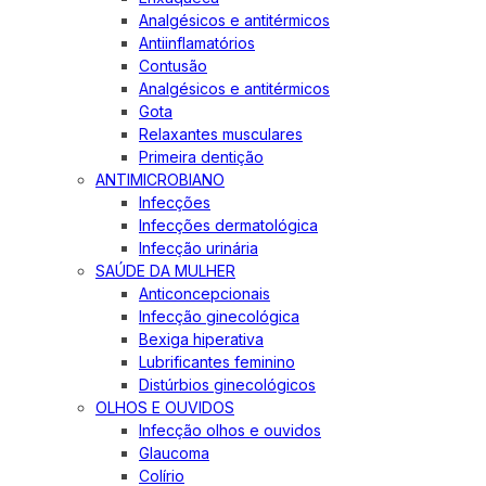
Analgésicos e antitérmicos
Antiinflamatórios
Contusão
Analgésicos e antitérmicos
Gota
Relaxantes musculares
Primeira dentição
ANTIMICROBIANO
Infecções
Infecções dermatológica
Infecção urinária
SAÚDE DA MULHER
Anticoncepcionais
Infecção ginecológica
Bexiga hiperativa
Lubrificantes feminino
Distúrbios ginecológicos
OLHOS E OUVIDOS
Infecção olhos e ouvidos
Glaucoma
Colírio