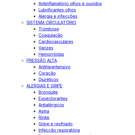
Antiinflamatório olhos e ouvidos
Lubrificantes olhos
Alergia e infecções
SISTEMA CIRCULATÓRIO
Trombose
Coagulação
Cardiovasculares
Varizes
Hemorróidas
PRESSÃO ALTA
Antihipertensivo
Coração
Diuréticos
ALERGIAS E GRIPE
Bronquite
Expectorantes
Antialérgicos
Asma
Rinite
Gripe e resfriado
Infecção respiratória