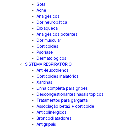
Gota
Acne
Analgésicos
Dor neuropática
Enxaqueca
Analgésicos potentes
Dor muscular
Corticoides
Psoríase
Dermatológicos
SISTEMA RESPIRATÓRIO
Anti-leucotrienos
Corticoides inalatórios
Xantinas
Linha completa para gripes
Descongestionantes nasais tópicos
Tratamentos para garganta
Associação beta2 + corticoide
Anticolinérgicos
Broncodilatadores
Antigripais