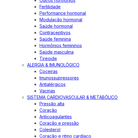
Outros hormônios
Fertilidade
Performance hormonal
Modulação hormonal
Saúde hormonal
Contraceptivos
Saúde feminina
Hormônios femininos
Saúde masculina
Tireoide
ALERGIA & IMUNOLÓGICO
Coceiras
Imunossupressores
Antialérgicos
Vacinas
SISTEMA CARDIOVASCULAR & METABÓLICO
Pressão alta
Coração
Anticoagulantes
Coração e pressão
Colesterol
Coração e ritmo cardíaco