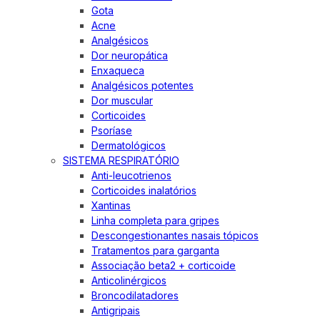
Gota
Acne
Analgésicos
Dor neuropática
Enxaqueca
Analgésicos potentes
Dor muscular
Corticoides
Psoríase
Dermatológicos
SISTEMA RESPIRATÓRIO
Anti-leucotrienos
Corticoides inalatórios
Xantinas
Linha completa para gripes
Descongestionantes nasais tópicos
Tratamentos para garganta
Associação beta2 + corticoide
Anticolinérgicos
Broncodilatadores
Antigripais