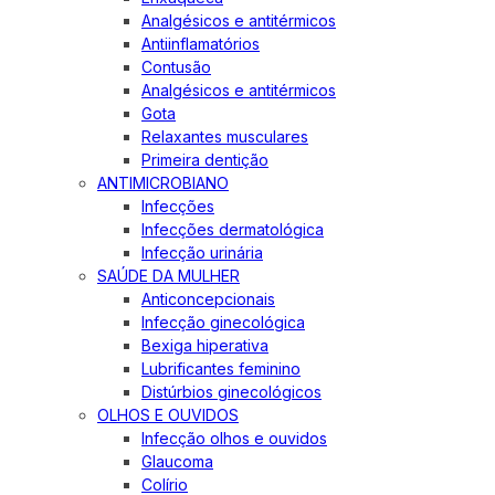
Analgésicos e antitérmicos
Antiinflamatórios
Contusão
Analgésicos e antitérmicos
Gota
Relaxantes musculares
Primeira dentição
ANTIMICROBIANO
Infecções
Infecções dermatológica
Infecção urinária
SAÚDE DA MULHER
Anticoncepcionais
Infecção ginecológica
Bexiga hiperativa
Lubrificantes feminino
Distúrbios ginecológicos
OLHOS E OUVIDOS
Infecção olhos e ouvidos
Glaucoma
Colírio