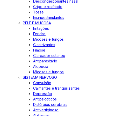
Descongestionantes nasal
Gripe e resfriado
Tosse
Imunoestimulantes
PELE E MUCOSA
Irritações
Feridas
Micoses e fungos
Cicatrizantes
Fimose
Clareador cutaneo
Antiparasitário
Alopecia
Micoses e fungos
SISTEMA NERVOSO
Convulsão
Calmantes e tranquilizantes
Depressão
Antipsicóticos
Distúrbios cerebrais
Antivertiginoso
Alzheimer