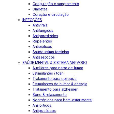
Coagulação e sangramento
Diabetes
Coração e circulação
INFECÇÕES
Antivirais
Antifúngicos
Antiparasitários
Repelentes
Antibióticos
Saúde íntima feminina
Antissépticos
SAÚDE MENTAL & SISTEMA NERVOSO
Auxiliares para parar de fumar
Estimulantes / tdah
Tratamento para epilepsia
Estimulantes de humor & energia
Tratamento para alzheimer
Sono & relaxamento
Nootrópicos para bem-estar mental
Ansiolíticos
Antipsicóticos