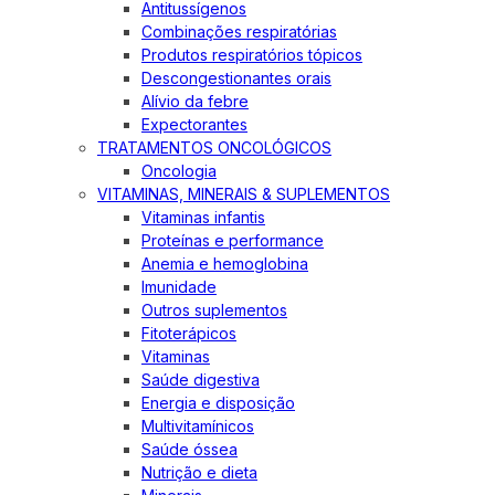
Antitussígenos
Combinações respiratórias
Produtos respiratórios tópicos
Descongestionantes orais
Alívio da febre
Expectorantes
TRATAMENTOS ONCOLÓGICOS
Oncologia
VITAMINAS, MINERAIS & SUPLEMENTOS
Vitaminas infantis
Proteínas e performance
Anemia e hemoglobina
Imunidade
Outros suplementos
Fitoterápicos
Vitaminas
Saúde digestiva
Energia e disposição
Multivitamínicos
Saúde óssea
Nutrição e dieta