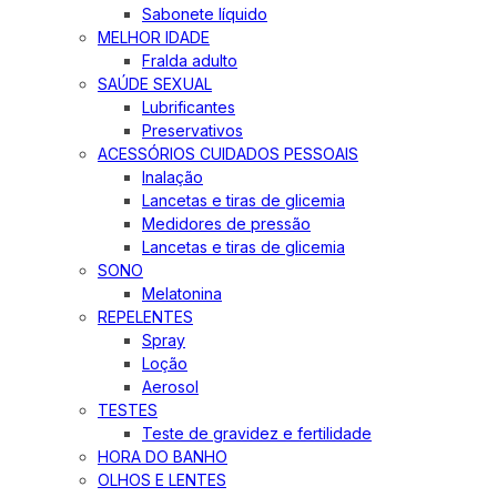
Sabonete líquido
MELHOR IDADE
Fralda adulto
SAÚDE SEXUAL
Lubrificantes
Preservativos
ACESSÓRIOS CUIDADOS PESSOAIS
Inalação
Lancetas e tiras de glicemia
Medidores de pressão
Lancetas e tiras de glicemia
SONO
Melatonina
REPELENTES
Spray
Loção
Aerosol
TESTES
Teste de gravidez e fertilidade
HORA DO BANHO
OLHOS E LENTES