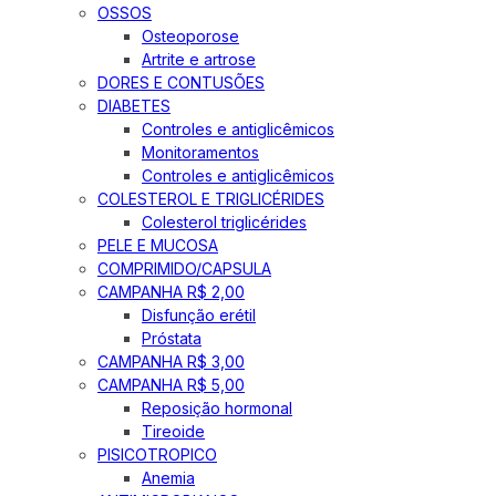
OSSOS
Osteoporose
Artrite e artrose
DORES E CONTUSÕES
DIABETES
Controles e antiglicêmicos
Monitoramentos
Controles e antiglicêmicos
COLESTEROL E TRIGLICÉRIDES
Colesterol triglicérides
PELE E MUCOSA
COMPRIMIDO/CAPSULA
CAMPANHA R$ 2,00
Disfunção erétil
Próstata
CAMPANHA R$ 3,00
CAMPANHA R$ 5,00
Reposição hormonal
Tireoide
PISICOTROPICO
Anemia