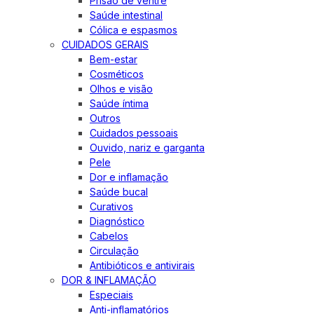
Prisão de ventre
Saúde intestinal
Cólica e espasmos
CUIDADOS GERAIS
Bem-estar
Cosméticos
Olhos e visão
Saúde íntima
Outros
Cuidados pessoais
Ouvido, nariz e garganta
Pele
Dor e inflamação
Saúde bucal
Curativos
Diagnóstico
Cabelos
Circulação
Antibióticos e antivirais
DOR & INFLAMAÇÃO
Especiais
Anti-inflamatórios