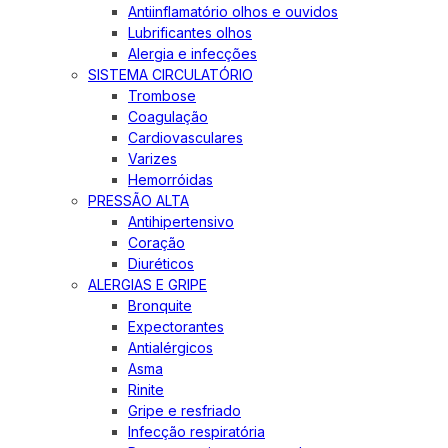
Antiinflamatório olhos e ouvidos
Lubrificantes olhos
Alergia e infecções
SISTEMA CIRCULATÓRIO
Trombose
Coagulação
Cardiovasculares
Varizes
Hemorróidas
PRESSÃO ALTA
Antihipertensivo
Coração
Diuréticos
ALERGIAS E GRIPE
Bronquite
Expectorantes
Antialérgicos
Asma
Rinite
Gripe e resfriado
Infecção respiratória