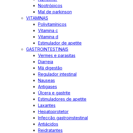
Nootrópicos
Mal de parkinson
VITAMINAS
Polivitamínicos
Vitamina c
Vitamina d
Estimulador de apetite
GASTROINTESTINAIS
Vermes e parasitas
Diarreia
Má digestão
Regulador intestinal
Nauseas
Antigases
Úlcera e gastrite
Estimuladores de apetite
Laxantes
Hepatoprotetor
Infecção gastroinstestinal
Antiácidos
Reidratantes