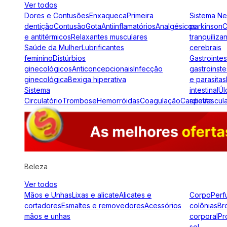
Ver todos
Dores e Contusões
Enxaqueca
Primeira
Sistema N
dentição
Contusão
Gota
Antiinflamatórios
Analgésicos
parkinson
C
e antitérmicos
Relaxantes musculares
tranquiliza
Saúde da Mulher
Lubrificantes
cerebrais
feminino
Distúrbios
Gastrointes
ginecológicos
Anticoncepcionais
Infecção
gastroinste
ginecológica
Bexiga hiperativa
e parasitas
Sistema
intestinal
Úl
Circulatório
Trombose
Hemorróidas
Coagulação
Cardiovascul
apetite
Beleza
Ver todos
Mãos e Unhas
Lixas e alicate
Alicates e
Corpo
Perf
cortadores
Esmaltes e removedores
Acessórios
colônias
Br
mãos e unhas
corporal
Pr
sol