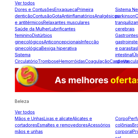
Ver todos
Dores e Contusões
Enxaqueca
Primeira
Sistema N
dentição
Contusão
Gota
Antiinflamatórios
Analgésicos
parkinson
C
e antitérmicos
Relaxantes musculares
tranquiliza
Saúde da Mulher
Lubrificantes
cerebrais
feminino
Distúrbios
Gastrointes
ginecológicos
Anticoncepcionais
Infecção
gastroinste
ginecológica
Bexiga hiperativa
e parasitas
Sistema
intestinal
Úl
Circulatório
Trombose
Hemorróidas
Coagulação
Cardiovascul
apetite
Beleza
Ver todos
Mãos e Unhas
Lixas e alicate
Alicates e
Corpo
Perf
cortadores
Esmaltes e removedores
Acessórios
colônias
Br
mãos e unhas
corporal
Pr
sol