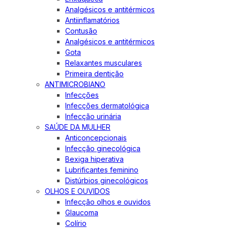
Analgésicos e antitérmicos
Antiinflamatórios
Contusão
Analgésicos e antitérmicos
Gota
Relaxantes musculares
Primeira dentição
ANTIMICROBIANO
Infecções
Infecções dermatológica
Infecção urinária
SAÚDE DA MULHER
Anticoncepcionais
Infecção ginecológica
Bexiga hiperativa
Lubrificantes feminino
Distúrbios ginecológicos
OLHOS E OUVIDOS
Infecção olhos e ouvidos
Glaucoma
Colírio