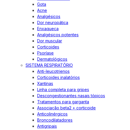
Gota
Acne
Analgésicos
Dor neuropática
Enxaqueca
Analgésicos potentes
Dor muscular
Corticoides
Psoríase
Dermatológicos
SISTEMA RESPIRATÓRIO
Anti-leucotrienos
Corticoides inalatórios
Xantinas
Linha completa para gripes
Descongestionantes nasais tópicos
Tratamentos para garganta
Associação beta2 + corticoide
Anticolinérgicos
Broncodilatadores
Antigripais