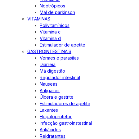
Nootrópicos
Mal de parkinson
VITAMINAS
Polivitamínicos
Vitamina c
Vitamina d
Estimulador de apetite
GASTROINTESTINAIS
Vermes e parasitas
Diarreia
Má digestão
Regulador intestinal
Nauseas
Antigases
Úlcera e gastrite
Estimuladores de apetite
Laxantes
Hepatoprotetor
Infecção gastroinstestinal
Antiácidos
Reidratantes