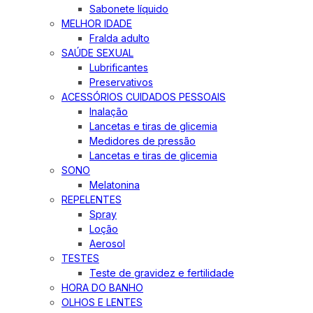
Sabonete líquido
MELHOR IDADE
Fralda adulto
SAÚDE SEXUAL
Lubrificantes
Preservativos
ACESSÓRIOS CUIDADOS PESSOAIS
Inalação
Lancetas e tiras de glicemia
Medidores de pressão
Lancetas e tiras de glicemia
SONO
Melatonina
REPELENTES
Spray
Loção
Aerosol
TESTES
Teste de gravidez e fertilidade
HORA DO BANHO
OLHOS E LENTES