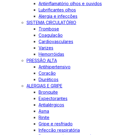
Antiinflamatório olhos e ouvidos
Lubrificantes olhos
Alergia e infecções
SISTEMA CIRCULATÓRIO
Trombose
Coagulação
Cardiovasculares
Varizes
Hemorróidas
PRESSÃO ALTA
Antihipertensivo
Coração
Diuréticos
ALERGIAS E GRIPE
Bronquite
Expectorantes
Antialérgicos
Asma
Rinite
Gripe e resfriado
Infecção respiratória