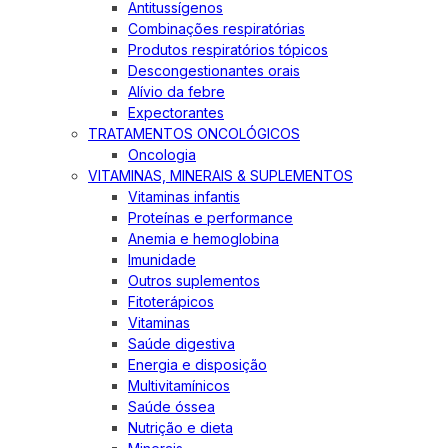
Antitussígenos
Combinações respiratórias
Produtos respiratórios tópicos
Descongestionantes orais
Alívio da febre
Expectorantes
TRATAMENTOS ONCOLÓGICOS
Oncologia
VITAMINAS, MINERAIS & SUPLEMENTOS
Vitaminas infantis
Proteínas e performance
Anemia e hemoglobina
Imunidade
Outros suplementos
Fitoterápicos
Vitaminas
Saúde digestiva
Energia e disposição
Multivitamínicos
Saúde óssea
Nutrição e dieta