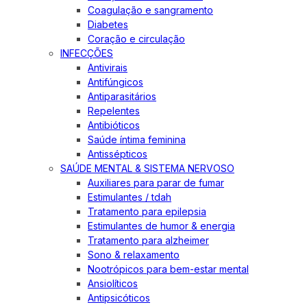
Coagulação e sangramento
Diabetes
Coração e circulação
INFECÇÕES
Antivirais
Antifúngicos
Antiparasitários
Repelentes
Antibióticos
Saúde íntima feminina
Antissépticos
SAÚDE MENTAL & SISTEMA NERVOSO
Auxiliares para parar de fumar
Estimulantes / tdah
Tratamento para epilepsia
Estimulantes de humor & energia
Tratamento para alzheimer
Sono & relaxamento
Nootrópicos para bem-estar mental
Ansiolíticos
Antipsicóticos