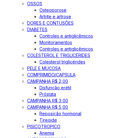
OSSOS
Osteoporose
Artrite e artrose
DORES E CONTUSÕES
DIABETES
Controles e antiglicêmicos
Monitoramentos
Controles e antiglicêmicos
COLESTEROL E TRIGLICÉRIDES
Colesterol triglicérides
PELE E MUCOSA
COMPRIMIDO/CAPSULA
CAMPANHA R$ 2,00
Disfunção erétil
Próstata
CAMPANHA R$ 3,00
CAMPANHA R$ 5,00
Reposição hormonal
Tireoide
PISICOTROPICO
Anemia