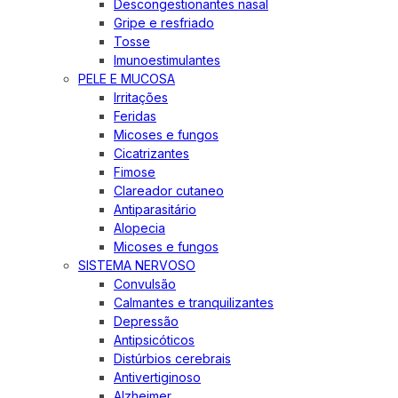
Descongestionantes nasal
Gripe e resfriado
Tosse
Imunoestimulantes
PELE E MUCOSA
Irritações
Feridas
Micoses e fungos
Cicatrizantes
Fimose
Clareador cutaneo
Antiparasitário
Alopecia
Micoses e fungos
SISTEMA NERVOSO
Convulsão
Calmantes e tranquilizantes
Depressão
Antipsicóticos
Distúrbios cerebrais
Antivertiginoso
Alzheimer