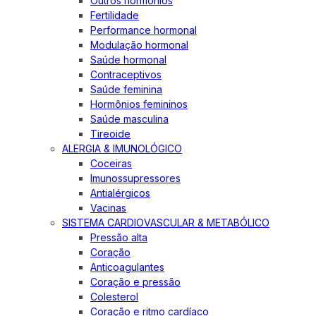
Outros hormônios
Fertilidade
Performance hormonal
Modulação hormonal
Saúde hormonal
Contraceptivos
Saúde feminina
Hormônios femininos
Saúde masculina
Tireoide
ALERGIA & IMUNOLÓGICO
Coceiras
Imunossupressores
Antialérgicos
Vacinas
SISTEMA CARDIOVASCULAR & METABÓLICO
Pressão alta
Coração
Anticoagulantes
Coração e pressão
Colesterol
Coração e ritmo cardíaco