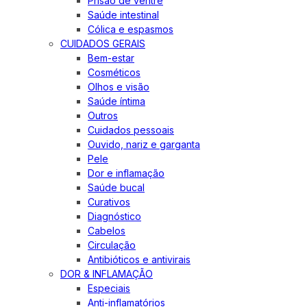
Prisão de ventre
Saúde intestinal
Cólica e espasmos
CUIDADOS GERAIS
Bem-estar
Cosméticos
Olhos e visão
Saúde íntima
Outros
Cuidados pessoais
Ouvido, nariz e garganta
Pele
Dor e inflamação
Saúde bucal
Curativos
Diagnóstico
Cabelos
Circulação
Antibióticos e antivirais
DOR & INFLAMAÇÃO
Especiais
Anti-inflamatórios