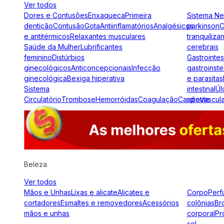
Ver todos
Dores e Contusões
Enxaqueca
Primeira
Sistema N
dentição
Contusão
Gota
Antiinflamatórios
Analgésicos
parkinson
C
e antitérmicos
Relaxantes musculares
tranquiliza
Saúde da Mulher
Lubrificantes
cerebrais
feminino
Distúrbios
Gastrointes
ginecológicos
Anticoncepcionais
Infecção
gastroinste
ginecológica
Bexiga hiperativa
e parasitas
Sistema
intestinal
Úl
Circulatório
Trombose
Hemorróidas
Coagulação
Cardiovascul
apetite
Beleza
Ver todos
Mãos e Unhas
Lixas e alicate
Alicates e
Corpo
Perf
cortadores
Esmaltes e removedores
Acessórios
colônias
Br
mãos e unhas
corporal
Pr
sol