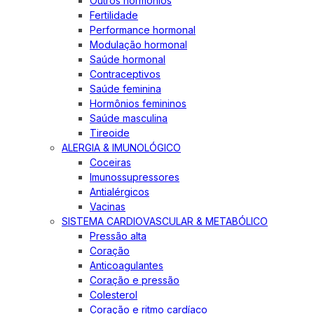
Outros hormônios
Fertilidade
Performance hormonal
Modulação hormonal
Saúde hormonal
Contraceptivos
Saúde feminina
Hormônios femininos
Saúde masculina
Tireoide
ALERGIA & IMUNOLÓGICO
Coceiras
Imunossupressores
Antialérgicos
Vacinas
SISTEMA CARDIOVASCULAR & METABÓLICO
Pressão alta
Coração
Anticoagulantes
Coração e pressão
Colesterol
Coração e ritmo cardíaco