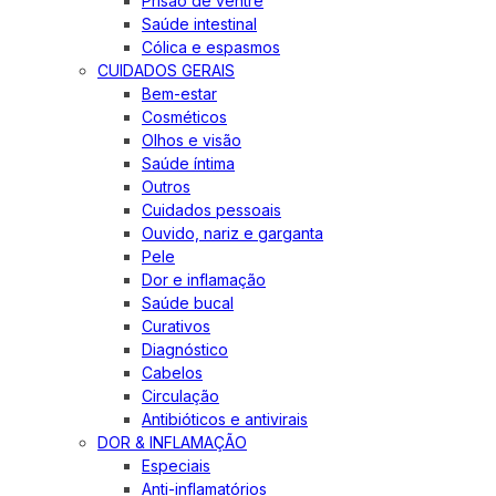
Prisão de ventre
Saúde intestinal
Cólica e espasmos
CUIDADOS GERAIS
Bem-estar
Cosméticos
Olhos e visão
Saúde íntima
Outros
Cuidados pessoais
Ouvido, nariz e garganta
Pele
Dor e inflamação
Saúde bucal
Curativos
Diagnóstico
Cabelos
Circulação
Antibióticos e antivirais
DOR & INFLAMAÇÃO
Especiais
Anti-inflamatórios