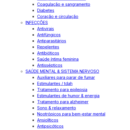
Coagulação e sangramento
Diabetes
Coração e circulação
INFECÇÕES
Antivirais
Antifúngicos
Antiparasitários
Repelentes
Antibióticos
Saúde íntima feminina
Antissépticos
SAÚDE MENTAL & SISTEMA NERVOSO
Auxiliares para parar de fumar
Estimulantes / tdah
Tratamento para epilepsia
Estimulantes de humor & energia
Tratamento para alzheimer
Sono & relaxamento
Nootrópicos para bem-estar mental
Ansiolíticos
Antipsicóticos