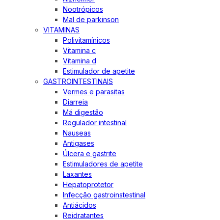
Nootrópicos
Mal de parkinson
VITAMINAS
Polivitamínicos
Vitamina c
Vitamina d
Estimulador de apetite
GASTROINTESTINAIS
Vermes e parasitas
Diarreia
Má digestão
Regulador intestinal
Nauseas
Antigases
Úlcera e gastrite
Estimuladores de apetite
Laxantes
Hepatoprotetor
Infecção gastroinstestinal
Antiácidos
Reidratantes