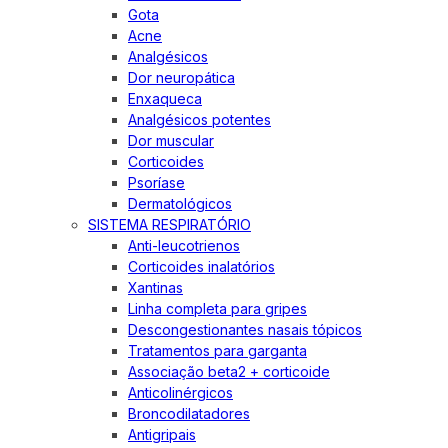
Gota
Acne
Analgésicos
Dor neuropática
Enxaqueca
Analgésicos potentes
Dor muscular
Corticoides
Psoríase
Dermatológicos
SISTEMA RESPIRATÓRIO
Anti-leucotrienos
Corticoides inalatórios
Xantinas
Linha completa para gripes
Descongestionantes nasais tópicos
Tratamentos para garganta
Associação beta2 + corticoide
Anticolinérgicos
Broncodilatadores
Antigripais