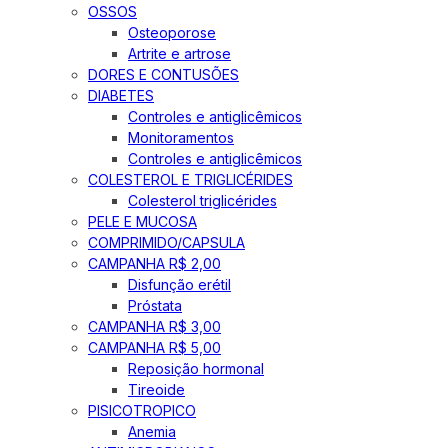
OSSOS
Osteoporose
Artrite e artrose
DORES E CONTUSÕES
DIABETES
Controles e antiglicêmicos
Monitoramentos
Controles e antiglicêmicos
COLESTEROL E TRIGLICÉRIDES
Colesterol triglicérides
PELE E MUCOSA
COMPRIMIDO/CAPSULA
CAMPANHA R$ 2,00
Disfunção erétil
Próstata
CAMPANHA R$ 3,00
CAMPANHA R$ 5,00
Reposição hormonal
Tireoide
PISICOTROPICO
Anemia