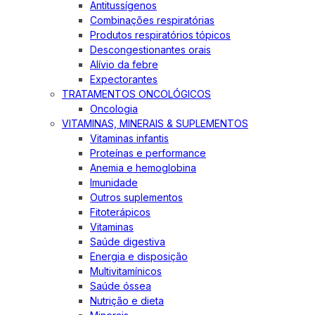
Antitussígenos
Combinações respiratórias
Produtos respiratórios tópicos
Descongestionantes orais
Alívio da febre
Expectorantes
TRATAMENTOS ONCOLÓGICOS
Oncologia
VITAMINAS, MINERAIS & SUPLEMENTOS
Vitaminas infantis
Proteínas e performance
Anemia e hemoglobina
Imunidade
Outros suplementos
Fitoterápicos
Vitaminas
Saúde digestiva
Energia e disposição
Multivitamínicos
Saúde óssea
Nutrição e dieta