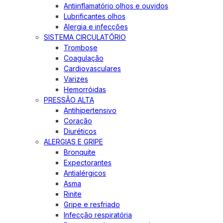
Antiinflamatório olhos e ouvidos
Lubrificantes olhos
Alergia e infecções
SISTEMA CIRCULATÓRIO
Trombose
Coagulação
Cardiovasculares
Varizes
Hemorróidas
PRESSÃO ALTA
Antihipertensivo
Coração
Diuréticos
ALERGIAS E GRIPE
Bronquite
Expectorantes
Antialérgicos
Asma
Rinite
Gripe e resfriado
Infecção respiratória