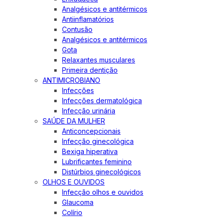
Analgésicos e antitérmicos
Antiinflamatórios
Contusão
Analgésicos e antitérmicos
Gota
Relaxantes musculares
Primeira dentição
ANTIMICROBIANO
Infecções
Infecções dermatológica
Infecção urinária
SAÚDE DA MULHER
Anticoncepcionais
Infecção ginecológica
Bexiga hiperativa
Lubrificantes feminino
Distúrbios ginecológicos
OLHOS E OUVIDOS
Infecção olhos e ouvidos
Glaucoma
Colírio