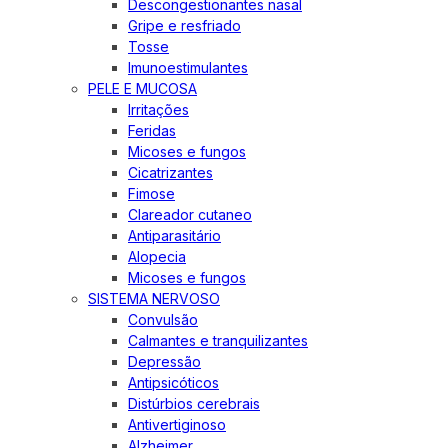
Descongestionantes nasal
Gripe e resfriado
Tosse
Imunoestimulantes
PELE E MUCOSA
Irritações
Feridas
Micoses e fungos
Cicatrizantes
Fimose
Clareador cutaneo
Antiparasitário
Alopecia
Micoses e fungos
SISTEMA NERVOSO
Convulsão
Calmantes e tranquilizantes
Depressão
Antipsicóticos
Distúrbios cerebrais
Antivertiginoso
Alzheimer