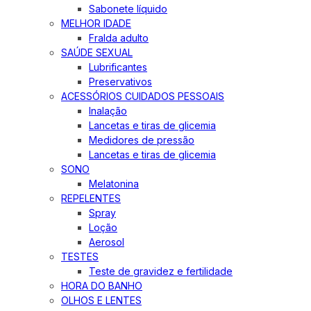
Sabonete líquido
MELHOR IDADE
Fralda adulto
SAÚDE SEXUAL
Lubrificantes
Preservativos
ACESSÓRIOS CUIDADOS PESSOAIS
Inalação
Lancetas e tiras de glicemia
Medidores de pressão
Lancetas e tiras de glicemia
SONO
Melatonina
REPELENTES
Spray
Loção
Aerosol
TESTES
Teste de gravidez e fertilidade
HORA DO BANHO
OLHOS E LENTES