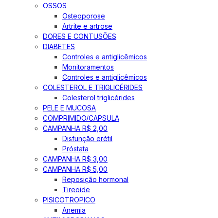
OSSOS
Osteoporose
Artrite e artrose
DORES E CONTUSÕES
DIABETES
Controles e antiglicêmicos
Monitoramentos
Controles e antiglicêmicos
COLESTEROL E TRIGLICÉRIDES
Colesterol triglicérides
PELE E MUCOSA
COMPRIMIDO/CAPSULA
CAMPANHA R$ 2,00
Disfunção erétil
Próstata
CAMPANHA R$ 3,00
CAMPANHA R$ 5,00
Reposição hormonal
Tireoide
PISICOTROPICO
Anemia