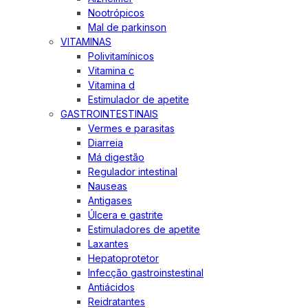
Nootrópicos
Mal de parkinson
VITAMINAS
Polivitamínicos
Vitamina c
Vitamina d
Estimulador de apetite
GASTROINTESTINAIS
Vermes e parasitas
Diarreia
Má digestão
Regulador intestinal
Nauseas
Antigases
Úlcera e gastrite
Estimuladores de apetite
Laxantes
Hepatoprotetor
Infecção gastroinstestinal
Antiácidos
Reidratantes