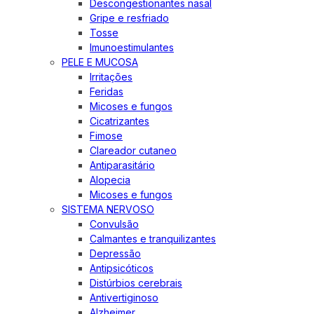
Descongestionantes nasal
Gripe e resfriado
Tosse
Imunoestimulantes
PELE E MUCOSA
Irritações
Feridas
Micoses e fungos
Cicatrizantes
Fimose
Clareador cutaneo
Antiparasitário
Alopecia
Micoses e fungos
SISTEMA NERVOSO
Convulsão
Calmantes e tranquilizantes
Depressão
Antipsicóticos
Distúrbios cerebrais
Antivertiginoso
Alzheimer