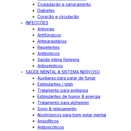
Coagulação e sangramento
Diabetes
Coração e circulação
INFECÇÕES
Antivirais
Antifúngicos
Antiparasitários
Repelentes
Antibióticos
Saúde íntima feminina
Antissépticos
SAÚDE MENTAL & SISTEMA NERVOSO
Auxiliares para parar de fumar
Estimulantes / tdah
Tratamento para epilepsia
Estimulantes de humor & energia
Tratamento para alzheimer
Sono & relaxamento
Nootrópicos para bem-estar mental
Ansiolíticos
Antipsicóticos