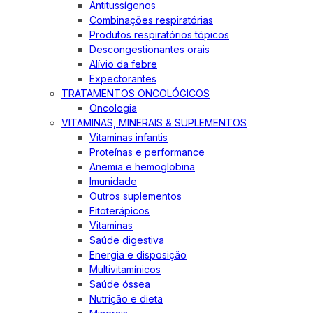
Antitussígenos
Combinações respiratórias
Produtos respiratórios tópicos
Descongestionantes orais
Alívio da febre
Expectorantes
TRATAMENTOS ONCOLÓGICOS
Oncologia
VITAMINAS, MINERAIS & SUPLEMENTOS
Vitaminas infantis
Proteínas e performance
Anemia e hemoglobina
Imunidade
Outros suplementos
Fitoterápicos
Vitaminas
Saúde digestiva
Energia e disposição
Multivitamínicos
Saúde óssea
Nutrição e dieta