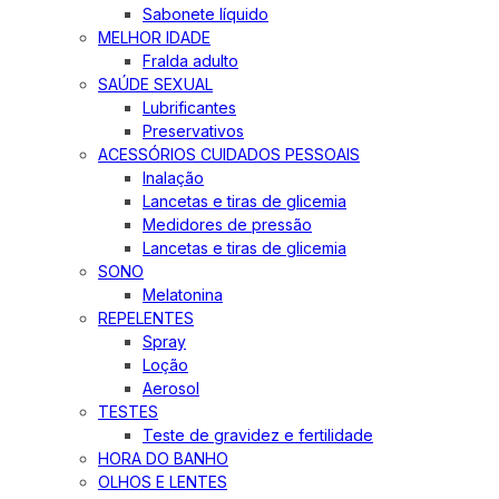
Sabonete líquido
MELHOR IDADE
Fralda adulto
SAÚDE SEXUAL
Lubrificantes
Preservativos
ACESSÓRIOS CUIDADOS PESSOAIS
Inalação
Lancetas e tiras de glicemia
Medidores de pressão
Lancetas e tiras de glicemia
SONO
Melatonina
REPELENTES
Spray
Loção
Aerosol
TESTES
Teste de gravidez e fertilidade
HORA DO BANHO
OLHOS E LENTES