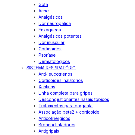
Gota
Acne
Analgésicos
Dor neuropática
Enxaqueca
Analgésicos potentes
Dor muscular
Corticoides
Psoríase
Dermatológicos
SISTEMA RESPIRATÓRIO
Anti-leucotrienos
Corticoides inalatórios
Xantinas
Linha completa para gripes
Descongestionantes nasais tópicos
Tratamentos para garganta
Associação beta2 + corticoide
Anticolinérgicos
Broncodilatadores
Antigripais