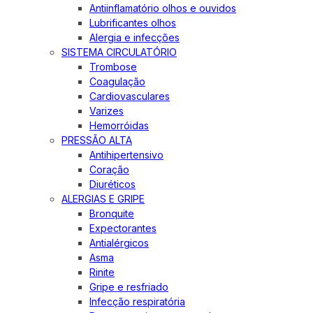
Antiinflamatório olhos e ouvidos
Lubrificantes olhos
Alergia e infecções
SISTEMA CIRCULATÓRIO
Trombose
Coagulação
Cardiovasculares
Varizes
Hemorróidas
PRESSÃO ALTA
Antihipertensivo
Coração
Diuréticos
ALERGIAS E GRIPE
Bronquite
Expectorantes
Antialérgicos
Asma
Rinite
Gripe e resfriado
Infecção respiratória