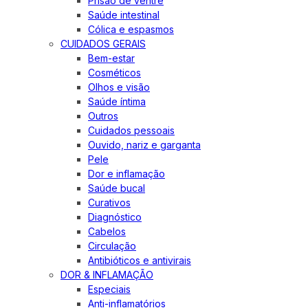
Prisão de ventre
Saúde intestinal
Cólica e espasmos
CUIDADOS GERAIS
Bem-estar
Cosméticos
Olhos e visão
Saúde íntima
Outros
Cuidados pessoais
Ouvido, nariz e garganta
Pele
Dor e inflamação
Saúde bucal
Curativos
Diagnóstico
Cabelos
Circulação
Antibióticos e antivirais
DOR & INFLAMAÇÃO
Especiais
Anti-inflamatórios