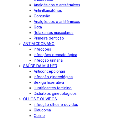
Analgésicos e antitérmicos
Antiinflamatórios
Contusão
Analgésicos e antitérmicos
Gota
Relaxantes musculares
Primeira dentição
ANTIMICROBIANO
Infecções
Infecções dermatológica
Infecção urinária
SAÚDE DA MULHER
Anticoncepcionais
Infecção ginecológica
Bexiga hiperativa
Lubrificantes feminino
Distúrbios ginecológicos
OLHOS E OUVIDOS
Infecção olhos e ouvidos
Glaucoma
Colírio