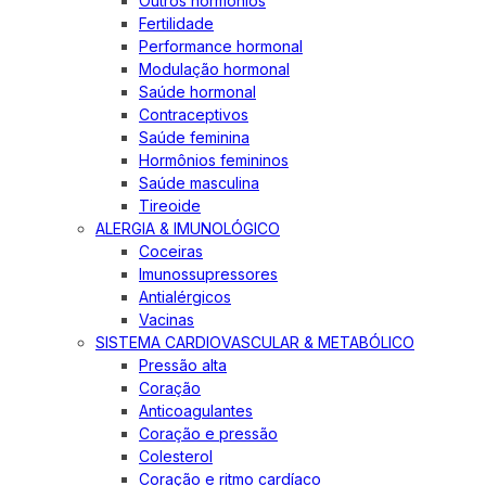
Outros hormônios
Fertilidade
Performance hormonal
Modulação hormonal
Saúde hormonal
Contraceptivos
Saúde feminina
Hormônios femininos
Saúde masculina
Tireoide
ALERGIA & IMUNOLÓGICO
Coceiras
Imunossupressores
Antialérgicos
Vacinas
SISTEMA CARDIOVASCULAR & METABÓLICO
Pressão alta
Coração
Anticoagulantes
Coração e pressão
Colesterol
Coração e ritmo cardíaco