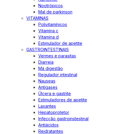
Nootrópicos
Mal de parkinson
VITAMINAS
Polivitamínicos
Vitamina c
Vitamina d
Estimulador de apetite
GASTROINTESTINAIS
Vermes e parasitas
Diarreia
Má digestão
Regulador intestinal
Nauseas
Antigases
Úlcera e gastrite
Estimuladores de apetite
Laxantes
Hepatoprotetor
Infecção gastroinstestinal
Antiácidos
Reidratantes