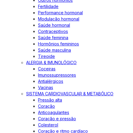
Outros hormônios
Fertilidade
Performance hormonal
Modulação hormonal
Saúde hormonal
Contraceptivos
Saúde feminina
Hormônios femininos
Saúde masculina
Tireoide
ALERGIA & IMUNOLÓGICO
Coceiras
Imunossupressores
Antialérgicos
Vacinas
SISTEMA CARDIOVASCULAR & METABÓLICO
Pressão alta
Coração
Anticoagulantes
Coração e pressão
Colesterol
Coração e ritmo cardíaco