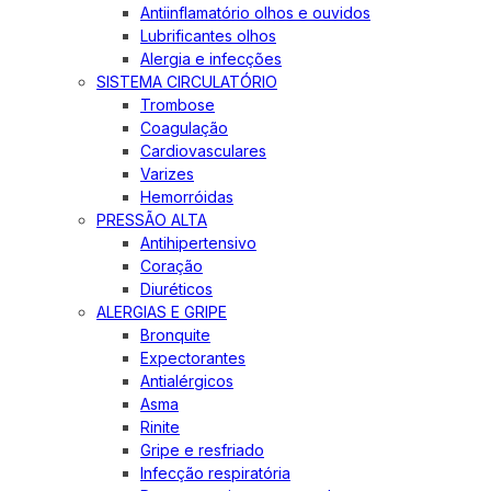
Antiinflamatório olhos e ouvidos
Lubrificantes olhos
Alergia e infecções
SISTEMA CIRCULATÓRIO
Trombose
Coagulação
Cardiovasculares
Varizes
Hemorróidas
PRESSÃO ALTA
Antihipertensivo
Coração
Diuréticos
ALERGIAS E GRIPE
Bronquite
Expectorantes
Antialérgicos
Asma
Rinite
Gripe e resfriado
Infecção respiratória