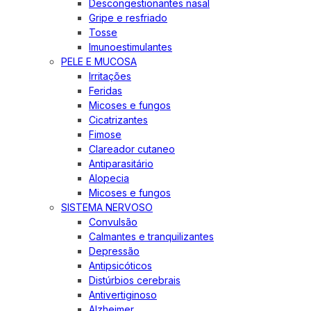
Descongestionantes nasal
Gripe e resfriado
Tosse
Imunoestimulantes
PELE E MUCOSA
Irritações
Feridas
Micoses e fungos
Cicatrizantes
Fimose
Clareador cutaneo
Antiparasitário
Alopecia
Micoses e fungos
SISTEMA NERVOSO
Convulsão
Calmantes e tranquilizantes
Depressão
Antipsicóticos
Distúrbios cerebrais
Antivertiginoso
Alzheimer