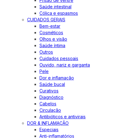
Prisão de ventre
Saúde intestinal
Cólica e espasmos
CUIDADOS GERAIS
Bem-estar
Cosméticos
Olhos e visão
Saúde íntima
Outros
Cuidados pessoais
Ouvido, nariz e garganta
Pele
Dor e inflamação
Saúde bucal
Curativos
Diagnóstico
Cabelos
Circulação
Antibióticos e antivirais
DOR & INFLAMAÇÃO
Especiais
Anti-inflamatórios