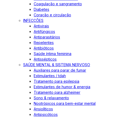
Coagulação e sangramento
Diabetes
Coração e circulação
INFECÇÕES
Antivirais
Antifúngicos
Antiparasitários
Repelentes
Antibióticos
Saúde íntima feminina
Antissépticos
SAÚDE MENTAL & SISTEMA NERVOSO
Auxiliares para parar de fumar
Estimulantes / tdah
Tratamento para epilepsia
Estimulantes de humor & energia
Tratamento para alzheimer
Sono & relaxamento
Nootrópicos para bem-estar mental
Ansiolíticos
Antipsicóticos