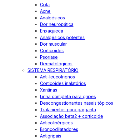
Gota
Acne
Analgésicos
Dor neuropática
Enxaqueca
Analgésicos potentes
Dor muscular
Corticoides
Psoríase
Dermatológicos
SISTEMA RESPIRATÓRIO
Anti-leucotrienos
Corticoides inalatórios
Xantinas
Linha completa para gripes
Descongestionantes nasais tópicos
Tratamentos para garganta
Associação beta2 + corticoide
Anticolinérgicos
Broncodilatadores
Antigripais