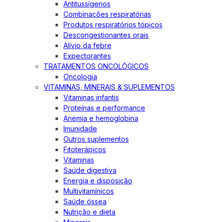
Antitussígenos
Combinações respiratórias
Produtos respiratórios tópicos
Descongestionantes orais
Alívio da febre
Expectorantes
TRATAMENTOS ONCOLÓGICOS
Oncologia
VITAMINAS, MINERAIS & SUPLEMENTOS
Vitaminas infantis
Proteínas e performance
Anemia e hemoglobina
Imunidade
Outros suplementos
Fitoterápicos
Vitaminas
Saúde digestiva
Energia e disposição
Multivitamínicos
Saúde óssea
Nutrição e dieta