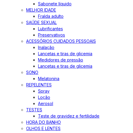
Sabonete líquido
MELHOR IDADE
Fralda adulto
SAÚDE SEXUAL
Lubrificantes
Preservativos
ACESSÓRIOS CUIDADOS PESSOAIS
Inalação
Lancetas e tiras de glicemia
Medidores de pressão
Lancetas e tiras de glicemia
SONO
Melatonina
REPELENTES
Spray
Loção
Aerosol
TESTES
Teste de gravidez e fertilidade
HORA DO BANHO
OLHOS E LENTES