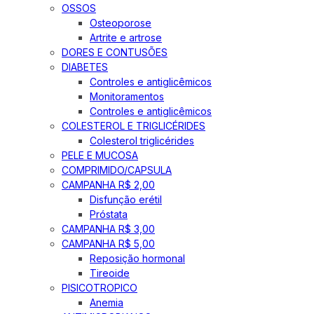
OSSOS
Osteoporose
Artrite e artrose
DORES E CONTUSÕES
DIABETES
Controles e antiglicêmicos
Monitoramentos
Controles e antiglicêmicos
COLESTEROL E TRIGLICÉRIDES
Colesterol triglicérides
PELE E MUCOSA
COMPRIMIDO/CAPSULA
CAMPANHA R$ 2,00
Disfunção erétil
Próstata
CAMPANHA R$ 3,00
CAMPANHA R$ 5,00
Reposição hormonal
Tireoide
PISICOTROPICO
Anemia