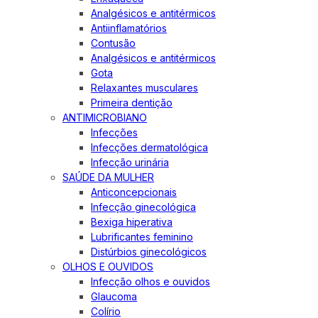
Analgésicos e antitérmicos
Antiinflamatórios
Contusão
Analgésicos e antitérmicos
Gota
Relaxantes musculares
Primeira dentição
ANTIMICROBIANO
Infecções
Infecções dermatológica
Infecção urinária
SAÚDE DA MULHER
Anticoncepcionais
Infecção ginecológica
Bexiga hiperativa
Lubrificantes feminino
Distúrbios ginecológicos
OLHOS E OUVIDOS
Infecção olhos e ouvidos
Glaucoma
Colírio