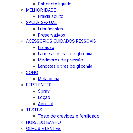
Sabonete líquido
MELHOR IDADE
Fralda adulto
SAÚDE SEXUAL
Lubrificantes
Preservativos
ACESSÓRIOS CUIDADOS PESSOAIS
Inalação
Lancetas e tiras de glicemia
Medidores de pressão
Lancetas e tiras de glicemia
SONO
Melatonina
REPELENTES
Spray
Loção
Aerosol
TESTES
Teste de gravidez e fertilidade
HORA DO BANHO
OLHOS E LENTES