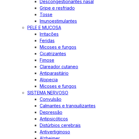
Descongestionantes nasal
Gripe e resfriado
Tosse
Imunoestimulantes
PELE E MUCOSA
Irritações
Feridas
Micoses e fungos
Cicatrizantes
Fimose
Clareador cutaneo
Antiparasitário
Alopecia
Micoses e fungos
SISTEMA NERVOSO
Convulsão
Calmantes e tranquilizantes
Depressão
Antipsicóticos
Distúrbios cerebrais
Antivertiginoso
Alzheimer