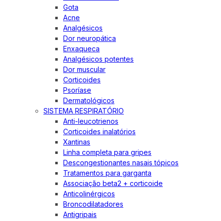
Gota
Acne
Analgésicos
Dor neuropática
Enxaqueca
Analgésicos potentes
Dor muscular
Corticoides
Psoríase
Dermatológicos
SISTEMA RESPIRATÓRIO
Anti-leucotrienos
Corticoides inalatórios
Xantinas
Linha completa para gripes
Descongestionantes nasais tópicos
Tratamentos para garganta
Associação beta2 + corticoide
Anticolinérgicos
Broncodilatadores
Antigripais