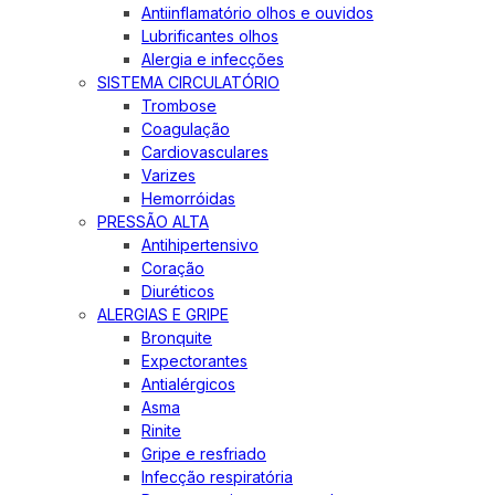
Antiinflamatório olhos e ouvidos
Lubrificantes olhos
Alergia e infecções
SISTEMA CIRCULATÓRIO
Trombose
Coagulação
Cardiovasculares
Varizes
Hemorróidas
PRESSÃO ALTA
Antihipertensivo
Coração
Diuréticos
ALERGIAS E GRIPE
Bronquite
Expectorantes
Antialérgicos
Asma
Rinite
Gripe e resfriado
Infecção respiratória