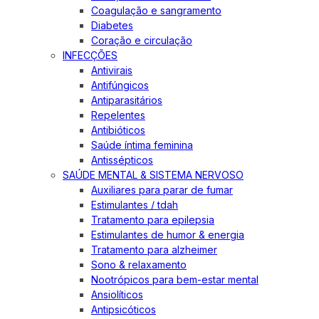
Coagulação e sangramento
Diabetes
Coração e circulação
INFECÇÕES
Antivirais
Antifúngicos
Antiparasitários
Repelentes
Antibióticos
Saúde íntima feminina
Antissépticos
SAÚDE MENTAL & SISTEMA NERVOSO
Auxiliares para parar de fumar
Estimulantes / tdah
Tratamento para epilepsia
Estimulantes de humor & energia
Tratamento para alzheimer
Sono & relaxamento
Nootrópicos para bem-estar mental
Ansiolíticos
Antipsicóticos