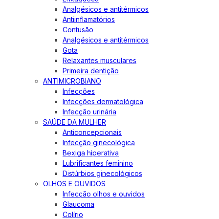
Analgésicos e antitérmicos
Antiinflamatórios
Contusão
Analgésicos e antitérmicos
Gota
Relaxantes musculares
Primeira dentição
ANTIMICROBIANO
Infecções
Infecções dermatológica
Infecção urinária
SAÚDE DA MULHER
Anticoncepcionais
Infecção ginecológica
Bexiga hiperativa
Lubrificantes feminino
Distúrbios ginecológicos
OLHOS E OUVIDOS
Infecção olhos e ouvidos
Glaucoma
Colírio