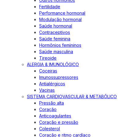
Outros hormônios
Fertilidade
Performance hormonal
Modulação hormonal
Saúde hormonal
Contraceptivos
Saúde feminina
Hormônios femininos
Saúde masculina
Tireoide
ALERGIA & IMUNOLÓGICO
Coceiras
Imunossupressores
Antialérgicos
Vacinas
SISTEMA CARDIOVASCULAR & METABÓLICO
Pressão alta
Coração
Anticoagulantes
Coração e pressão
Colesterol
Coração e ritmo cardíaco