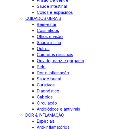
Prisão de ventre
Saúde intestinal
Cólica e espasmos
CUIDADOS GERAIS
Bem-estar
Cosméticos
Olhos e visão
Saúde íntima
Outros
Cuidados pessoais
Ouvido, nariz e garganta
Pele
Dor e inflamação
Saúde bucal
Curativos
Diagnóstico
Cabelos
Circulação
Antibióticos e antivirais
DOR & INFLAMAÇÃO
Especiais
Anti-inflamatórios