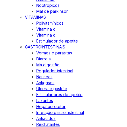
Nootrópicos
Mal de parkinson
VITAMINAS
Polivitamínicos
Vitamina c
Vitamina d
Estimulador de apetite
GASTROINTESTINAIS
Vermes e parasitas
Diarreia
Má digestão
Regulador intestinal
Nauseas
Antigases
Úlcera e gastrite
Estimuladores de apetite
Laxantes
Hepatoprotetor
Infecção gastroinstestinal
Antiácidos
Reidratantes