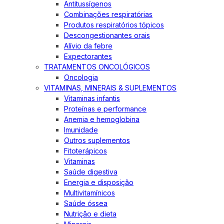
Antitussígenos
Combinações respiratórias
Produtos respiratórios tópicos
Descongestionantes orais
Alívio da febre
Expectorantes
TRATAMENTOS ONCOLÓGICOS
Oncologia
VITAMINAS, MINERAIS & SUPLEMENTOS
Vitaminas infantis
Proteínas e performance
Anemia e hemoglobina
Imunidade
Outros suplementos
Fitoterápicos
Vitaminas
Saúde digestiva
Energia e disposição
Multivitamínicos
Saúde óssea
Nutrição e dieta