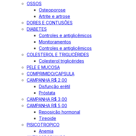
OSSOS
Osteoporose
Artrite e artrose
DORES E CONTUSÕES
DIABETES
Controles e antiglicêmicos
Monitoramentos
Controles e antiglicêmicos
COLESTEROL E TRIGLICÉRIDES
Colesterol triglicérides
PELE E MUCOSA
COMPRIMIDO/CAPSULA
CAMPANHA R$ 2,00
Disfunção erétil
Próstata
CAMPANHA R$ 3,00
CAMPANHA R$ 5,00
Reposição hormonal
Tireoide
PISICOTROPICO
Anemia