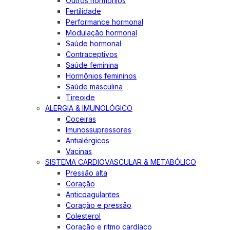
Outros hormônios
Fertilidade
Performance hormonal
Modulação hormonal
Saúde hormonal
Contraceptivos
Saúde feminina
Hormônios femininos
Saúde masculina
Tireoide
ALERGIA & IMUNOLÓGICO
Coceiras
Imunossupressores
Antialérgicos
Vacinas
SISTEMA CARDIOVASCULAR & METABÓLICO
Pressão alta
Coração
Anticoagulantes
Coração e pressão
Colesterol
Coração e ritmo cardíaco