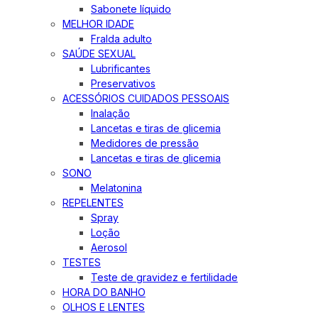
Sabonete líquido
MELHOR IDADE
Fralda adulto
SAÚDE SEXUAL
Lubrificantes
Preservativos
ACESSÓRIOS CUIDADOS PESSOAIS
Inalação
Lancetas e tiras de glicemia
Medidores de pressão
Lancetas e tiras de glicemia
SONO
Melatonina
REPELENTES
Spray
Loção
Aerosol
TESTES
Teste de gravidez e fertilidade
HORA DO BANHO
OLHOS E LENTES