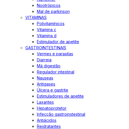
Nootrópicos
Mal de parkinson
VITAMINAS
Polivitamínicos
Vitamina c
Vitamina d
Estimulador de apetite
GASTROINTESTINAIS
Vermes e parasitas
Diarreia
Má digestão
Regulador intestinal
Nauseas
Antigases
Úlcera e gastrite
Estimuladores de apetite
Laxantes
Hepatoprotetor
Infecção gastroinstestinal
Antiácidos
Reidratantes