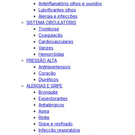
Antiinflamatório olhos e ouvidos
Lubrificantes olhos
Alergia e infecções
SISTEMA CIRCULATÓRIO
Trombose
Coagulação
Cardiovasculares
Varizes
Hemorróidas
PRESSÃO ALTA
Antihipertensivo
Coração
Diuréticos
ALERGIAS E GRIPE
Bronquite
Expectorantes
Antialérgicos
Asma
Rinite
Gripe e resfriado
Infecção respiratória