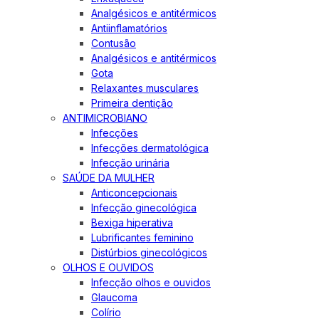
Analgésicos e antitérmicos
Antiinflamatórios
Contusão
Analgésicos e antitérmicos
Gota
Relaxantes musculares
Primeira dentição
ANTIMICROBIANO
Infecções
Infecções dermatológica
Infecção urinária
SAÚDE DA MULHER
Anticoncepcionais
Infecção ginecológica
Bexiga hiperativa
Lubrificantes feminino
Distúrbios ginecológicos
OLHOS E OUVIDOS
Infecção olhos e ouvidos
Glaucoma
Colírio