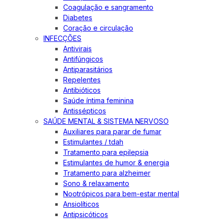
Coagulação e sangramento
Diabetes
Coração e circulação
INFECÇÕES
Antivirais
Antifúngicos
Antiparasitários
Repelentes
Antibióticos
Saúde íntima feminina
Antissépticos
SAÚDE MENTAL & SISTEMA NERVOSO
Auxiliares para parar de fumar
Estimulantes / tdah
Tratamento para epilepsia
Estimulantes de humor & energia
Tratamento para alzheimer
Sono & relaxamento
Nootrópicos para bem-estar mental
Ansiolíticos
Antipsicóticos