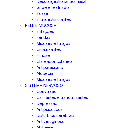
Descongestionantes nasal
Gripe e resfriado
Tosse
Imunoestimulantes
PELE E MUCOSA
Irritações
Feridas
Micoses e fungos
Cicatrizantes
Fimose
Clareador cutaneo
Antiparasitário
Alopecia
Micoses e fungos
SISTEMA NERVOSO
Convulsão
Calmantes e tranquilizantes
Depressão
Antipsicóticos
Distúrbios cerebrais
Antivertiginoso
Alzheimer