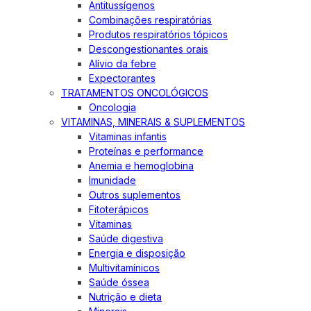
Antitussígenos
Combinações respiratórias
Produtos respiratórios tópicos
Descongestionantes orais
Alívio da febre
Expectorantes
TRATAMENTOS ONCOLÓGICOS
Oncologia
VITAMINAS, MINERAIS & SUPLEMENTOS
Vitaminas infantis
Proteínas e performance
Anemia e hemoglobina
Imunidade
Outros suplementos
Fitoterápicos
Vitaminas
Saúde digestiva
Energia e disposição
Multivitamínicos
Saúde óssea
Nutrição e dieta