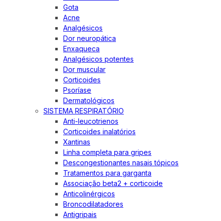
Gota
Acne
Analgésicos
Dor neuropática
Enxaqueca
Analgésicos potentes
Dor muscular
Corticoides
Psoríase
Dermatológicos
SISTEMA RESPIRATÓRIO
Anti-leucotrienos
Corticoides inalatórios
Xantinas
Linha completa para gripes
Descongestionantes nasais tópicos
Tratamentos para garganta
Associação beta2 + corticoide
Anticolinérgicos
Broncodilatadores
Antigripais