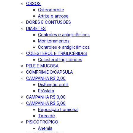
OSSOS
Osteoporose
Artrite e artrose
DORES E CONTUSÕES
DIABETES
Controles e antiglicêmicos
Monitoramentos
Controles e antiglicêmicos
COLESTEROL E TRIGLICÉRIDES
Colesterol triglicérides
PELE E MUCOSA
COMPRIMIDO/CAPSULA
CAMPANHA R$ 2,00
Disfunção erétil
Próstata
CAMPANHA R$ 3,00
CAMPANHA R$ 5,00
Reposição hormonal
Tireoide
PISICOTROPICO
Anemia