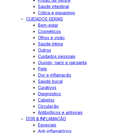
Prisão de ventre
Saúde intestinal
Cólica e espasmos
CUIDADOS GERAIS
Bem-estar
Cosméticos
Olhos e visão
Saúde íntima
Outros
Cuidados pessoais
Ouvido, nariz e garganta
Pele
Dor e inflamação
Saúde bucal
Curativos
Diagnóstico
Cabelos
Circulação
Antibióticos e antivirais
DOR & INFLAMAÇÃO
Especiais
Anti-inflamatórios