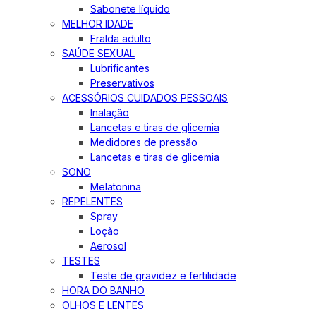
Sabonete líquido
MELHOR IDADE
Fralda adulto
SAÚDE SEXUAL
Lubrificantes
Preservativos
ACESSÓRIOS CUIDADOS PESSOAIS
Inalação
Lancetas e tiras de glicemia
Medidores de pressão
Lancetas e tiras de glicemia
SONO
Melatonina
REPELENTES
Spray
Loção
Aerosol
TESTES
Teste de gravidez e fertilidade
HORA DO BANHO
OLHOS E LENTES