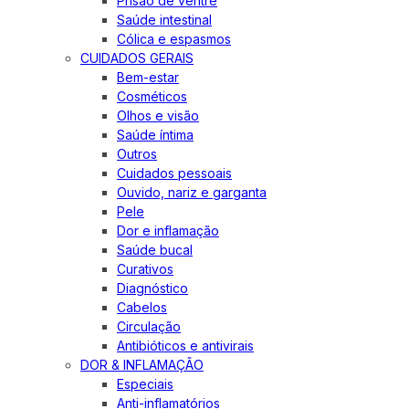
Prisão de ventre
Saúde intestinal
Cólica e espasmos
CUIDADOS GERAIS
Bem-estar
Cosméticos
Olhos e visão
Saúde íntima
Outros
Cuidados pessoais
Ouvido, nariz e garganta
Pele
Dor e inflamação
Saúde bucal
Curativos
Diagnóstico
Cabelos
Circulação
Antibióticos e antivirais
DOR & INFLAMAÇÃO
Especiais
Anti-inflamatórios