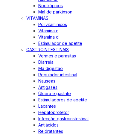
Nootrópicos
Mal de parkinson
VITAMINAS
Polivitamínicos
Vitamina c
Vitamina d
Estimulador de apetite
GASTROINTESTINAIS
Vermes e parasitas
Diarreia
Má digestão
Regulador intestinal
Nauseas
Antigases
Úlcera e gastrite
Estimuladores de apetite
Laxantes
Hepatoprotetor
Infecção gastroinstestinal
Antiácidos
Reidratantes