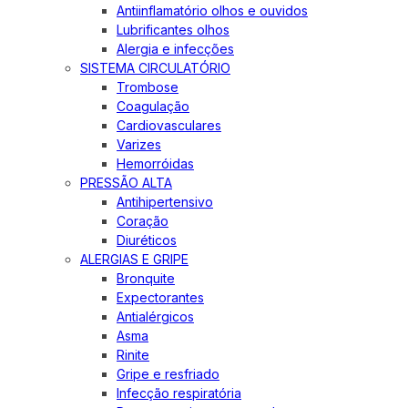
Antiinflamatório olhos e ouvidos
Lubrificantes olhos
Alergia e infecções
SISTEMA CIRCULATÓRIO
Trombose
Coagulação
Cardiovasculares
Varizes
Hemorróidas
PRESSÃO ALTA
Antihipertensivo
Coração
Diuréticos
ALERGIAS E GRIPE
Bronquite
Expectorantes
Antialérgicos
Asma
Rinite
Gripe e resfriado
Infecção respiratória