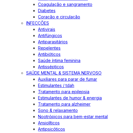
Coagulação e sangramento
Diabetes
Coração e circulação
INFECÇÕES
Antivirais
Antifúngicos
Antiparasitários
Repelentes
Antibióticos
Saúde íntima feminina
Antissépticos
SAÚDE MENTAL & SISTEMA NERVOSO
Auxiliares para parar de fumar
Estimulantes / tdah
Tratamento para epilepsia
Estimulantes de humor & energia
Tratamento para alzheimer
Sono & relaxamento
Nootrópicos para bem-estar mental
Ansiolíticos
Antipsicóticos