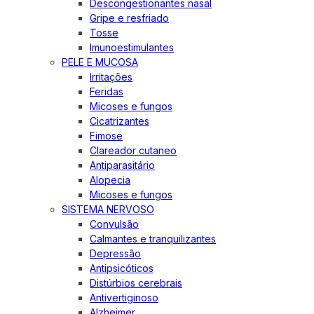
Descongestionantes nasal
Gripe e resfriado
Tosse
Imunoestimulantes
PELE E MUCOSA
Irritações
Feridas
Micoses e fungos
Cicatrizantes
Fimose
Clareador cutaneo
Antiparasitário
Alopecia
Micoses e fungos
SISTEMA NERVOSO
Convulsão
Calmantes e tranquilizantes
Depressão
Antipsicóticos
Distúrbios cerebrais
Antivertiginoso
Alzheimer