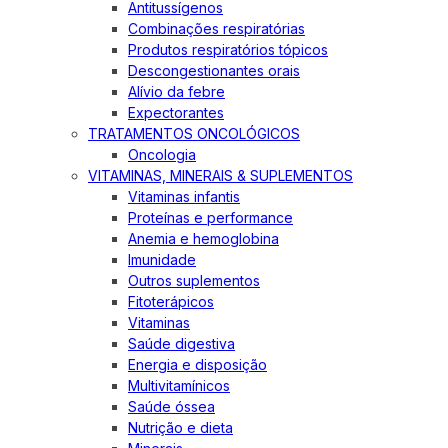
Antitussígenos
Combinações respiratórias
Produtos respiratórios tópicos
Descongestionantes orais
Alívio da febre
Expectorantes
TRATAMENTOS ONCOLÓGICOS
Oncologia
VITAMINAS, MINERAIS & SUPLEMENTOS
Vitaminas infantis
Proteínas e performance
Anemia e hemoglobina
Imunidade
Outros suplementos
Fitoterápicos
Vitaminas
Saúde digestiva
Energia e disposição
Multivitamínicos
Saúde óssea
Nutrição e dieta