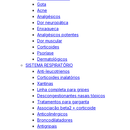
Gota
Acne
Analgésicos
Dor neuropática
Enxaqueca
Analgésicos potentes
Dor muscular
Corticoides
Psoríase
Dermatológicos
SISTEMA RESPIRATÓRIO
Anti-leucotrienos
Corticoides inalatórios
Xantinas
Linha completa para gripes
Descongestionantes nasais tópicos
Tratamentos para garganta
Associação beta2 + corticoide
Anticolinérgicos
Broncodilatadores
Antigripais