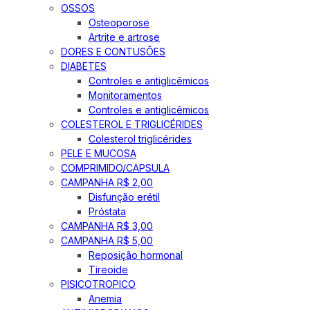
OSSOS
Osteoporose
Artrite e artrose
DORES E CONTUSÕES
DIABETES
Controles e antiglicêmicos
Monitoramentos
Controles e antiglicêmicos
COLESTEROL E TRIGLICÉRIDES
Colesterol triglicérides
PELE E MUCOSA
COMPRIMIDO/CAPSULA
CAMPANHA R$ 2,00
Disfunção erétil
Próstata
CAMPANHA R$ 3,00
CAMPANHA R$ 5,00
Reposição hormonal
Tireoide
PISICOTROPICO
Anemia