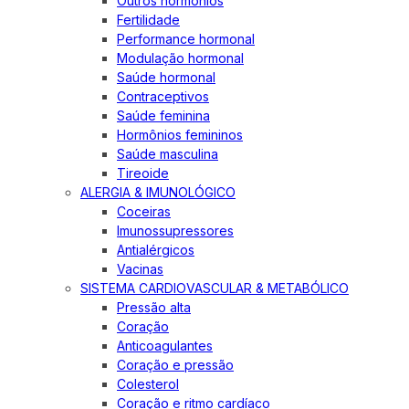
Outros hormônios
Fertilidade
Performance hormonal
Modulação hormonal
Saúde hormonal
Contraceptivos
Saúde feminina
Hormônios femininos
Saúde masculina
Tireoide
ALERGIA & IMUNOLÓGICO
Coceiras
Imunossupressores
Antialérgicos
Vacinas
SISTEMA CARDIOVASCULAR & METABÓLICO
Pressão alta
Coração
Anticoagulantes
Coração e pressão
Colesterol
Coração e ritmo cardíaco