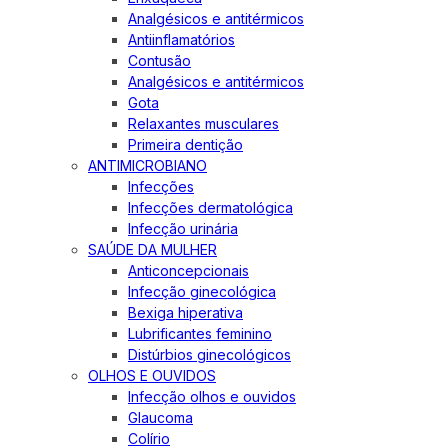
Analgésicos e antitérmicos
Antiinflamatórios
Contusão
Analgésicos e antitérmicos
Gota
Relaxantes musculares
Primeira dentição
ANTIMICROBIANO
Infecções
Infecções dermatológica
Infecção urinária
SAÚDE DA MULHER
Anticoncepcionais
Infecção ginecológica
Bexiga hiperativa
Lubrificantes feminino
Distúrbios ginecológicos
OLHOS E OUVIDOS
Infecção olhos e ouvidos
Glaucoma
Colírio