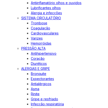
Antiinflamatório olhos e ouvidos
Lubrificantes olhos
Alergia e infecções
SISTEMA CIRCULATÓRIO
Trombose
Coagulação
Cardiovasculares
Varizes
Hemorróidas
PRESSÃO ALTA
Antihipertensivo
Coração
Diuréticos
ALERGIAS E GRIPE
Bronquite
Expectorantes
Antialérgicos
Asma
Rinite
Gripe e resfriado
Infecção respiratória