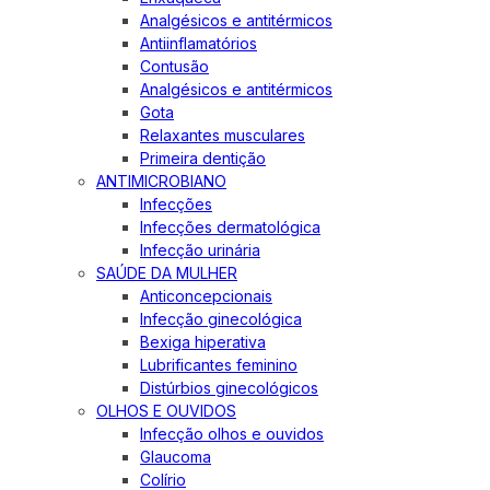
Analgésicos e antitérmicos
Antiinflamatórios
Contusão
Analgésicos e antitérmicos
Gota
Relaxantes musculares
Primeira dentição
ANTIMICROBIANO
Infecções
Infecções dermatológica
Infecção urinária
SAÚDE DA MULHER
Anticoncepcionais
Infecção ginecológica
Bexiga hiperativa
Lubrificantes feminino
Distúrbios ginecológicos
OLHOS E OUVIDOS
Infecção olhos e ouvidos
Glaucoma
Colírio