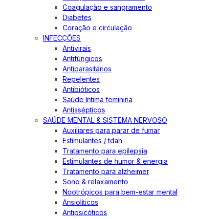
Coagulação e sangramento
Diabetes
Coração e circulação
INFECÇÕES
Antivirais
Antifúngicos
Antiparasitários
Repelentes
Antibióticos
Saúde íntima feminina
Antissépticos
SAÚDE MENTAL & SISTEMA NERVOSO
Auxiliares para parar de fumar
Estimulantes / tdah
Tratamento para epilepsia
Estimulantes de humor & energia
Tratamento para alzheimer
Sono & relaxamento
Nootrópicos para bem-estar mental
Ansiolíticos
Antipsicóticos