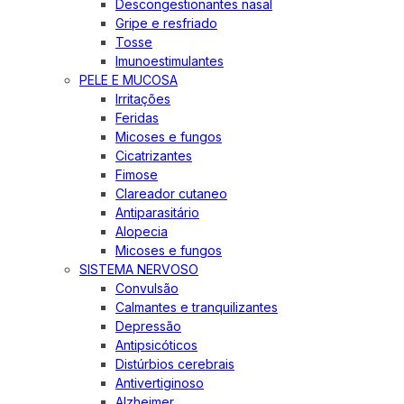
Descongestionantes nasal
Gripe e resfriado
Tosse
Imunoestimulantes
PELE E MUCOSA
Irritações
Feridas
Micoses e fungos
Cicatrizantes
Fimose
Clareador cutaneo
Antiparasitário
Alopecia
Micoses e fungos
SISTEMA NERVOSO
Convulsão
Calmantes e tranquilizantes
Depressão
Antipsicóticos
Distúrbios cerebrais
Antivertiginoso
Alzheimer