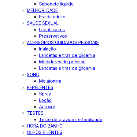
Sabonete líquido
MELHOR IDADE
Fralda adulto
SAÚDE SEXUAL
Lubrificantes
Preservativos
ACESSÓRIOS CUIDADOS PESSOAIS
Inalação
Lancetas e tiras de glicemia
Medidores de pressão
Lancetas e tiras de glicemia
SONO
Melatonina
REPELENTES
Spray
Loção
Aerosol
TESTES
Teste de gravidez e fertilidade
HORA DO BANHO
OLHOS E LENTES