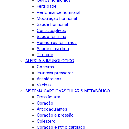
Outros hormônios
Fertilidade
Performance hormonal
Modulação hormonal
Saúde hormonal
Contraceptivos
Saúde feminina
Hormônios femininos
Saúde masculina
Tireoide
ALERGIA & IMUNOLÓGICO
Coceiras
Imunossupressores
Antialérgicos
Vacinas
SISTEMA CARDIOVASCULAR & METABÓLICO
Pressão alta
Coração
Anticoagulantes
Coração e pressão
Colesterol
Coração e ritmo cardíaco