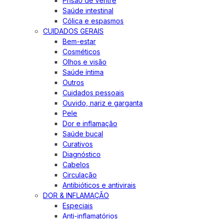
Prisão de ventre
Saúde intestinal
Cólica e espasmos
CUIDADOS GERAIS
Bem-estar
Cosméticos
Olhos e visão
Saúde íntima
Outros
Cuidados pessoais
Ouvido, nariz e garganta
Pele
Dor e inflamação
Saúde bucal
Curativos
Diagnóstico
Cabelos
Circulação
Antibióticos e antivirais
DOR & INFLAMAÇÃO
Especiais
Anti-inflamatórios