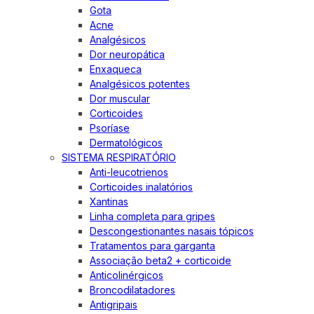
Gota
Acne
Analgésicos
Dor neuropática
Enxaqueca
Analgésicos potentes
Dor muscular
Corticoides
Psoríase
Dermatológicos
SISTEMA RESPIRATÓRIO
Anti-leucotrienos
Corticoides inalatórios
Xantinas
Linha completa para gripes
Descongestionantes nasais tópicos
Tratamentos para garganta
Associação beta2 + corticoide
Anticolinérgicos
Broncodilatadores
Antigripais