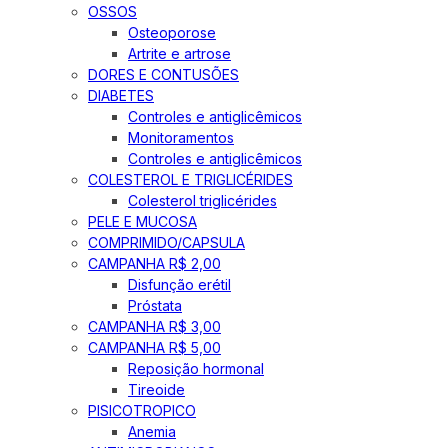
OSSOS
Osteoporose
Artrite e artrose
DORES E CONTUSÕES
DIABETES
Controles e antiglicêmicos
Monitoramentos
Controles e antiglicêmicos
COLESTEROL E TRIGLICÉRIDES
Colesterol triglicérides
PELE E MUCOSA
COMPRIMIDO/CAPSULA
CAMPANHA R$ 2,00
Disfunção erétil
Próstata
CAMPANHA R$ 3,00
CAMPANHA R$ 5,00
Reposição hormonal
Tireoide
PISICOTROPICO
Anemia