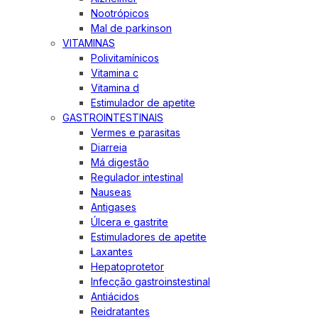
Nootrópicos
Mal de parkinson
VITAMINAS
Polivitamínicos
Vitamina c
Vitamina d
Estimulador de apetite
GASTROINTESTINAIS
Vermes e parasitas
Diarreia
Má digestão
Regulador intestinal
Nauseas
Antigases
Úlcera e gastrite
Estimuladores de apetite
Laxantes
Hepatoprotetor
Infecção gastroinstestinal
Antiácidos
Reidratantes