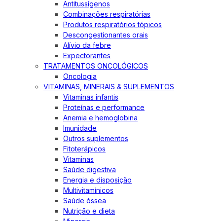
Antitussígenos
Combinações respiratórias
Produtos respiratórios tópicos
Descongestionantes orais
Alívio da febre
Expectorantes
TRATAMENTOS ONCOLÓGICOS
Oncologia
VITAMINAS, MINERAIS & SUPLEMENTOS
Vitaminas infantis
Proteínas e performance
Anemia e hemoglobina
Imunidade
Outros suplementos
Fitoterápicos
Vitaminas
Saúde digestiva
Energia e disposição
Multivitamínicos
Saúde óssea
Nutrição e dieta