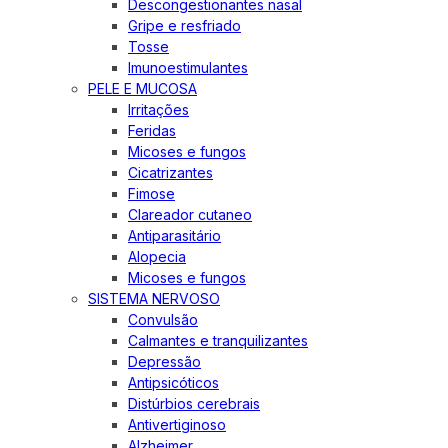
Descongestionantes nasal
Gripe e resfriado
Tosse
Imunoestimulantes
PELE E MUCOSA
Irritações
Feridas
Micoses e fungos
Cicatrizantes
Fimose
Clareador cutaneo
Antiparasitário
Alopecia
Micoses e fungos
SISTEMA NERVOSO
Convulsão
Calmantes e tranquilizantes
Depressão
Antipsicóticos
Distúrbios cerebrais
Antivertiginoso
Alzheimer