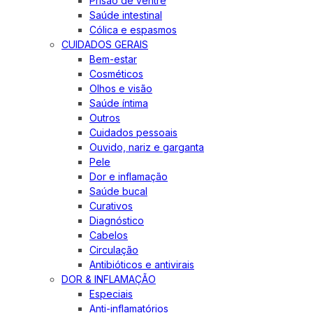
Prisão de ventre
Saúde intestinal
Cólica e espasmos
CUIDADOS GERAIS
Bem-estar
Cosméticos
Olhos e visão
Saúde íntima
Outros
Cuidados pessoais
Ouvido, nariz e garganta
Pele
Dor e inflamação
Saúde bucal
Curativos
Diagnóstico
Cabelos
Circulação
Antibióticos e antivirais
DOR & INFLAMAÇÃO
Especiais
Anti-inflamatórios