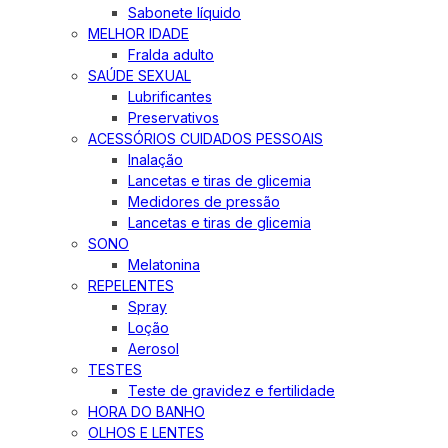
Sabonete líquido
MELHOR IDADE
Fralda adulto
SAÚDE SEXUAL
Lubrificantes
Preservativos
ACESSÓRIOS CUIDADOS PESSOAIS
Inalação
Lancetas e tiras de glicemia
Medidores de pressão
Lancetas e tiras de glicemia
SONO
Melatonina
REPELENTES
Spray
Loção
Aerosol
TESTES
Teste de gravidez e fertilidade
HORA DO BANHO
OLHOS E LENTES