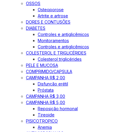
OSSOS
Osteoporose
Artrite e artrose
DORES E CONTUSÕES
DIABETES
Controles e antiglicêmicos
Monitoramentos
Controles e antiglicêmicos
COLESTEROL E TRIGLICÉRIDES
Colesterol triglicérides
PELE E MUCOSA
COMPRIMIDO/CAPSULA
CAMPANHA R$ 2,00
Disfunção erétil
Próstata
CAMPANHA R$ 3,00
CAMPANHA R$ 5,00
Reposição hormonal
Tireoide
PISICOTROPICO
Anemia