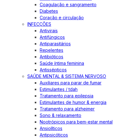
Coagulação e sangramento
Diabetes
Coração e circulação
INFECÇÕES
Antivirais
Antifúngicos
Antiparasitários
Repelentes
Antibióticos
Saúde íntima feminina
Antissépticos
SAÚDE MENTAL & SISTEMA NERVOSO
Auxiliares para parar de fumar
Estimulantes / tdah
Tratamento para epilepsia
Estimulantes de humor & energia
Tratamento para alzheimer
Sono & relaxamento
Nootrópicos para bem-estar mental
Ansiolíticos
Antipsicóticos