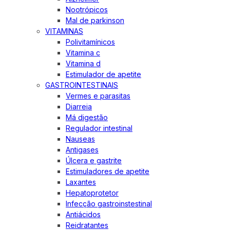
Nootrópicos
Mal de parkinson
VITAMINAS
Polivitamínicos
Vitamina c
Vitamina d
Estimulador de apetite
GASTROINTESTINAIS
Vermes e parasitas
Diarreia
Má digestão
Regulador intestinal
Nauseas
Antigases
Úlcera e gastrite
Estimuladores de apetite
Laxantes
Hepatoprotetor
Infecção gastroinstestinal
Antiácidos
Reidratantes