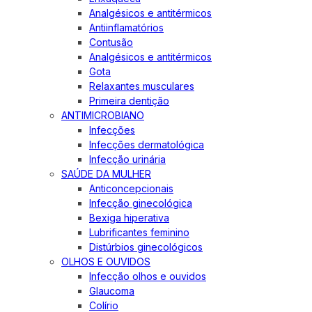
Analgésicos e antitérmicos
Antiinflamatórios
Contusão
Analgésicos e antitérmicos
Gota
Relaxantes musculares
Primeira dentição
ANTIMICROBIANO
Infecções
Infecções dermatológica
Infecção urinária
SAÚDE DA MULHER
Anticoncepcionais
Infecção ginecológica
Bexiga hiperativa
Lubrificantes feminino
Distúrbios ginecológicos
OLHOS E OUVIDOS
Infecção olhos e ouvidos
Glaucoma
Colírio