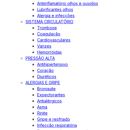
Antiinflamatório olhos e ouvidos
Lubrificantes olhos
Alergia e infecções
SISTEMA CIRCULATÓRIO
Trombose
Coagulação
Cardiovasculares
Varizes
Hemorróidas
PRESSÃO ALTA
Antihipertensivo
Coração
Diuréticos
ALERGIAS E GRIPE
Bronquite
Expectorantes
Antialérgicos
Asma
Rinite
Gripe e resfriado
Infecção respiratória