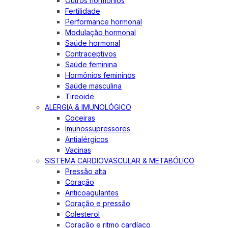
Outros hormônios
Fertilidade
Performance hormonal
Modulação hormonal
Saúde hormonal
Contraceptivos
Saúde feminina
Hormônios femininos
Saúde masculina
Tireoide
ALERGIA & IMUNOLÓGICO
Coceiras
Imunossupressores
Antialérgicos
Vacinas
SISTEMA CARDIOVASCULAR & METABÓLICO
Pressão alta
Coração
Anticoagulantes
Coração e pressão
Colesterol
Coração e ritmo cardíaco