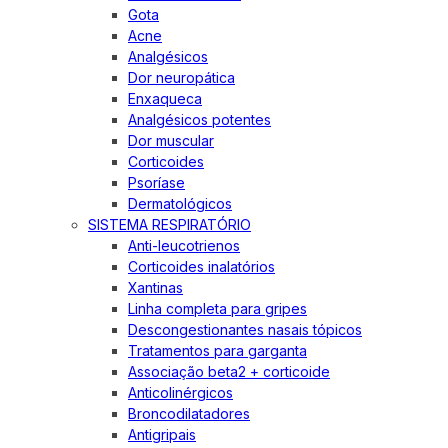
Gota
Acne
Analgésicos
Dor neuropática
Enxaqueca
Analgésicos potentes
Dor muscular
Corticoides
Psoríase
Dermatológicos
SISTEMA RESPIRATÓRIO
Anti-leucotrienos
Corticoides inalatórios
Xantinas
Linha completa para gripes
Descongestionantes nasais tópicos
Tratamentos para garganta
Associação beta2 + corticoide
Anticolinérgicos
Broncodilatadores
Antigripais