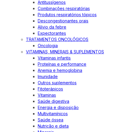
Antitussígenos
Combinações respiratórias
Produtos respiratórios tópicos
Descongestionantes orais
Alívio da febre
Expectorantes
TRATAMENTOS ONCOLÓGICOS
Oncologia
VITAMINAS, MINERAIS & SUPLEMENTOS
Vitaminas infantis
Proteínas e performance
Anemia e hemoglobina
Imunidade
Outros suplementos
Fitoterápicos
Vitaminas
Saúde digestiva
Energia e disposição
Multivitamínicos
Saúde óssea
Nutrição e dieta