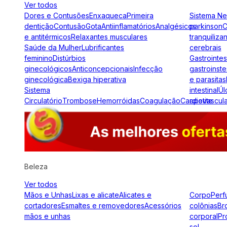
Ver todos
Dores e Contusões
Enxaqueca
Primeira
Sistema N
dentição
Contusão
Gota
Antiinflamatórios
Analgésicos
parkinson
C
e antitérmicos
Relaxantes musculares
tranquiliza
Saúde da Mulher
Lubrificantes
cerebrais
feminino
Distúrbios
Gastrointes
ginecológicos
Anticoncepcionais
Infecção
gastroinste
ginecológica
Bexiga hiperativa
e parasitas
Sistema
intestinal
Úl
Circulatório
Trombose
Hemorróidas
Coagulação
Cardiovascul
apetite
Beleza
Ver todos
Mãos e Unhas
Lixas e alicate
Alicates e
Corpo
Perf
cortadores
Esmaltes e removedores
Acessórios
colônias
Br
mãos e unhas
corporal
Pr
sol