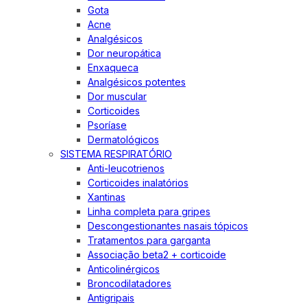
Gota
Acne
Analgésicos
Dor neuropática
Enxaqueca
Analgésicos potentes
Dor muscular
Corticoides
Psoríase
Dermatológicos
SISTEMA RESPIRATÓRIO
Anti-leucotrienos
Corticoides inalatórios
Xantinas
Linha completa para gripes
Descongestionantes nasais tópicos
Tratamentos para garganta
Associação beta2 + corticoide
Anticolinérgicos
Broncodilatadores
Antigripais