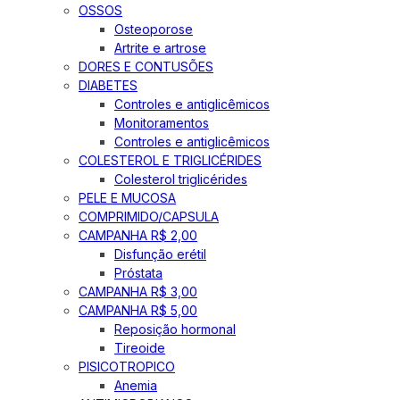
OSSOS
Osteoporose
Artrite e artrose
DORES E CONTUSÕES
DIABETES
Controles e antiglicêmicos
Monitoramentos
Controles e antiglicêmicos
COLESTEROL E TRIGLICÉRIDES
Colesterol triglicérides
PELE E MUCOSA
COMPRIMIDO/CAPSULA
CAMPANHA R$ 2,00
Disfunção erétil
Próstata
CAMPANHA R$ 3,00
CAMPANHA R$ 5,00
Reposição hormonal
Tireoide
PISICOTROPICO
Anemia