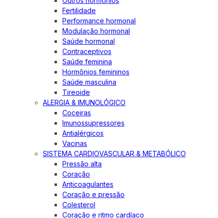
Outros hormônios
Fertilidade
Performance hormonal
Modulação hormonal
Saúde hormonal
Contraceptivos
Saúde feminina
Hormônios femininos
Saúde masculina
Tireoide
ALERGIA & IMUNOLÓGICO
Coceiras
Imunossupressores
Antialérgicos
Vacinas
SISTEMA CARDIOVASCULAR & METABÓLICO
Pressão alta
Coração
Anticoagulantes
Coração e pressão
Colesterol
Coração e ritmo cardíaco