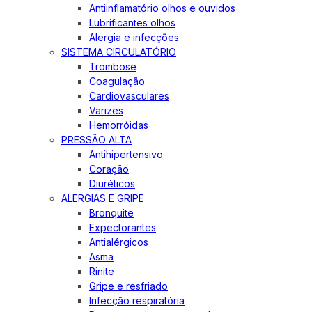
Antiinflamatório olhos e ouvidos
Lubrificantes olhos
Alergia e infecções
SISTEMA CIRCULATÓRIO
Trombose
Coagulação
Cardiovasculares
Varizes
Hemorróidas
PRESSÃO ALTA
Antihipertensivo
Coração
Diuréticos
ALERGIAS E GRIPE
Bronquite
Expectorantes
Antialérgicos
Asma
Rinite
Gripe e resfriado
Infecção respiratória