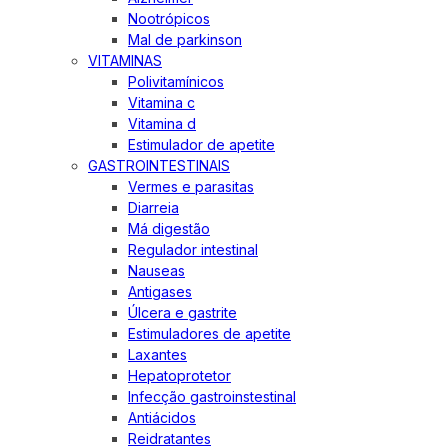
Nootrópicos
Mal de parkinson
VITAMINAS
Polivitamínicos
Vitamina c
Vitamina d
Estimulador de apetite
GASTROINTESTINAIS
Vermes e parasitas
Diarreia
Má digestão
Regulador intestinal
Nauseas
Antigases
Úlcera e gastrite
Estimuladores de apetite
Laxantes
Hepatoprotetor
Infecção gastroinstestinal
Antiácidos
Reidratantes