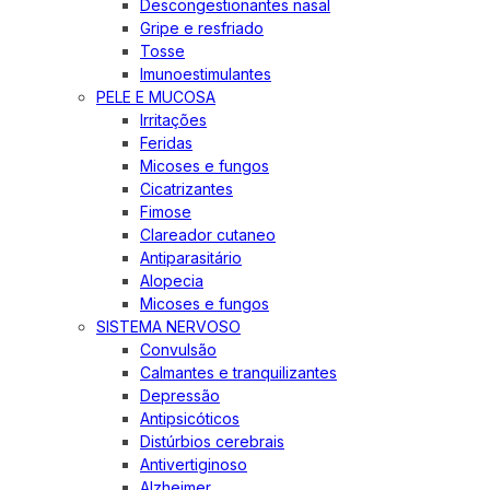
Descongestionantes nasal
Gripe e resfriado
Tosse
Imunoestimulantes
PELE E MUCOSA
Irritações
Feridas
Micoses e fungos
Cicatrizantes
Fimose
Clareador cutaneo
Antiparasitário
Alopecia
Micoses e fungos
SISTEMA NERVOSO
Convulsão
Calmantes e tranquilizantes
Depressão
Antipsicóticos
Distúrbios cerebrais
Antivertiginoso
Alzheimer