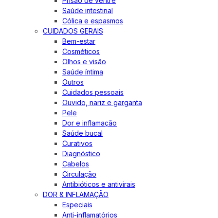
Prisão de ventre
Saúde intestinal
Cólica e espasmos
CUIDADOS GERAIS
Bem-estar
Cosméticos
Olhos e visão
Saúde íntima
Outros
Cuidados pessoais
Ouvido, nariz e garganta
Pele
Dor e inflamação
Saúde bucal
Curativos
Diagnóstico
Cabelos
Circulação
Antibióticos e antivirais
DOR & INFLAMAÇÃO
Especiais
Anti-inflamatórios