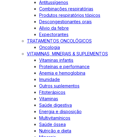
Antitussígenos
Combinações respiratórias
Produtos respiratórios tópicos
Descongestionantes orais
Alívio da febre
Expectorantes
TRATAMENTOS ONCOLÓGICOS
Oncologia
VITAMINAS, MINERAIS & SUPLEMENTOS
Vitaminas infantis
Proteínas e performance
Anemia e hemoglobina
Imunidade
Outros suplementos
Fitoterápicos
Vitaminas
Saúde digestiva
Energia e disposição
Multivitamínicos
Saúde óssea
Nutrição e dieta