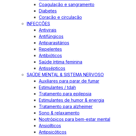
Coagulação e sangramento
Diabetes
Coração e circulação
INFECÇÕES
Antivirais
Antifúngicos
Antiparasitários
Repelentes
Antibióticos
Saúde íntima feminina
Antissépticos
SAÚDE MENTAL & SISTEMA NERVOSO
Auxiliares para parar de fumar
Estimulantes / tdah
Tratamento para epilepsia
Estimulantes de humor & energia
Tratamento para alzheimer
Sono & relaxamento
Nootrópicos para bem-estar mental
Ansiolíticos
Antipsicóticos