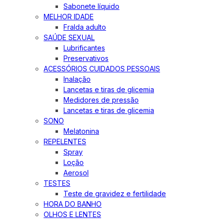
Sabonete líquido
MELHOR IDADE
Fralda adulto
SAÚDE SEXUAL
Lubrificantes
Preservativos
ACESSÓRIOS CUIDADOS PESSOAIS
Inalação
Lancetas e tiras de glicemia
Medidores de pressão
Lancetas e tiras de glicemia
SONO
Melatonina
REPELENTES
Spray
Loção
Aerosol
TESTES
Teste de gravidez e fertilidade
HORA DO BANHO
OLHOS E LENTES