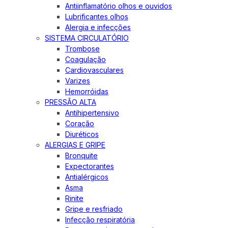
Antiinflamatório olhos e ouvidos
Lubrificantes olhos
Alergia e infecções
SISTEMA CIRCULATÓRIO
Trombose
Coagulação
Cardiovasculares
Varizes
Hemorróidas
PRESSÃO ALTA
Antihipertensivo
Coração
Diuréticos
ALERGIAS E GRIPE
Bronquite
Expectorantes
Antialérgicos
Asma
Rinite
Gripe e resfriado
Infecção respiratória