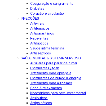
Coagulação e sangramento
Diabetes
Coração e circulação
INFECÇÕES
Antivirais
Antifúngicos
Antiparasitários
Repelentes
Antibióticos
Saúde íntima feminina
Antissépticos
SAÚDE MENTAL & SISTEMA NERVOSO
Auxiliares para parar de fumar
Estimulantes / tdah
Tratamento para epilepsia
Estimulantes de humor & energia
Tratamento para alzheimer
Sono & relaxamento
Nootrópicos para bem-estar mental
Ansiolíticos
Antipsicóticos