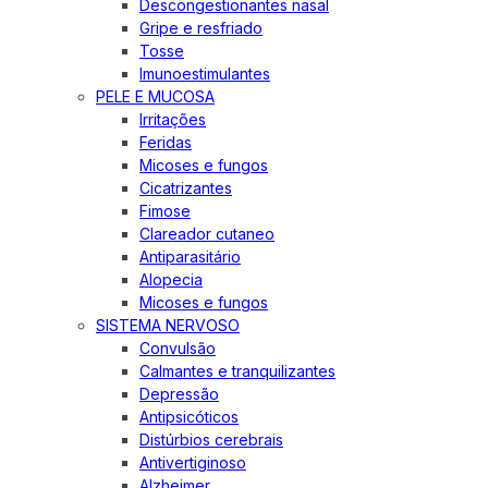
Descongestionantes nasal
Gripe e resfriado
Tosse
Imunoestimulantes
PELE E MUCOSA
Irritações
Feridas
Micoses e fungos
Cicatrizantes
Fimose
Clareador cutaneo
Antiparasitário
Alopecia
Micoses e fungos
SISTEMA NERVOSO
Convulsão
Calmantes e tranquilizantes
Depressão
Antipsicóticos
Distúrbios cerebrais
Antivertiginoso
Alzheimer