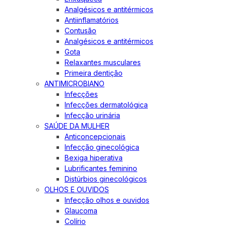
Analgésicos e antitérmicos
Antiinflamatórios
Contusão
Analgésicos e antitérmicos
Gota
Relaxantes musculares
Primeira dentição
ANTIMICROBIANO
Infecções
Infecções dermatológica
Infecção urinária
SAÚDE DA MULHER
Anticoncepcionais
Infecção ginecológica
Bexiga hiperativa
Lubrificantes feminino
Distúrbios ginecológicos
OLHOS E OUVIDOS
Infecção olhos e ouvidos
Glaucoma
Colírio