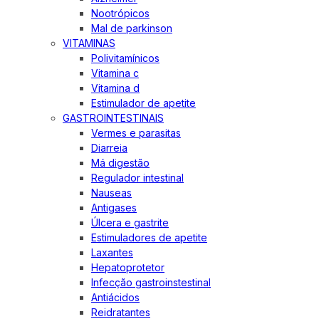
Nootrópicos
Mal de parkinson
VITAMINAS
Polivitamínicos
Vitamina c
Vitamina d
Estimulador de apetite
GASTROINTESTINAIS
Vermes e parasitas
Diarreia
Má digestão
Regulador intestinal
Nauseas
Antigases
Úlcera e gastrite
Estimuladores de apetite
Laxantes
Hepatoprotetor
Infecção gastroinstestinal
Antiácidos
Reidratantes