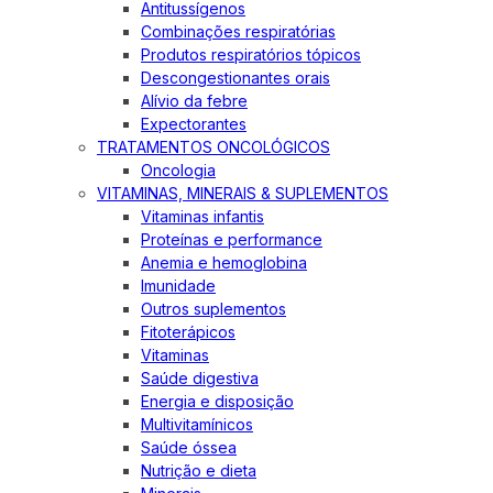
Antitussígenos
Combinações respiratórias
Produtos respiratórios tópicos
Descongestionantes orais
Alívio da febre
Expectorantes
TRATAMENTOS ONCOLÓGICOS
Oncologia
VITAMINAS, MINERAIS & SUPLEMENTOS
Vitaminas infantis
Proteínas e performance
Anemia e hemoglobina
Imunidade
Outros suplementos
Fitoterápicos
Vitaminas
Saúde digestiva
Energia e disposição
Multivitamínicos
Saúde óssea
Nutrição e dieta