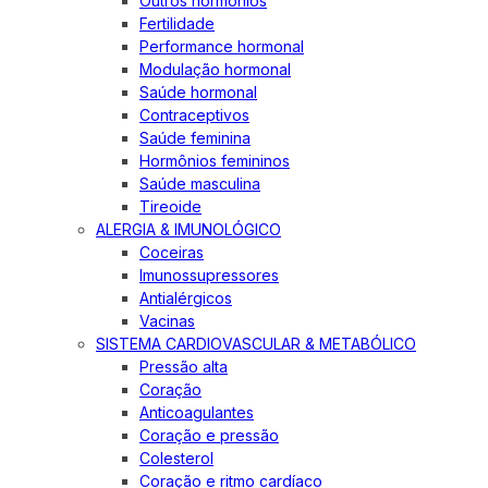
Outros hormônios
Fertilidade
Performance hormonal
Modulação hormonal
Saúde hormonal
Contraceptivos
Saúde feminina
Hormônios femininos
Saúde masculina
Tireoide
ALERGIA & IMUNOLÓGICO
Coceiras
Imunossupressores
Antialérgicos
Vacinas
SISTEMA CARDIOVASCULAR & METABÓLICO
Pressão alta
Coração
Anticoagulantes
Coração e pressão
Colesterol
Coração e ritmo cardíaco