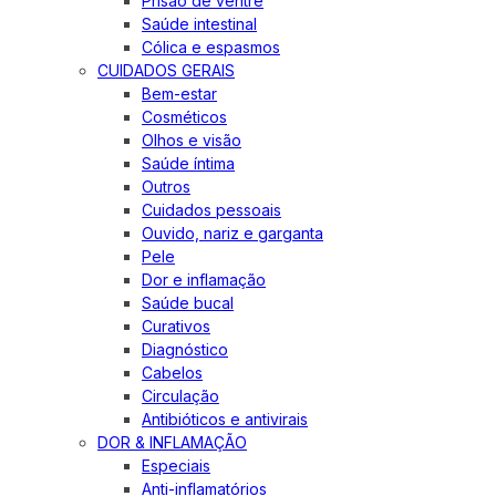
Prisão de ventre
Saúde intestinal
Cólica e espasmos
CUIDADOS GERAIS
Bem-estar
Cosméticos
Olhos e visão
Saúde íntima
Outros
Cuidados pessoais
Ouvido, nariz e garganta
Pele
Dor e inflamação
Saúde bucal
Curativos
Diagnóstico
Cabelos
Circulação
Antibióticos e antivirais
DOR & INFLAMAÇÃO
Especiais
Anti-inflamatórios