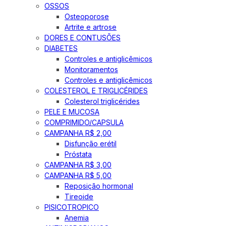
OSSOS
Osteoporose
Artrite e artrose
DORES E CONTUSÕES
DIABETES
Controles e antiglicêmicos
Monitoramentos
Controles e antiglicêmicos
COLESTEROL E TRIGLICÉRIDES
Colesterol triglicérides
PELE E MUCOSA
COMPRIMIDO/CAPSULA
CAMPANHA R$ 2,00
Disfunção erétil
Próstata
CAMPANHA R$ 3,00
CAMPANHA R$ 5,00
Reposição hormonal
Tireoide
PISICOTROPICO
Anemia