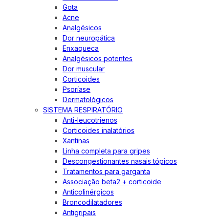
Gota
Acne
Analgésicos
Dor neuropática
Enxaqueca
Analgésicos potentes
Dor muscular
Corticoides
Psoríase
Dermatológicos
SISTEMA RESPIRATÓRIO
Anti-leucotrienos
Corticoides inalatórios
Xantinas
Linha completa para gripes
Descongestionantes nasais tópicos
Tratamentos para garganta
Associação beta2 + corticoide
Anticolinérgicos
Broncodilatadores
Antigripais