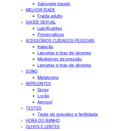
Sabonete líquido
MELHOR IDADE
Fralda adulto
SAÚDE SEXUAL
Lubrificantes
Preservativos
ACESSÓRIOS CUIDADOS PESSOAIS
Inalação
Lancetas e tiras de glicemia
Medidores de pressão
Lancetas e tiras de glicemia
SONO
Melatonina
REPELENTES
Spray
Loção
Aerosol
TESTES
Teste de gravidez e fertilidade
HORA DO BANHO
OLHOS E LENTES