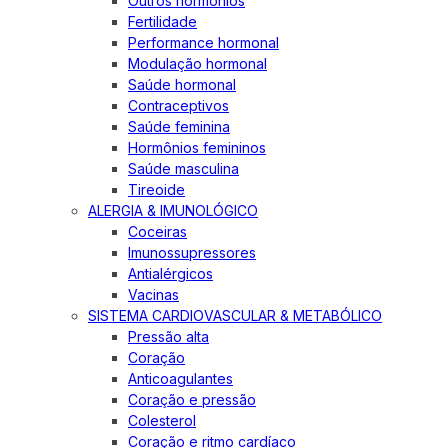
Outros hormônios
Fertilidade
Performance hormonal
Modulação hormonal
Saúde hormonal
Contraceptivos
Saúde feminina
Hormônios femininos
Saúde masculina
Tireoide
ALERGIA & IMUNOLÓGICO
Coceiras
Imunossupressores
Antialérgicos
Vacinas
SISTEMA CARDIOVASCULAR & METABÓLICO
Pressão alta
Coração
Anticoagulantes
Coração e pressão
Colesterol
Coração e ritmo cardíaco