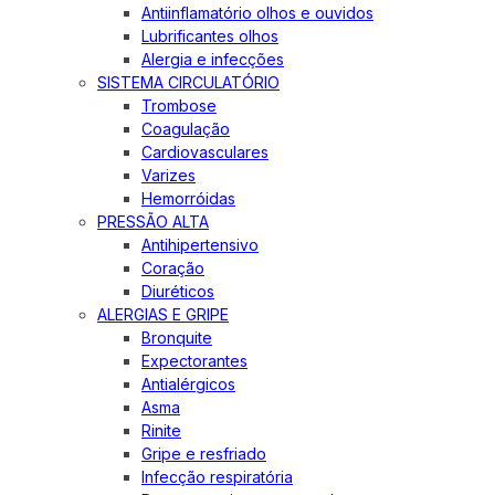
Antiinflamatório olhos e ouvidos
Lubrificantes olhos
Alergia e infecções
SISTEMA CIRCULATÓRIO
Trombose
Coagulação
Cardiovasculares
Varizes
Hemorróidas
PRESSÃO ALTA
Antihipertensivo
Coração
Diuréticos
ALERGIAS E GRIPE
Bronquite
Expectorantes
Antialérgicos
Asma
Rinite
Gripe e resfriado
Infecção respiratória