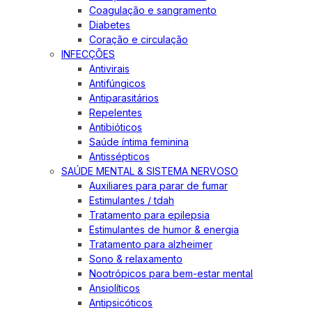
Coagulação e sangramento
Diabetes
Coração e circulação
INFECÇÕES
Antivirais
Antifúngicos
Antiparasitários
Repelentes
Antibióticos
Saúde íntima feminina
Antissépticos
SAÚDE MENTAL & SISTEMA NERVOSO
Auxiliares para parar de fumar
Estimulantes / tdah
Tratamento para epilepsia
Estimulantes de humor & energia
Tratamento para alzheimer
Sono & relaxamento
Nootrópicos para bem-estar mental
Ansiolíticos
Antipsicóticos