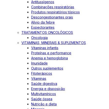
Antitussígenos
Combinações respiratórias
Produtos respiratórios tópicos
Descongestionantes orais
Alívio da febre
Expectorantes
TRATAMENTOS ONCOLÓGICOS
Oncologia
VITAMINAS, MINERAIS & SUPLEMENTOS
Vitaminas infantis
Proteínas e performance
Anemia e hemoglobina
Imunidade
Outros suplementos
Fitoterápicos
Vitaminas
Saúde digestiva
Energia e disposição
Multivitamínicos
Saúde óssea
Nutrição e dieta