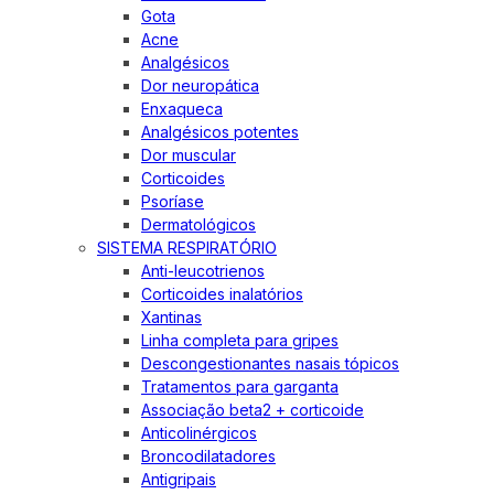
Gota
Acne
Analgésicos
Dor neuropática
Enxaqueca
Analgésicos potentes
Dor muscular
Corticoides
Psoríase
Dermatológicos
SISTEMA RESPIRATÓRIO
Anti-leucotrienos
Corticoides inalatórios
Xantinas
Linha completa para gripes
Descongestionantes nasais tópicos
Tratamentos para garganta
Associação beta2 + corticoide
Anticolinérgicos
Broncodilatadores
Antigripais