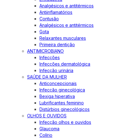
Analgésicos e antitérmicos
Antiinflamatórios
Contusão
Analgésicos e antitérmicos
Gota
Relaxantes musculares
Primeira dentição
ANTIMICROBIANO
Infecções
Infecções dermatológica
Infecção urinária
SAÚDE DA MULHER
Anticoncepcionais
Infecção ginecológica
Bexiga hiperativa
Lubrificantes feminino
Distúrbios ginecológicos
OLHOS E OUVIDOS
Infecção olhos e ouvidos
Glaucoma
Colírio