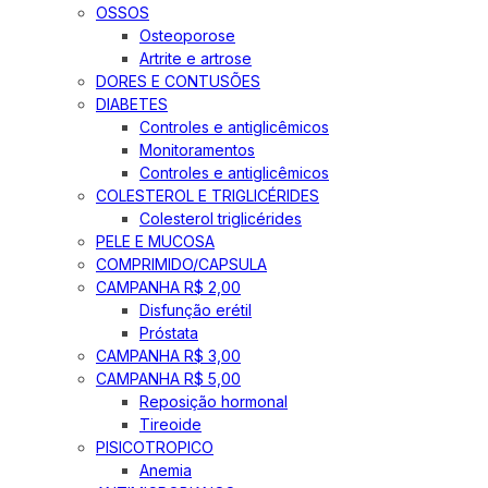
OSSOS
Osteoporose
Artrite e artrose
DORES E CONTUSÕES
DIABETES
Controles e antiglicêmicos
Monitoramentos
Controles e antiglicêmicos
COLESTEROL E TRIGLICÉRIDES
Colesterol triglicérides
PELE E MUCOSA
COMPRIMIDO/CAPSULA
CAMPANHA R$ 2,00
Disfunção erétil
Próstata
CAMPANHA R$ 3,00
CAMPANHA R$ 5,00
Reposição hormonal
Tireoide
PISICOTROPICO
Anemia