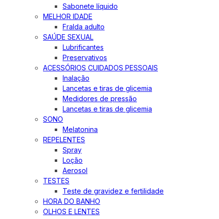
Sabonete líquido
MELHOR IDADE
Fralda adulto
SAÚDE SEXUAL
Lubrificantes
Preservativos
ACESSÓRIOS CUIDADOS PESSOAIS
Inalação
Lancetas e tiras de glicemia
Medidores de pressão
Lancetas e tiras de glicemia
SONO
Melatonina
REPELENTES
Spray
Loção
Aerosol
TESTES
Teste de gravidez e fertilidade
HORA DO BANHO
OLHOS E LENTES