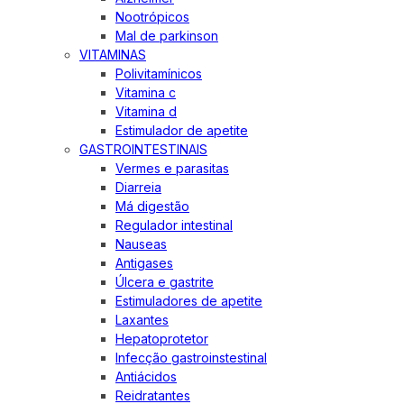
Nootrópicos
Mal de parkinson
VITAMINAS
Polivitamínicos
Vitamina c
Vitamina d
Estimulador de apetite
GASTROINTESTINAIS
Vermes e parasitas
Diarreia
Má digestão
Regulador intestinal
Nauseas
Antigases
Úlcera e gastrite
Estimuladores de apetite
Laxantes
Hepatoprotetor
Infecção gastroinstestinal
Antiácidos
Reidratantes