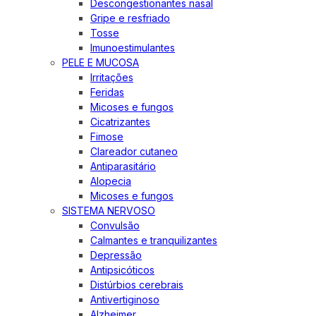
Descongestionantes nasal
Gripe e resfriado
Tosse
Imunoestimulantes
PELE E MUCOSA
Irritações
Feridas
Micoses e fungos
Cicatrizantes
Fimose
Clareador cutaneo
Antiparasitário
Alopecia
Micoses e fungos
SISTEMA NERVOSO
Convulsão
Calmantes e tranquilizantes
Depressão
Antipsicóticos
Distúrbios cerebrais
Antivertiginoso
Alzheimer