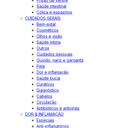
Prisão de ventre
Saúde intestinal
Cólica e espasmos
CUIDADOS GERAIS
Bem-estar
Cosméticos
Olhos e visão
Saúde íntima
Outros
Cuidados pessoais
Ouvido, nariz e garganta
Pele
Dor e inflamação
Saúde bucal
Curativos
Diagnóstico
Cabelos
Circulação
Antibióticos e antivirais
DOR & INFLAMAÇÃO
Especiais
Anti-inflamatórios