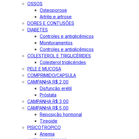
OSSOS
Osteoporose
Artrite e artrose
DORES E CONTUSÕES
DIABETES
Controles e antiglicêmicos
Monitoramentos
Controles e antiglicêmicos
COLESTEROL E TRIGLICÉRIDES
Colesterol triglicérides
PELE E MUCOSA
COMPRIMIDO/CAPSULA
CAMPANHA R$ 2,00
Disfunção erétil
Próstata
CAMPANHA R$ 3,00
CAMPANHA R$ 5,00
Reposição hormonal
Tireoide
PISICOTROPICO
Anemia