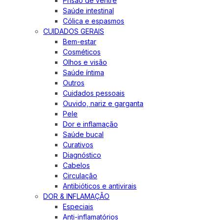
Prisão de ventre
Saúde intestinal
Cólica e espasmos
CUIDADOS GERAIS
Bem-estar
Cosméticos
Olhos e visão
Saúde íntima
Outros
Cuidados pessoais
Ouvido, nariz e garganta
Pele
Dor e inflamação
Saúde bucal
Curativos
Diagnóstico
Cabelos
Circulação
Antibióticos e antivirais
DOR & INFLAMAÇÃO
Especiais
Anti-inflamatórios