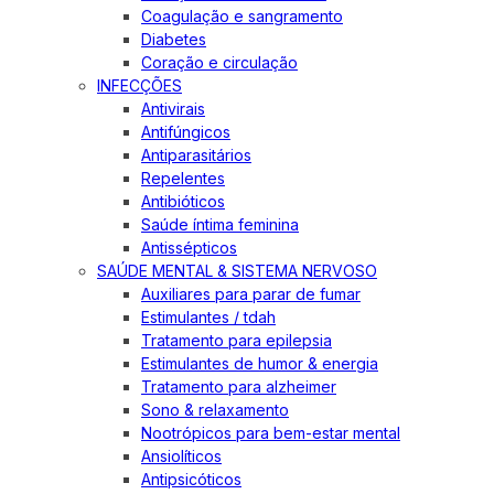
Coagulação e sangramento
Diabetes
Coração e circulação
INFECÇÕES
Antivirais
Antifúngicos
Antiparasitários
Repelentes
Antibióticos
Saúde íntima feminina
Antissépticos
SAÚDE MENTAL & SISTEMA NERVOSO
Auxiliares para parar de fumar
Estimulantes / tdah
Tratamento para epilepsia
Estimulantes de humor & energia
Tratamento para alzheimer
Sono & relaxamento
Nootrópicos para bem-estar mental
Ansiolíticos
Antipsicóticos