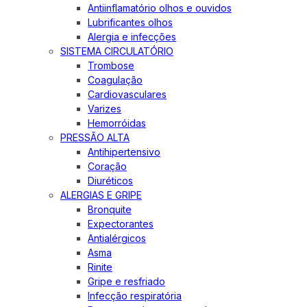
Antiinflamatório olhos e ouvidos
Lubrificantes olhos
Alergia e infecções
SISTEMA CIRCULATÓRIO
Trombose
Coagulação
Cardiovasculares
Varizes
Hemorróidas
PRESSÃO ALTA
Antihipertensivo
Coração
Diuréticos
ALERGIAS E GRIPE
Bronquite
Expectorantes
Antialérgicos
Asma
Rinite
Gripe e resfriado
Infecção respiratória