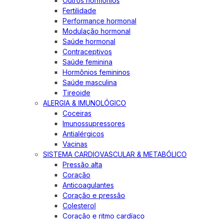
Outros hormônios
Fertilidade
Performance hormonal
Modulação hormonal
Saúde hormonal
Contraceptivos
Saúde feminina
Hormônios femininos
Saúde masculina
Tireoide
ALERGIA & IMUNOLÓGICO
Coceiras
Imunossupressores
Antialérgicos
Vacinas
SISTEMA CARDIOVASCULAR & METABÓLICO
Pressão alta
Coração
Anticoagulantes
Coração e pressão
Colesterol
Coração e ritmo cardíaco