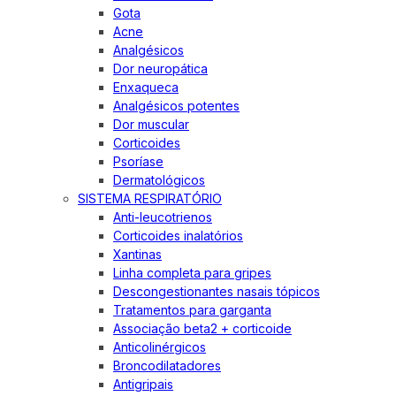
Gota
Acne
Analgésicos
Dor neuropática
Enxaqueca
Analgésicos potentes
Dor muscular
Corticoides
Psoríase
Dermatológicos
SISTEMA RESPIRATÓRIO
Anti-leucotrienos
Corticoides inalatórios
Xantinas
Linha completa para gripes
Descongestionantes nasais tópicos
Tratamentos para garganta
Associação beta2 + corticoide
Anticolinérgicos
Broncodilatadores
Antigripais