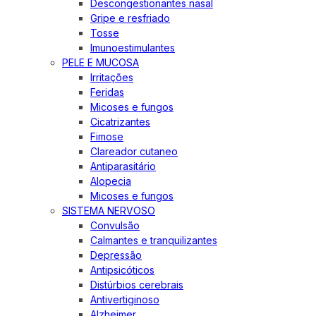
Descongestionantes nasal
Gripe e resfriado
Tosse
Imunoestimulantes
PELE E MUCOSA
Irritações
Feridas
Micoses e fungos
Cicatrizantes
Fimose
Clareador cutaneo
Antiparasitário
Alopecia
Micoses e fungos
SISTEMA NERVOSO
Convulsão
Calmantes e tranquilizantes
Depressão
Antipsicóticos
Distúrbios cerebrais
Antivertiginoso
Alzheimer