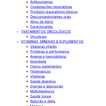
Antitussígenos
Combinações respiratórias
Produtos respiratórios tópicos
Descongestionantes orais
Alívio da febre
Expectorantes
TRATAMENTOS ONCOLÓGICOS
Oncologia
VITAMINAS, MINERAIS & SUPLEMENTOS
Vitaminas infantis
Proteínas e performance
Anemia e hemoglobina
Imunidade
Outros suplementos
Fitoterápicos
Vitaminas
Saúde digestiva
Energia e disposição
Multivitamínicos
Saúde óssea
Nutrição e dieta