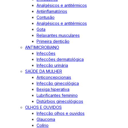
Analgésicos e antitérmicos
Antiinflamatórios
Contusão
Analgésicos e antitérmicos
Gota
Relaxantes musculares
Primeira dentição
ANTIMICROBIANO
Infecções
Infecções dermatológica
Infecção urinária
SAÚDE DA MULHER
Anticoncepcionais
Infecção ginecológica
Bexiga hiperativa
Lubrificantes feminino
Distúrbios ginecológicos
OLHOS E OUVIDOS
Infecção olhos e ouvidos
Glaucoma
Colírio