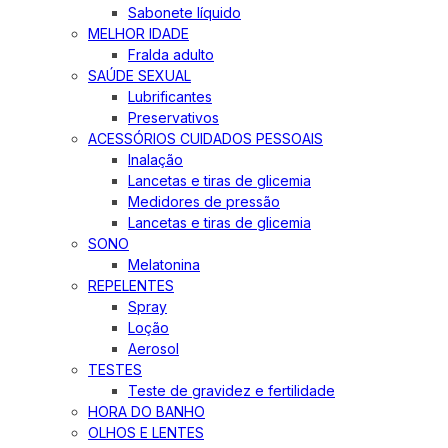
Sabonete líquido
MELHOR IDADE
Fralda adulto
SAÚDE SEXUAL
Lubrificantes
Preservativos
ACESSÓRIOS CUIDADOS PESSOAIS
Inalação
Lancetas e tiras de glicemia
Medidores de pressão
Lancetas e tiras de glicemia
SONO
Melatonina
REPELENTES
Spray
Loção
Aerosol
TESTES
Teste de gravidez e fertilidade
HORA DO BANHO
OLHOS E LENTES