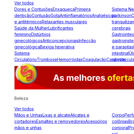
Ver todos
Dores e Contusões
Enxaqueca
Primeira
Sistema N
dentição
Contusão
Gota
Antiinflamatórios
Analgésicos
parkinson
C
e antitérmicos
Relaxantes musculares
tranquiliza
Saúde da Mulher
Lubrificantes
cerebrais
feminino
Distúrbios
Gastrointes
ginecológicos
Anticoncepcionais
Infecção
gastroinste
ginecológica
Bexiga hiperativa
e parasitas
Sistema
intestinal
Úl
Circulatório
Trombose
Hemorróidas
Coagulação
Cardiovascul
apetite
Beleza
Ver todos
Mãos e Unhas
Lixas e alicate
Alicates e
Corpo
Perf
cortadores
Esmaltes e removedores
Acessórios
colônias
Br
mãos e unhas
corporal
Pr
sol