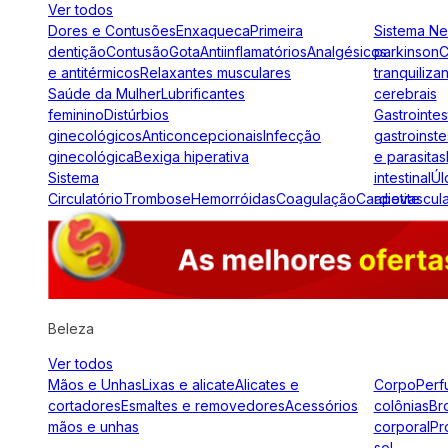
Ver todos
Dores e Contusões
Enxaqueca
Primeira
Sistema N
dentição
Contusão
Gota
Antiinflamatórios
Analgésicos
parkinson
C
e antitérmicos
Relaxantes musculares
tranquiliza
Saúde da Mulher
Lubrificantes
cerebrais
feminino
Distúrbios
Gastrointes
ginecológicos
Anticoncepcionais
Infecção
gastroinste
ginecológica
Bexiga hiperativa
e parasitas
Sistema
intestinal
Úl
Circulatório
Trombose
Hemorróidas
Coagulação
Cardiovascul
apetite
Beleza
Ver todos
Mãos e Unhas
Lixas e alicate
Alicates e
Corpo
Perf
cortadores
Esmaltes e removedores
Acessórios
colônias
Br
mãos e unhas
corporal
Pr
sol