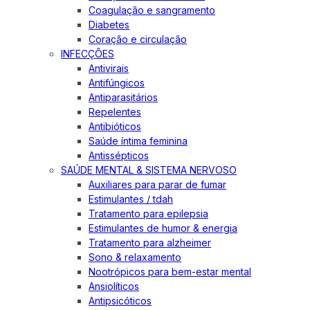
Coagulação e sangramento
Diabetes
Coração e circulação
INFECÇÕES
Antivirais
Antifúngicos
Antiparasitários
Repelentes
Antibióticos
Saúde íntima feminina
Antissépticos
SAÚDE MENTAL & SISTEMA NERVOSO
Auxiliares para parar de fumar
Estimulantes / tdah
Tratamento para epilepsia
Estimulantes de humor & energia
Tratamento para alzheimer
Sono & relaxamento
Nootrópicos para bem-estar mental
Ansiolíticos
Antipsicóticos