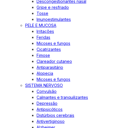
Descongestionantes nasal
Gripe e resfriado
Tosse
Imunoestimulantes
PELE E MUCOSA
Irritações
Feridas
Micoses e fungos
Cicatrizantes
Fimose
Clareador cutaneo
Antiparasitário
Alopecia
Micoses e fungos
SISTEMA NERVOSO
Convulsão
Calmantes e tranquilizantes
Depressão
Antipsicóticos
Distúrbios cerebrais
Antivertiginoso
Alzheimer