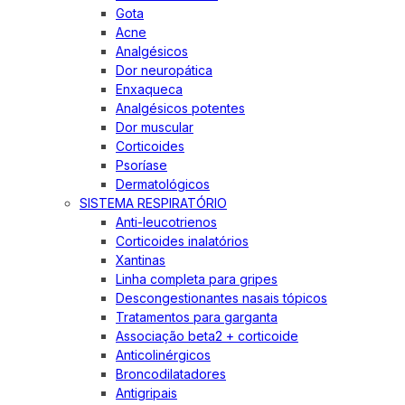
Gota
Acne
Analgésicos
Dor neuropática
Enxaqueca
Analgésicos potentes
Dor muscular
Corticoides
Psoríase
Dermatológicos
SISTEMA RESPIRATÓRIO
Anti-leucotrienos
Corticoides inalatórios
Xantinas
Linha completa para gripes
Descongestionantes nasais tópicos
Tratamentos para garganta
Associação beta2 + corticoide
Anticolinérgicos
Broncodilatadores
Antigripais