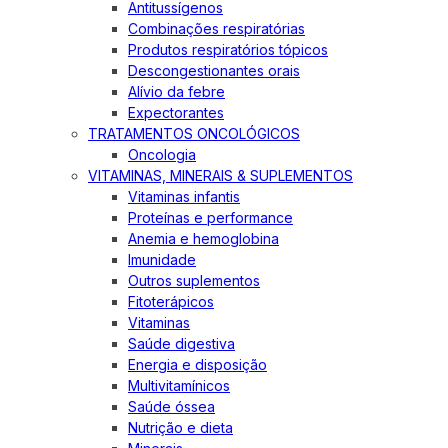
Antitussígenos
Combinações respiratórias
Produtos respiratórios tópicos
Descongestionantes orais
Alívio da febre
Expectorantes
TRATAMENTOS ONCOLÓGICOS
Oncologia
VITAMINAS, MINERAIS & SUPLEMENTOS
Vitaminas infantis
Proteínas e performance
Anemia e hemoglobina
Imunidade
Outros suplementos
Fitoterápicos
Vitaminas
Saúde digestiva
Energia e disposição
Multivitamínicos
Saúde óssea
Nutrição e dieta