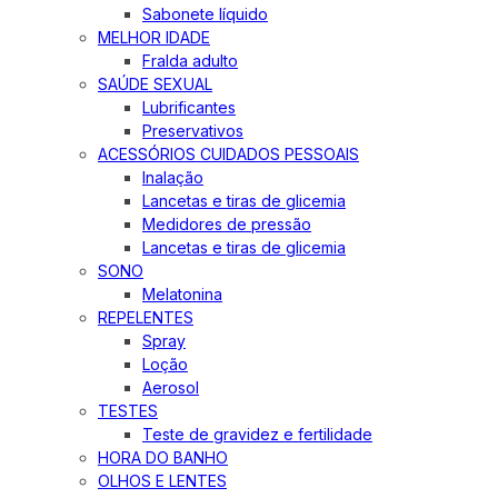
Sabonete líquido
MELHOR IDADE
Fralda adulto
SAÚDE SEXUAL
Lubrificantes
Preservativos
ACESSÓRIOS CUIDADOS PESSOAIS
Inalação
Lancetas e tiras de glicemia
Medidores de pressão
Lancetas e tiras de glicemia
SONO
Melatonina
REPELENTES
Spray
Loção
Aerosol
TESTES
Teste de gravidez e fertilidade
HORA DO BANHO
OLHOS E LENTES