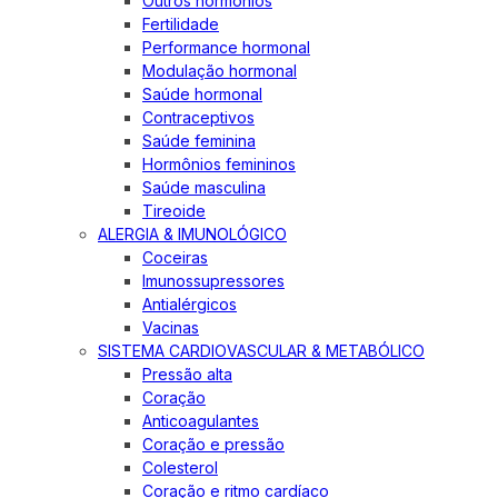
Outros hormônios
Fertilidade
Performance hormonal
Modulação hormonal
Saúde hormonal
Contraceptivos
Saúde feminina
Hormônios femininos
Saúde masculina
Tireoide
ALERGIA & IMUNOLÓGICO
Coceiras
Imunossupressores
Antialérgicos
Vacinas
SISTEMA CARDIOVASCULAR & METABÓLICO
Pressão alta
Coração
Anticoagulantes
Coração e pressão
Colesterol
Coração e ritmo cardíaco