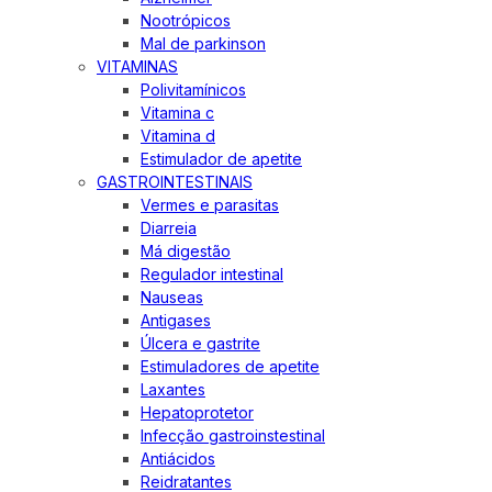
Nootrópicos
Mal de parkinson
VITAMINAS
Polivitamínicos
Vitamina c
Vitamina d
Estimulador de apetite
GASTROINTESTINAIS
Vermes e parasitas
Diarreia
Má digestão
Regulador intestinal
Nauseas
Antigases
Úlcera e gastrite
Estimuladores de apetite
Laxantes
Hepatoprotetor
Infecção gastroinstestinal
Antiácidos
Reidratantes