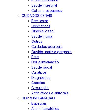
Prisão de ventre
Saúde intestinal
Cólica e espasmos
CUIDADOS GERAIS
Bem-estar
Cosméticos
Olhos e visão
Saúde íntima
Outros
Cuidados pessoais
Ouvido, nariz e garganta
Pele
Dor e inflamação
Saúde bucal
Curativos
Diagnóstico
Cabelos
Circulação
Antibióticos e antivirais
DOR & INFLAMAÇÃO
Especiais
Anti-inflamatórios