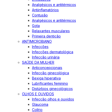
Analgésicos e antitérmicos
Antiinflamatórios
Contusão
Analgésicos e antitérmicos
Gota
Relaxantes musculares
Primeira dentição
ANTIMICROBIANO
Infecções
Infecções dermatológica
Infecção urinária
SAÚDE DA MULHER
Anticoncepcionais
Infecção ginecológica
Bexiga hiperativa
Lubrificantes feminino
Distúrbios ginecológicos
OLHOS E OUVIDOS
Infecção olhos e ouvidos
Glaucoma
Colírio