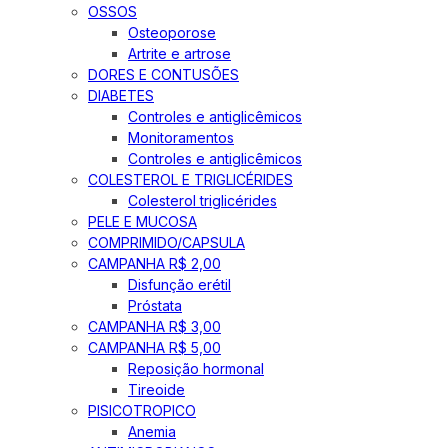
OSSOS
Osteoporose
Artrite e artrose
DORES E CONTUSÕES
DIABETES
Controles e antiglicêmicos
Monitoramentos
Controles e antiglicêmicos
COLESTEROL E TRIGLICÉRIDES
Colesterol triglicérides
PELE E MUCOSA
COMPRIMIDO/CAPSULA
CAMPANHA R$ 2,00
Disfunção erétil
Próstata
CAMPANHA R$ 3,00
CAMPANHA R$ 5,00
Reposição hormonal
Tireoide
PISICOTROPICO
Anemia