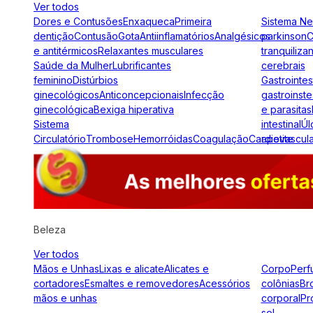
Ver todos
Dores e Contusões
Enxaqueca
Primeira
Sistema N
dentição
Contusão
Gota
Antiinflamatórios
Analgésicos
parkinson
C
e antitérmicos
Relaxantes musculares
tranquiliza
Saúde da Mulher
Lubrificantes
cerebrais
feminino
Distúrbios
Gastrointes
ginecológicos
Anticoncepcionais
Infecção
gastroinste
ginecológica
Bexiga hiperativa
e parasitas
Sistema
intestinal
Úl
Circulatório
Trombose
Hemorróidas
Coagulação
Cardiovascul
apetite
Beleza
Ver todos
Mãos e Unhas
Lixas e alicate
Alicates e
Corpo
Perf
cortadores
Esmaltes e removedores
Acessórios
colônias
Br
mãos e unhas
corporal
Pr
sol