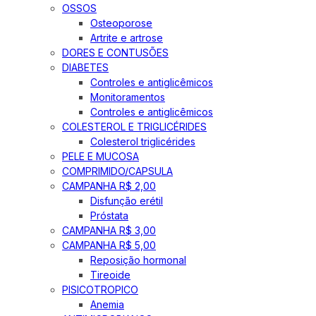
OSSOS
Osteoporose
Artrite e artrose
DORES E CONTUSÕES
DIABETES
Controles e antiglicêmicos
Monitoramentos
Controles e antiglicêmicos
COLESTEROL E TRIGLICÉRIDES
Colesterol triglicérides
PELE E MUCOSA
COMPRIMIDO/CAPSULA
CAMPANHA R$ 2,00
Disfunção erétil
Próstata
CAMPANHA R$ 3,00
CAMPANHA R$ 5,00
Reposição hormonal
Tireoide
PISICOTROPICO
Anemia