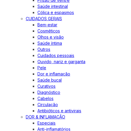
Prisão de ventre
Saúde intestinal
Cólica e espasmos
CUIDADOS GERAIS
Bem-estar
Cosméticos
Olhos e visão
Saúde íntima
Outros
Cuidados pessoais
Ouvido, nariz e garganta
Pele
Dor e inflamação
Saúde bucal
Curativos
Diagnóstico
Cabelos
Circulação
Antibióticos e antivirais
DOR & INFLAMAÇÃO
Especiais
Anti-inflamatórios