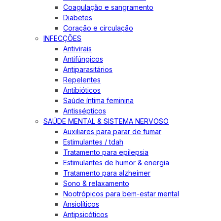
Coagulação e sangramento
Diabetes
Coração e circulação
INFECÇÕES
Antivirais
Antifúngicos
Antiparasitários
Repelentes
Antibióticos
Saúde íntima feminina
Antissépticos
SAÚDE MENTAL & SISTEMA NERVOSO
Auxiliares para parar de fumar
Estimulantes / tdah
Tratamento para epilepsia
Estimulantes de humor & energia
Tratamento para alzheimer
Sono & relaxamento
Nootrópicos para bem-estar mental
Ansiolíticos
Antipsicóticos