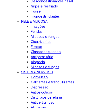
Descongestionantes nasal
Gripe e resfriado
Tosse
Imunoestimulantes
PELE E MUCOSA
Irritações
Feridas
Micoses e fungos
Cicatrizantes
Fimose
Clareador cutaneo
Antiparasitário
Alopecia
Micoses e fungos
SISTEMA NERVOSO
Convulsão
Calmantes e tranquilizantes
Depressão
Antipsicóticos
Distúrbios cerebrais
Antivertiginoso
Alzheimer