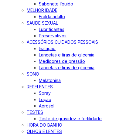
Sabonete líquido
MELHOR IDADE
Fralda adulto
SAÚDE SEXUAL
Lubrificantes
Preservativos
ACESSÓRIOS CUIDADOS PESSOAIS
Inalação
Lancetas e tiras de glicemia
Medidores de pressão
Lancetas e tiras de glicemia
SONO
Melatonina
REPELENTES
Spray
Loção
Aerosol
TESTES
Teste de gravidez e fertilidade
HORA DO BANHO
OLHOS E LENTES