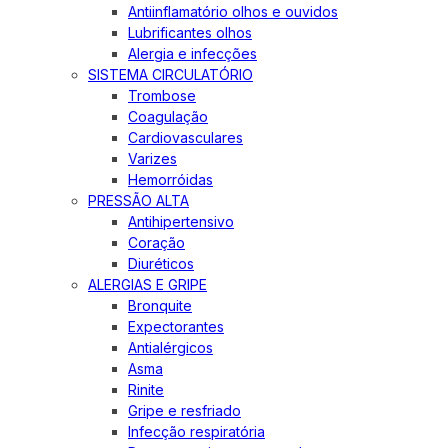
Antiinflamatório olhos e ouvidos
Lubrificantes olhos
Alergia e infecções
SISTEMA CIRCULATÓRIO
Trombose
Coagulação
Cardiovasculares
Varizes
Hemorróidas
PRESSÃO ALTA
Antihipertensivo
Coração
Diuréticos
ALERGIAS E GRIPE
Bronquite
Expectorantes
Antialérgicos
Asma
Rinite
Gripe e resfriado
Infecção respiratória