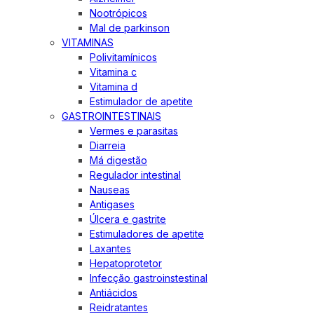
Nootrópicos
Mal de parkinson
VITAMINAS
Polivitamínicos
Vitamina c
Vitamina d
Estimulador de apetite
GASTROINTESTINAIS
Vermes e parasitas
Diarreia
Má digestão
Regulador intestinal
Nauseas
Antigases
Úlcera e gastrite
Estimuladores de apetite
Laxantes
Hepatoprotetor
Infecção gastroinstestinal
Antiácidos
Reidratantes