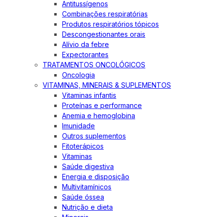
Antitussígenos
Combinações respiratórias
Produtos respiratórios tópicos
Descongestionantes orais
Alívio da febre
Expectorantes
TRATAMENTOS ONCOLÓGICOS
Oncologia
VITAMINAS, MINERAIS & SUPLEMENTOS
Vitaminas infantis
Proteínas e performance
Anemia e hemoglobina
Imunidade
Outros suplementos
Fitoterápicos
Vitaminas
Saúde digestiva
Energia e disposição
Multivitamínicos
Saúde óssea
Nutrição e dieta