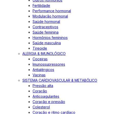
Outros hormônios
Fertilidade
Performance hormonal
Modulação hormonal
Saúde hormonal
Contraceptivos
Saúde feminina
Hormônios femininos
Saúde masculina
Tireoide
ALERGIA & IMUNOLÓGICO
Coceiras
Imunossupressores
Antialérgicos
Vacinas
SISTEMA CARDIOVASCULAR & METABÓLICO
Pressão alta
Coração
Anticoagulantes
Coração e pressão
Colesterol
Coração e ritmo cardíaco