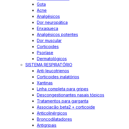
Gota
Acne
Analgésicos
Dor neuropática
Enxaqueca
Analgésicos potentes
Dor muscular
Corticoides
Psoríase
Dermatológicos
SISTEMA RESPIRATÓRIO
Anti-leucotrienos
Corticoides inalatórios
Xantinas
Linha completa para gripes
Descongestionantes nasais tópicos
Tratamentos para garganta
Associação beta2 + corticoide
Anticolinérgicos
Broncodilatadores
Antigripais