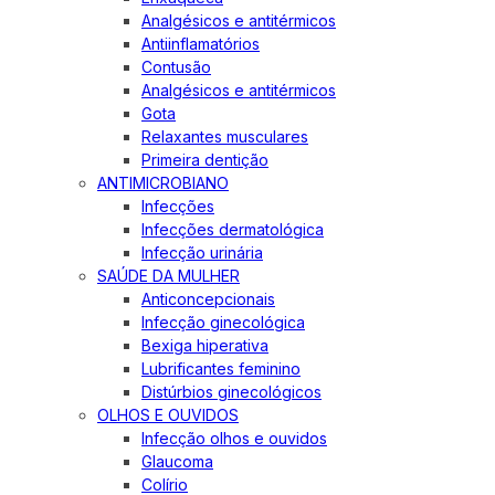
Analgésicos e antitérmicos
Antiinflamatórios
Contusão
Analgésicos e antitérmicos
Gota
Relaxantes musculares
Primeira dentição
ANTIMICROBIANO
Infecções
Infecções dermatológica
Infecção urinária
SAÚDE DA MULHER
Anticoncepcionais
Infecção ginecológica
Bexiga hiperativa
Lubrificantes feminino
Distúrbios ginecológicos
OLHOS E OUVIDOS
Infecção olhos e ouvidos
Glaucoma
Colírio