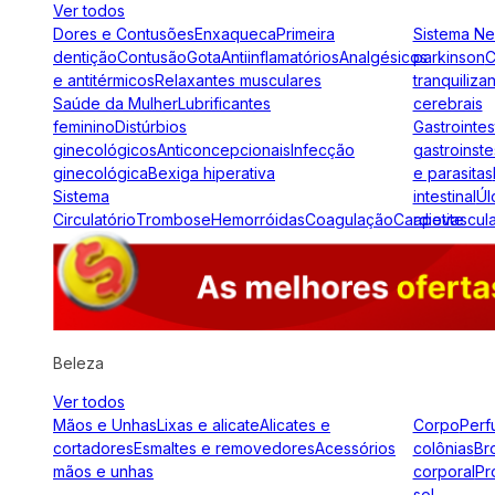
Ver todos
Dores e Contusões
Enxaqueca
Primeira
Sistema N
dentição
Contusão
Gota
Antiinflamatórios
Analgésicos
parkinson
C
e antitérmicos
Relaxantes musculares
tranquiliza
Saúde da Mulher
Lubrificantes
cerebrais
feminino
Distúrbios
Gastrointes
ginecológicos
Anticoncepcionais
Infecção
gastroinste
ginecológica
Bexiga hiperativa
e parasitas
Sistema
intestinal
Úl
Circulatório
Trombose
Hemorróidas
Coagulação
Cardiovascul
apetite
Beleza
Ver todos
Mãos e Unhas
Lixas e alicate
Alicates e
Corpo
Perf
cortadores
Esmaltes e removedores
Acessórios
colônias
Br
mãos e unhas
corporal
Pr
sol