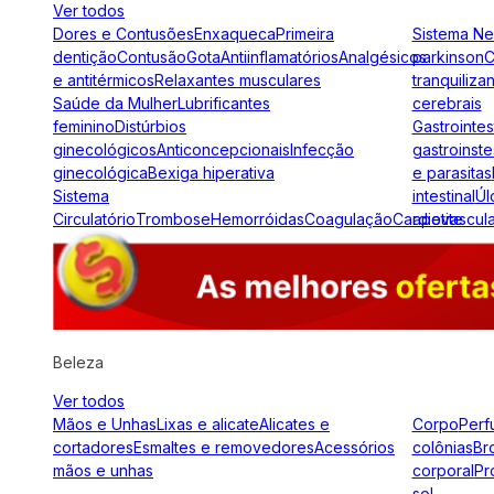
Ver todos
Dores e Contusões
Enxaqueca
Primeira
Sistema N
dentição
Contusão
Gota
Antiinflamatórios
Analgésicos
parkinson
C
e antitérmicos
Relaxantes musculares
tranquiliza
Saúde da Mulher
Lubrificantes
cerebrais
feminino
Distúrbios
Gastrointes
ginecológicos
Anticoncepcionais
Infecção
gastroinste
ginecológica
Bexiga hiperativa
e parasitas
Sistema
intestinal
Úl
Circulatório
Trombose
Hemorróidas
Coagulação
Cardiovascul
apetite
Beleza
Ver todos
Mãos e Unhas
Lixas e alicate
Alicates e
Corpo
Perf
cortadores
Esmaltes e removedores
Acessórios
colônias
Br
mãos e unhas
corporal
Pr
sol