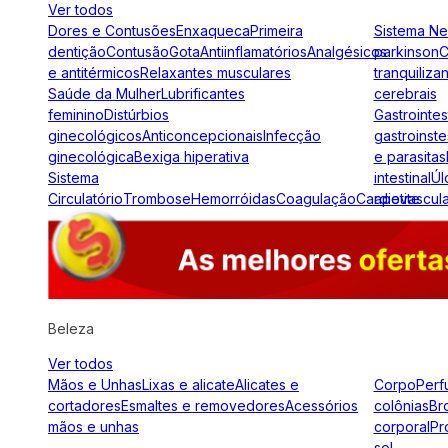
Ver todos
Dores e Contusões
Enxaqueca
Primeira
Sistema N
dentição
Contusão
Gota
Antiinflamatórios
Analgésicos
parkinson
C
e antitérmicos
Relaxantes musculares
tranquiliza
Saúde da Mulher
Lubrificantes
cerebrais
feminino
Distúrbios
Gastrointes
ginecológicos
Anticoncepcionais
Infecção
gastroinste
ginecológica
Bexiga hiperativa
e parasitas
Sistema
intestinal
Úl
Circulatório
Trombose
Hemorróidas
Coagulação
Cardiovascul
apetite
Beleza
Ver todos
Mãos e Unhas
Lixas e alicate
Alicates e
Corpo
Perf
cortadores
Esmaltes e removedores
Acessórios
colônias
Br
mãos e unhas
corporal
Pr
sol