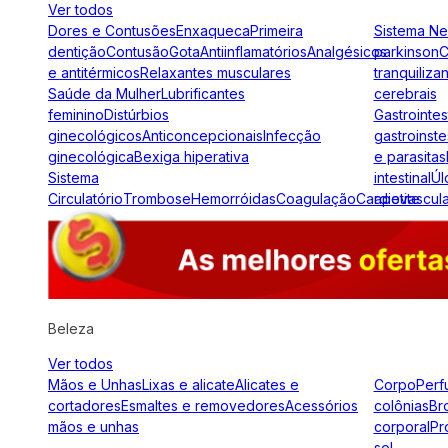
Ver todos
Dores e Contusões
Enxaqueca
Primeira
Sistema N
dentição
Contusão
Gota
Antiinflamatórios
Analgésicos
parkinson
C
e antitérmicos
Relaxantes musculares
tranquiliza
Saúde da Mulher
Lubrificantes
cerebrais
feminino
Distúrbios
Gastrointes
ginecológicos
Anticoncepcionais
Infecção
gastroinste
ginecológica
Bexiga hiperativa
e parasitas
Sistema
intestinal
Úl
Circulatório
Trombose
Hemorróidas
Coagulação
Cardiovascul
apetite
Beleza
Ver todos
Mãos e Unhas
Lixas e alicate
Alicates e
Corpo
Perf
cortadores
Esmaltes e removedores
Acessórios
colônias
Br
mãos e unhas
corporal
Pr
sol