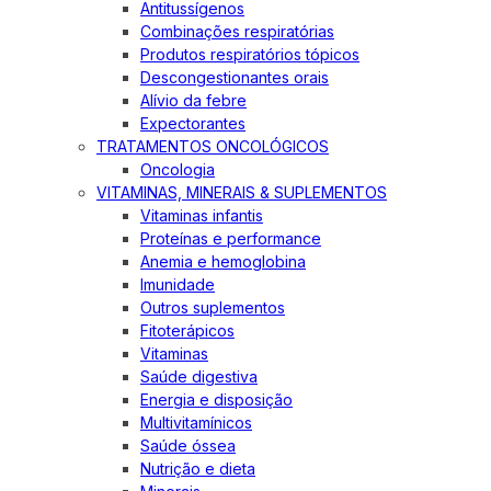
Antitussígenos
Combinações respiratórias
Produtos respiratórios tópicos
Descongestionantes orais
Alívio da febre
Expectorantes
TRATAMENTOS ONCOLÓGICOS
Oncologia
VITAMINAS, MINERAIS & SUPLEMENTOS
Vitaminas infantis
Proteínas e performance
Anemia e hemoglobina
Imunidade
Outros suplementos
Fitoterápicos
Vitaminas
Saúde digestiva
Energia e disposição
Multivitamínicos
Saúde óssea
Nutrição e dieta