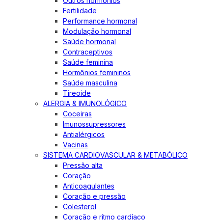
Outros hormônios
Fertilidade
Performance hormonal
Modulação hormonal
Saúde hormonal
Contraceptivos
Saúde feminina
Hormônios femininos
Saúde masculina
Tireoide
ALERGIA & IMUNOLÓGICO
Coceiras
Imunossupressores
Antialérgicos
Vacinas
SISTEMA CARDIOVASCULAR & METABÓLICO
Pressão alta
Coração
Anticoagulantes
Coração e pressão
Colesterol
Coração e ritmo cardíaco