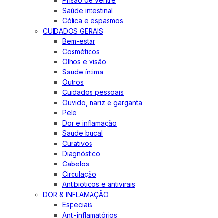
Prisão de ventre
Saúde intestinal
Cólica e espasmos
CUIDADOS GERAIS
Bem-estar
Cosméticos
Olhos e visão
Saúde íntima
Outros
Cuidados pessoais
Ouvido, nariz e garganta
Pele
Dor e inflamação
Saúde bucal
Curativos
Diagnóstico
Cabelos
Circulação
Antibióticos e antivirais
DOR & INFLAMAÇÃO
Especiais
Anti-inflamatórios