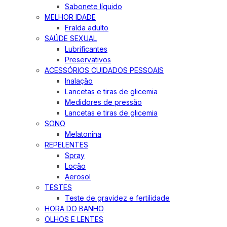
Sabonete líquido
MELHOR IDADE
Fralda adulto
SAÚDE SEXUAL
Lubrificantes
Preservativos
ACESSÓRIOS CUIDADOS PESSOAIS
Inalação
Lancetas e tiras de glicemia
Medidores de pressão
Lancetas e tiras de glicemia
SONO
Melatonina
REPELENTES
Spray
Loção
Aerosol
TESTES
Teste de gravidez e fertilidade
HORA DO BANHO
OLHOS E LENTES