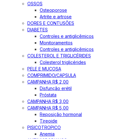
OSSOS
Osteoporose
Artrite e artrose
DORES E CONTUSÕES
DIABETES
Controles e antiglicêmicos
Monitoramentos
Controles e antiglicêmicos
COLESTEROL E TRIGLICÉRIDES
Colesterol triglicérides
PELE E MUCOSA
COMPRIMIDO/CAPSULA
CAMPANHA R$ 2,00
Disfunção erétil
Próstata
CAMPANHA R$ 3,00
CAMPANHA R$ 5,00
Reposição hormonal
Tireoide
PISICOTROPICO
Anemia