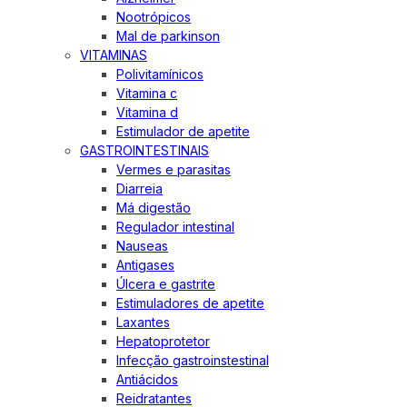
Nootrópicos
Mal de parkinson
VITAMINAS
Polivitamínicos
Vitamina c
Vitamina d
Estimulador de apetite
GASTROINTESTINAIS
Vermes e parasitas
Diarreia
Má digestão
Regulador intestinal
Nauseas
Antigases
Úlcera e gastrite
Estimuladores de apetite
Laxantes
Hepatoprotetor
Infecção gastroinstestinal
Antiácidos
Reidratantes