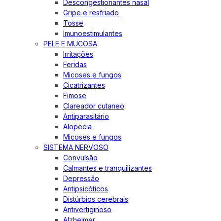
Descongestionantes nasal
Gripe e resfriado
Tosse
Imunoestimulantes
PELE E MUCOSA
Irritações
Feridas
Micoses e fungos
Cicatrizantes
Fimose
Clareador cutaneo
Antiparasitário
Alopecia
Micoses e fungos
SISTEMA NERVOSO
Convulsão
Calmantes e tranquilizantes
Depressão
Antipsicóticos
Distúrbios cerebrais
Antivertiginoso
Alzheimer