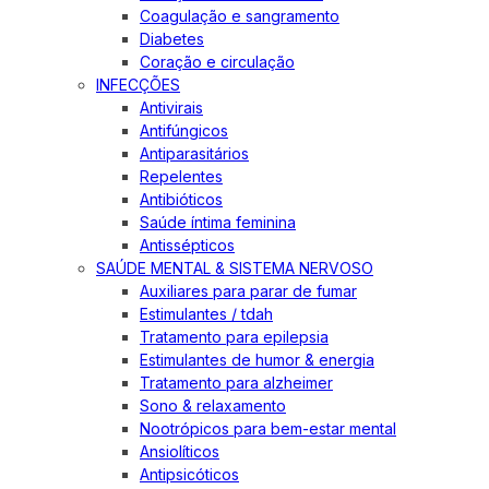
Coagulação e sangramento
Diabetes
Coração e circulação
INFECÇÕES
Antivirais
Antifúngicos
Antiparasitários
Repelentes
Antibióticos
Saúde íntima feminina
Antissépticos
SAÚDE MENTAL & SISTEMA NERVOSO
Auxiliares para parar de fumar
Estimulantes / tdah
Tratamento para epilepsia
Estimulantes de humor & energia
Tratamento para alzheimer
Sono & relaxamento
Nootrópicos para bem-estar mental
Ansiolíticos
Antipsicóticos