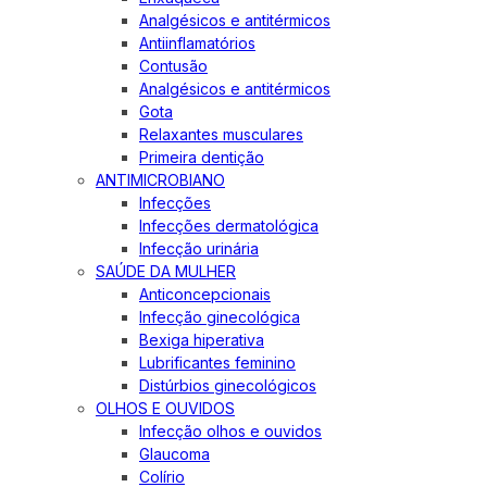
Analgésicos e antitérmicos
Antiinflamatórios
Contusão
Analgésicos e antitérmicos
Gota
Relaxantes musculares
Primeira dentição
ANTIMICROBIANO
Infecções
Infecções dermatológica
Infecção urinária
SAÚDE DA MULHER
Anticoncepcionais
Infecção ginecológica
Bexiga hiperativa
Lubrificantes feminino
Distúrbios ginecológicos
OLHOS E OUVIDOS
Infecção olhos e ouvidos
Glaucoma
Colírio