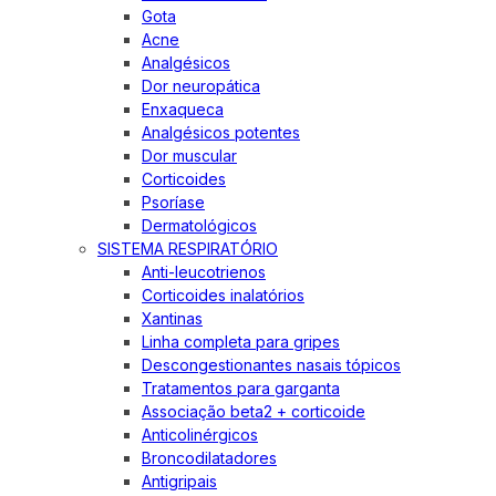
Gota
Acne
Analgésicos
Dor neuropática
Enxaqueca
Analgésicos potentes
Dor muscular
Corticoides
Psoríase
Dermatológicos
SISTEMA RESPIRATÓRIO
Anti-leucotrienos
Corticoides inalatórios
Xantinas
Linha completa para gripes
Descongestionantes nasais tópicos
Tratamentos para garganta
Associação beta2 + corticoide
Anticolinérgicos
Broncodilatadores
Antigripais