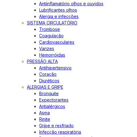
Antiinflamatório olhos e ouvidos
Lubrificantes olhos
Alergia e infecções
SISTEMA CIRCULATÓRIO
Trombose
Coagulação
Cardiovasculares
Varizes
Hemorróidas
PRESSÃO ALTA
Antihipertensivo
Coração
Diuréticos
ALERGIAS E GRIPE
Bronquite
Expectorantes
Antialérgicos
Asma
Rinite
Gripe e resfriado
Infecção respiratória