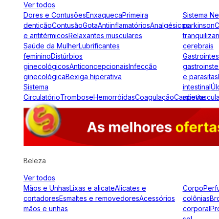
Ver todos
Dores e Contusões
Enxaqueca
Primeira
Sistema N
dentição
Contusão
Gota
Antiinflamatórios
Analgésicos
parkinson
C
e antitérmicos
Relaxantes musculares
tranquiliza
Saúde da Mulher
Lubrificantes
cerebrais
feminino
Distúrbios
Gastrointes
ginecológicos
Anticoncepcionais
Infecção
gastroinste
ginecológica
Bexiga hiperativa
e parasitas
Sistema
intestinal
Úl
Circulatório
Trombose
Hemorróidas
Coagulação
Cardiovascul
apetite
Beleza
Ver todos
Mãos e Unhas
Lixas e alicate
Alicates e
Corpo
Perf
cortadores
Esmaltes e removedores
Acessórios
colônias
Br
mãos e unhas
corporal
Pr
sol