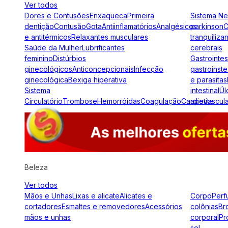
Ver todos
Dores e Contusões
Enxaqueca
Primeira
Sistema N
dentição
Contusão
Gota
Antiinflamatórios
Analgésicos
parkinson
C
e antitérmicos
Relaxantes musculares
tranquiliza
Saúde da Mulher
Lubrificantes
cerebrais
feminino
Distúrbios
Gastrointes
ginecológicos
Anticoncepcionais
Infecção
gastroinste
ginecológica
Bexiga hiperativa
e parasitas
Sistema
intestinal
Úl
Circulatório
Trombose
Hemorróidas
Coagulação
Cardiovascul
apetite
Beleza
Ver todos
Mãos e Unhas
Lixas e alicate
Alicates e
Corpo
Perf
cortadores
Esmaltes e removedores
Acessórios
colônias
Br
mãos e unhas
corporal
Pr
sol