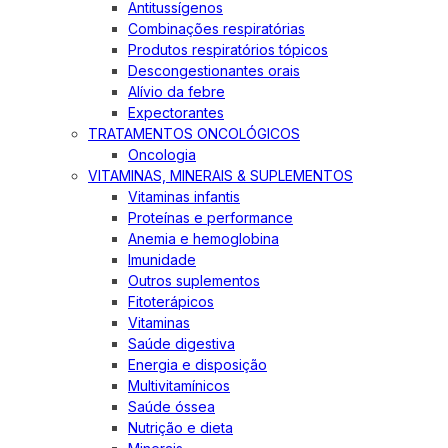
Antitussígenos
Combinações respiratórias
Produtos respiratórios tópicos
Descongestionantes orais
Alívio da febre
Expectorantes
TRATAMENTOS ONCOLÓGICOS
Oncologia
VITAMINAS, MINERAIS & SUPLEMENTOS
Vitaminas infantis
Proteínas e performance
Anemia e hemoglobina
Imunidade
Outros suplementos
Fitoterápicos
Vitaminas
Saúde digestiva
Energia e disposição
Multivitamínicos
Saúde óssea
Nutrição e dieta