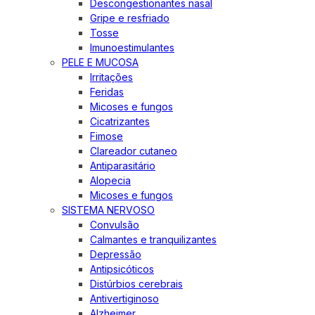
Descongestionantes nasal
Gripe e resfriado
Tosse
Imunoestimulantes
PELE E MUCOSA
Irritações
Feridas
Micoses e fungos
Cicatrizantes
Fimose
Clareador cutaneo
Antiparasitário
Alopecia
Micoses e fungos
SISTEMA NERVOSO
Convulsão
Calmantes e tranquilizantes
Depressão
Antipsicóticos
Distúrbios cerebrais
Antivertiginoso
Alzheimer