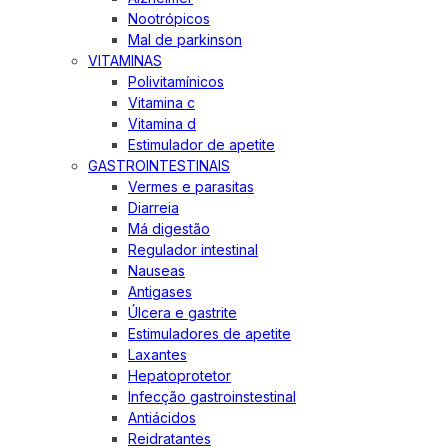
Nootrópicos
Mal de parkinson
VITAMINAS
Polivitamínicos
Vitamina c
Vitamina d
Estimulador de apetite
GASTROINTESTINAIS
Vermes e parasitas
Diarreia
Má digestão
Regulador intestinal
Nauseas
Antigases
Úlcera e gastrite
Estimuladores de apetite
Laxantes
Hepatoprotetor
Infecção gastroinstestinal
Antiácidos
Reidratantes