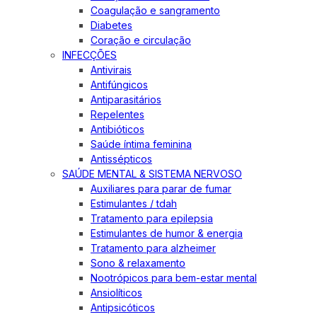
Coagulação e sangramento
Diabetes
Coração e circulação
INFECÇÕES
Antivirais
Antifúngicos
Antiparasitários
Repelentes
Antibióticos
Saúde íntima feminina
Antissépticos
SAÚDE MENTAL & SISTEMA NERVOSO
Auxiliares para parar de fumar
Estimulantes / tdah
Tratamento para epilepsia
Estimulantes de humor & energia
Tratamento para alzheimer
Sono & relaxamento
Nootrópicos para bem-estar mental
Ansiolíticos
Antipsicóticos