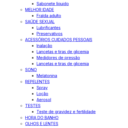
Sabonete líquido
MELHOR IDADE
Fralda adulto
SAÚDE SEXUAL
Lubrificantes
Preservativos
ACESSÓRIOS CUIDADOS PESSOAIS
Inalação
Lancetas e tiras de glicemia
Medidores de pressão
Lancetas e tiras de glicemia
SONO
Melatonina
REPELENTES
Spray
Loção
Aerosol
TESTES
Teste de gravidez e fertilidade
HORA DO BANHO
OLHOS E LENTES