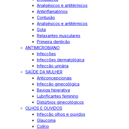
Analgésicos e antitérmicos
Antiinflamatórios
Contusão
Analgésicos e antitérmicos
Gota
Relaxantes musculares
Primeira dentição
ANTIMICROBIANO
Infecções
Infecções dermatológica
Infecção urinária
SAÚDE DA MULHER
Anticoncepcionais
Infecção ginecológica
Bexiga hiperativa
Lubrificantes feminino
Distúrbios ginecológicos
OLHOS E OUVIDOS
Infecção olhos e ouvidos
Glaucoma
Colírio