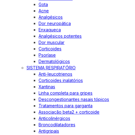
Gota
Acne
Analgésicos
Dor neuropática
Enxaqueca
Analgésicos potentes
Dor muscular
Corticoides
Psoríase
Dermatológicos
SISTEMA RESPIRATÓRIO
Anti-leucotrienos
Corticoides inalatórios
Xantinas
Linha completa para gripes
Descongestionantes nasais tópicos
Tratamentos para garganta
Associação beta2 + corticoide
Anticolinérgicos
Broncodilatadores
Antigripais