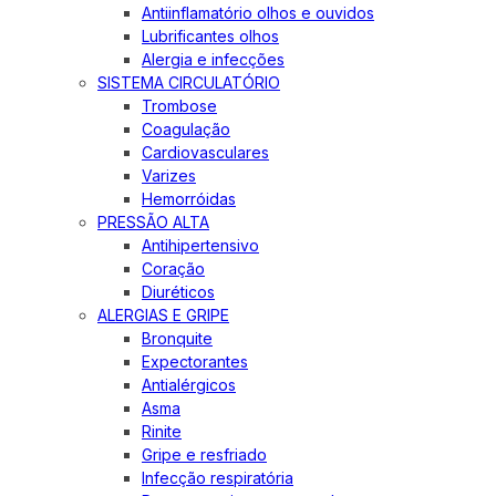
Antiinflamatório olhos e ouvidos
Lubrificantes olhos
Alergia e infecções
SISTEMA CIRCULATÓRIO
Trombose
Coagulação
Cardiovasculares
Varizes
Hemorróidas
PRESSÃO ALTA
Antihipertensivo
Coração
Diuréticos
ALERGIAS E GRIPE
Bronquite
Expectorantes
Antialérgicos
Asma
Rinite
Gripe e resfriado
Infecção respiratória