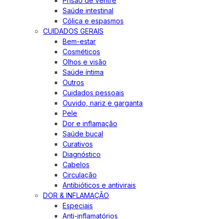
Prisão de ventre
Saúde intestinal
Cólica e espasmos
CUIDADOS GERAIS
Bem-estar
Cosméticos
Olhos e visão
Saúde íntima
Outros
Cuidados pessoais
Ouvido, nariz e garganta
Pele
Dor e inflamação
Saúde bucal
Curativos
Diagnóstico
Cabelos
Circulação
Antibióticos e antivirais
DOR & INFLAMAÇÃO
Especiais
Anti-inflamatórios