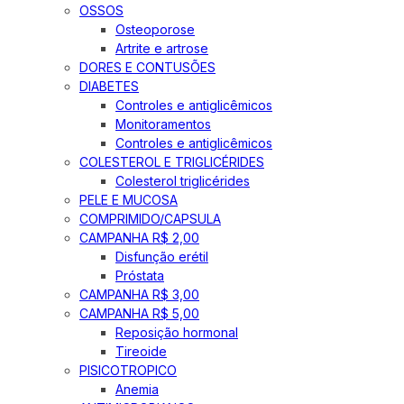
OSSOS
Osteoporose
Artrite e artrose
DORES E CONTUSÕES
DIABETES
Controles e antiglicêmicos
Monitoramentos
Controles e antiglicêmicos
COLESTEROL E TRIGLICÉRIDES
Colesterol triglicérides
PELE E MUCOSA
COMPRIMIDO/CAPSULA
CAMPANHA R$ 2,00
Disfunção erétil
Próstata
CAMPANHA R$ 3,00
CAMPANHA R$ 5,00
Reposição hormonal
Tireoide
PISICOTROPICO
Anemia