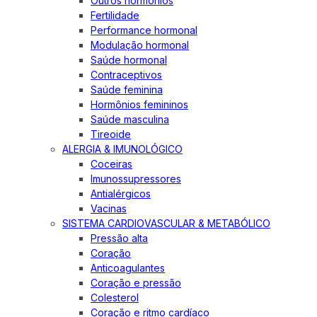
Outros hormônios
Fertilidade
Performance hormonal
Modulação hormonal
Saúde hormonal
Contraceptivos
Saúde feminina
Hormônios femininos
Saúde masculina
Tireoide
ALERGIA & IMUNOLÓGICO
Coceiras
Imunossupressores
Antialérgicos
Vacinas
SISTEMA CARDIOVASCULAR & METABÓLICO
Pressão alta
Coração
Anticoagulantes
Coração e pressão
Colesterol
Coração e ritmo cardíaco