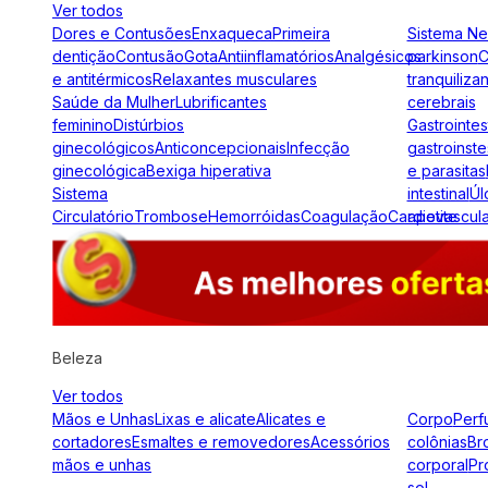
Ver todos
Dores e Contusões
Enxaqueca
Primeira
Sistema N
dentição
Contusão
Gota
Antiinflamatórios
Analgésicos
parkinson
C
e antitérmicos
Relaxantes musculares
tranquiliza
Saúde da Mulher
Lubrificantes
cerebrais
feminino
Distúrbios
Gastrointes
ginecológicos
Anticoncepcionais
Infecção
gastroinste
ginecológica
Bexiga hiperativa
e parasitas
Sistema
intestinal
Úl
Circulatório
Trombose
Hemorróidas
Coagulação
Cardiovascul
apetite
Beleza
Ver todos
Mãos e Unhas
Lixas e alicate
Alicates e
Corpo
Perf
cortadores
Esmaltes e removedores
Acessórios
colônias
Br
mãos e unhas
corporal
Pr
sol