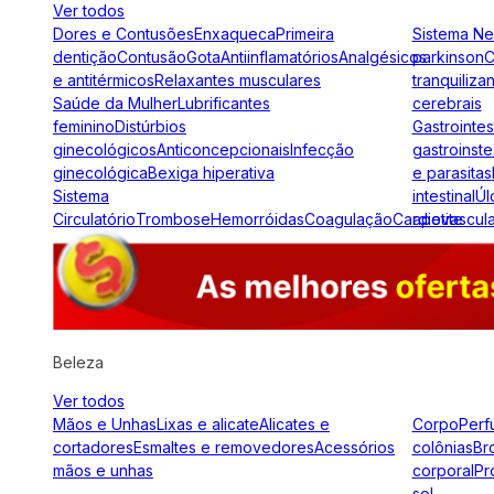
Ver todos
Dores e Contusões
Enxaqueca
Primeira
Sistema N
dentição
Contusão
Gota
Antiinflamatórios
Analgésicos
parkinson
C
e antitérmicos
Relaxantes musculares
tranquiliza
Saúde da Mulher
Lubrificantes
cerebrais
feminino
Distúrbios
Gastrointes
ginecológicos
Anticoncepcionais
Infecção
gastroinste
ginecológica
Bexiga hiperativa
e parasitas
Sistema
intestinal
Úl
Circulatório
Trombose
Hemorróidas
Coagulação
Cardiovascul
apetite
Beleza
Ver todos
Mãos e Unhas
Lixas e alicate
Alicates e
Corpo
Perf
cortadores
Esmaltes e removedores
Acessórios
colônias
Br
mãos e unhas
corporal
Pr
sol