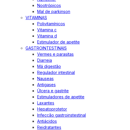
Nootrópicos
Mal de parkinson
VITAMINAS
Polivitamínicos
Vitamina c
Vitamina d
Estimulador de apetite
GASTROINTESTINAIS
Vermes e parasitas
Diarreia
Má digestão
Regulador intestinal
Nauseas
Antigases
Úlcera e gastrite
Estimuladores de apetite
Laxantes
Hepatoprotetor
Infecção gastroinstestinal
Antiácidos
Reidratantes