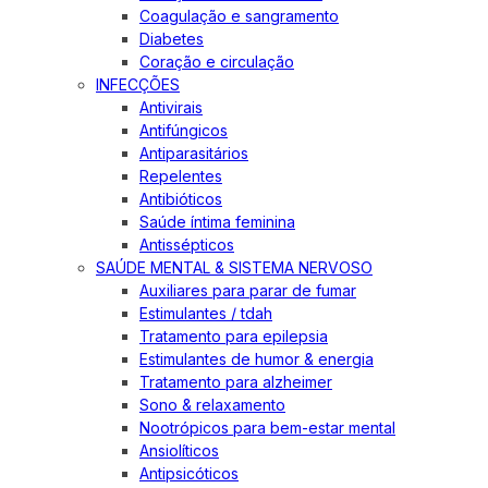
Coagulação e sangramento
Diabetes
Coração e circulação
INFECÇÕES
Antivirais
Antifúngicos
Antiparasitários
Repelentes
Antibióticos
Saúde íntima feminina
Antissépticos
SAÚDE MENTAL & SISTEMA NERVOSO
Auxiliares para parar de fumar
Estimulantes / tdah
Tratamento para epilepsia
Estimulantes de humor & energia
Tratamento para alzheimer
Sono & relaxamento
Nootrópicos para bem-estar mental
Ansiolíticos
Antipsicóticos