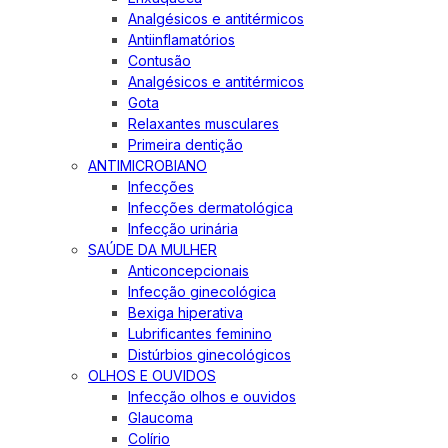
Analgésicos e antitérmicos
Antiinflamatórios
Contusão
Analgésicos e antitérmicos
Gota
Relaxantes musculares
Primeira dentição
ANTIMICROBIANO
Infecções
Infecções dermatológica
Infecção urinária
SAÚDE DA MULHER
Anticoncepcionais
Infecção ginecológica
Bexiga hiperativa
Lubrificantes feminino
Distúrbios ginecológicos
OLHOS E OUVIDOS
Infecção olhos e ouvidos
Glaucoma
Colírio