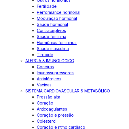
Outros hormônios
Fertilidade
Performance hormonal
Modulação hormonal
Saúde hormonal
Contraceptivos
Saúde feminina
Hormônios femininos
Saúde masculina
Tireoide
ALERGIA & IMUNOLÓGICO
Coceiras
Imunossupressores
Antialérgicos
Vacinas
SISTEMA CARDIOVASCULAR & METABÓLICO
Pressão alta
Coração
Anticoagulantes
Coração e pressão
Colesterol
Coração e ritmo cardíaco