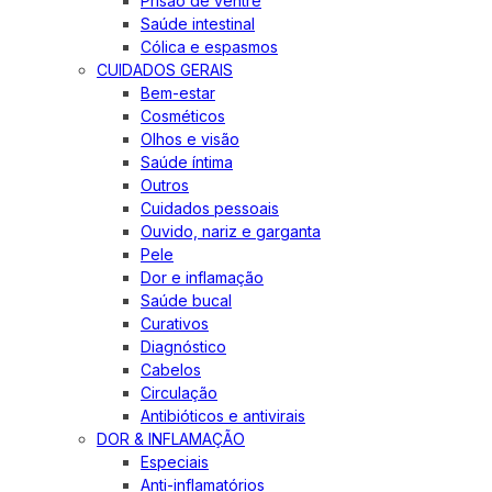
Prisão de ventre
Saúde intestinal
Cólica e espasmos
CUIDADOS GERAIS
Bem-estar
Cosméticos
Olhos e visão
Saúde íntima
Outros
Cuidados pessoais
Ouvido, nariz e garganta
Pele
Dor e inflamação
Saúde bucal
Curativos
Diagnóstico
Cabelos
Circulação
Antibióticos e antivirais
DOR & INFLAMAÇÃO
Especiais
Anti-inflamatórios