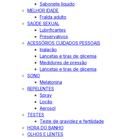
Sabonete líquido
MELHOR IDADE
Fralda adulto
SAÚDE SEXUAL
Lubrificantes
Preservativos
ACESSÓRIOS CUIDADOS PESSOAIS
Inalação
Lancetas e tiras de glicemia
Medidores de pressão
Lancetas e tiras de glicemia
SONO
Melatonina
REPELENTES
Spray
Loção
Aerosol
TESTES
Teste de gravidez e fertilidade
HORA DO BANHO
OLHOS E LENTES