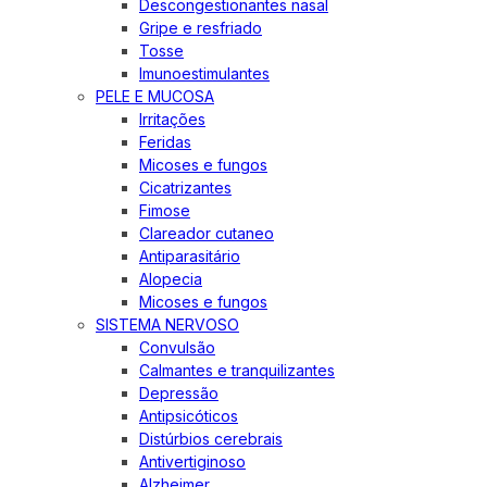
Descongestionantes nasal
Gripe e resfriado
Tosse
Imunoestimulantes
PELE E MUCOSA
Irritações
Feridas
Micoses e fungos
Cicatrizantes
Fimose
Clareador cutaneo
Antiparasitário
Alopecia
Micoses e fungos
SISTEMA NERVOSO
Convulsão
Calmantes e tranquilizantes
Depressão
Antipsicóticos
Distúrbios cerebrais
Antivertiginoso
Alzheimer