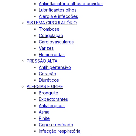
Antiinflamatório olhos e ouvidos
Lubrificantes olhos
Alergia e infecções
SISTEMA CIRCULATÓRIO
Trombose
Coagulação
Cardiovasculares
Varizes
Hemorróidas
PRESSÃO ALTA
Antihipertensivo
Coração
Diuréticos
ALERGIAS E GRIPE
Bronquite
Expectorantes
Antialérgicos
Asma
Rinite
Gripe e resfriado
Infecção respiratória