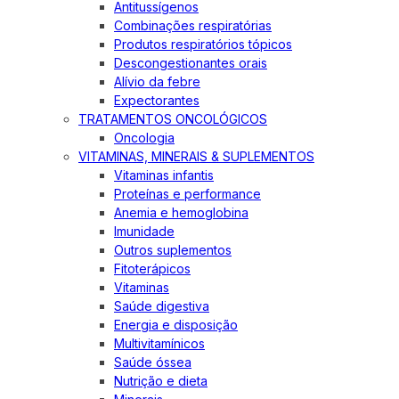
Antitussígenos
Combinações respiratórias
Produtos respiratórios tópicos
Descongestionantes orais
Alívio da febre
Expectorantes
TRATAMENTOS ONCOLÓGICOS
Oncologia
VITAMINAS, MINERAIS & SUPLEMENTOS
Vitaminas infantis
Proteínas e performance
Anemia e hemoglobina
Imunidade
Outros suplementos
Fitoterápicos
Vitaminas
Saúde digestiva
Energia e disposição
Multivitamínicos
Saúde óssea
Nutrição e dieta