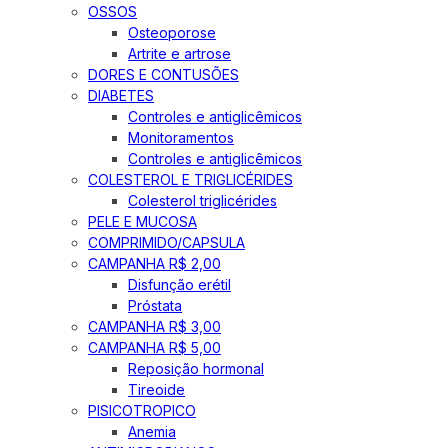
OSSOS
Osteoporose
Artrite e artrose
DORES E CONTUSÕES
DIABETES
Controles e antiglicêmicos
Monitoramentos
Controles e antiglicêmicos
COLESTEROL E TRIGLICÉRIDES
Colesterol triglicérides
PELE E MUCOSA
COMPRIMIDO/CAPSULA
CAMPANHA R$ 2,00
Disfunção erétil
Próstata
CAMPANHA R$ 3,00
CAMPANHA R$ 5,00
Reposição hormonal
Tireoide
PISICOTROPICO
Anemia