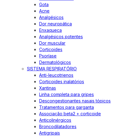
Gota
Acne
Analgésicos
Dor neuropática
Enxaqueca
Analgésicos potentes
Dor muscular
Corticoides
Psoríase
Dermatológicos
SISTEMA RESPIRATÓRIO
Anti-leucotrienos
Corticoides inalatórios
Xantinas
Linha completa para gripes
Descongestionantes nasais tópicos
Tratamentos para garganta
Associação beta2 + corticoide
Anticolinérgicos
Broncodilatadores
Antigripais