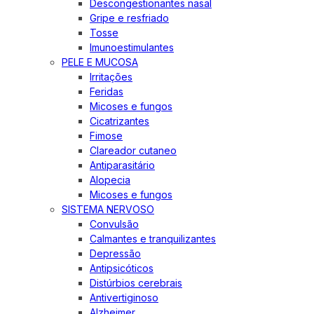
Descongestionantes nasal
Gripe e resfriado
Tosse
Imunoestimulantes
PELE E MUCOSA
Irritações
Feridas
Micoses e fungos
Cicatrizantes
Fimose
Clareador cutaneo
Antiparasitário
Alopecia
Micoses e fungos
SISTEMA NERVOSO
Convulsão
Calmantes e tranquilizantes
Depressão
Antipsicóticos
Distúrbios cerebrais
Antivertiginoso
Alzheimer