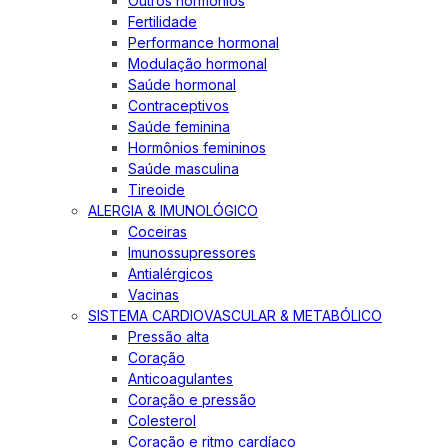
Outros hormônios
Fertilidade
Performance hormonal
Modulação hormonal
Saúde hormonal
Contraceptivos
Saúde feminina
Hormônios femininos
Saúde masculina
Tireoide
ALERGIA & IMUNOLÓGICO
Coceiras
Imunossupressores
Antialérgicos
Vacinas
SISTEMA CARDIOVASCULAR & METABÓLICO
Pressão alta
Coração
Anticoagulantes
Coração e pressão
Colesterol
Coração e ritmo cardíaco