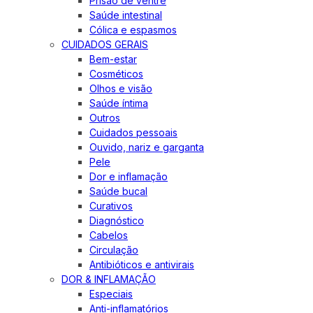
Prisão de ventre
Saúde intestinal
Cólica e espasmos
CUIDADOS GERAIS
Bem-estar
Cosméticos
Olhos e visão
Saúde íntima
Outros
Cuidados pessoais
Ouvido, nariz e garganta
Pele
Dor e inflamação
Saúde bucal
Curativos
Diagnóstico
Cabelos
Circulação
Antibióticos e antivirais
DOR & INFLAMAÇÃO
Especiais
Anti-inflamatórios