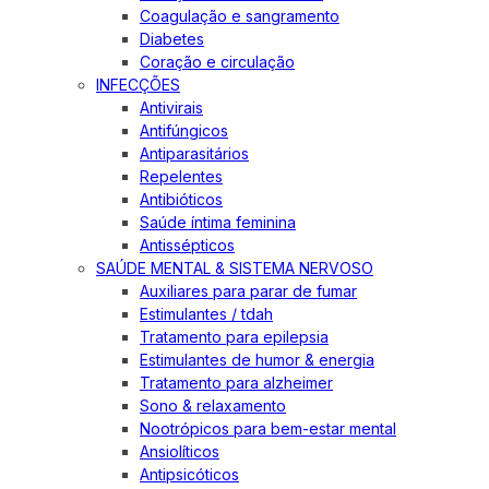
Coagulação e sangramento
Diabetes
Coração e circulação
INFECÇÕES
Antivirais
Antifúngicos
Antiparasitários
Repelentes
Antibióticos
Saúde íntima feminina
Antissépticos
SAÚDE MENTAL & SISTEMA NERVOSO
Auxiliares para parar de fumar
Estimulantes / tdah
Tratamento para epilepsia
Estimulantes de humor & energia
Tratamento para alzheimer
Sono & relaxamento
Nootrópicos para bem-estar mental
Ansiolíticos
Antipsicóticos