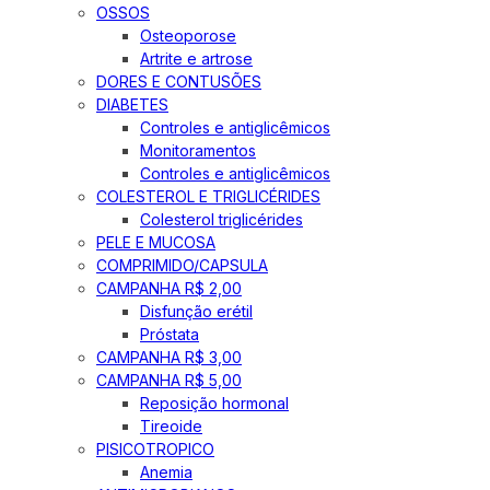
OSSOS
Osteoporose
Artrite e artrose
DORES E CONTUSÕES
DIABETES
Controles e antiglicêmicos
Monitoramentos
Controles e antiglicêmicos
COLESTEROL E TRIGLICÉRIDES
Colesterol triglicérides
PELE E MUCOSA
COMPRIMIDO/CAPSULA
CAMPANHA R$ 2,00
Disfunção erétil
Próstata
CAMPANHA R$ 3,00
CAMPANHA R$ 5,00
Reposição hormonal
Tireoide
PISICOTROPICO
Anemia