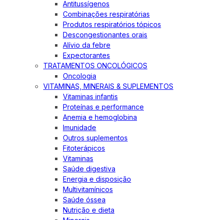
Antitussígenos
Combinações respiratórias
Produtos respiratórios tópicos
Descongestionantes orais
Alívio da febre
Expectorantes
TRATAMENTOS ONCOLÓGICOS
Oncologia
VITAMINAS, MINERAIS & SUPLEMENTOS
Vitaminas infantis
Proteínas e performance
Anemia e hemoglobina
Imunidade
Outros suplementos
Fitoterápicos
Vitaminas
Saúde digestiva
Energia e disposição
Multivitamínicos
Saúde óssea
Nutrição e dieta