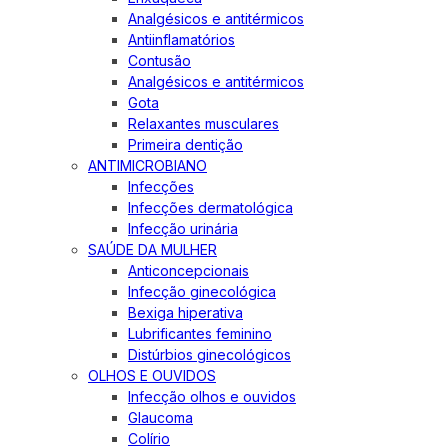
Analgésicos e antitérmicos
Antiinflamatórios
Contusão
Analgésicos e antitérmicos
Gota
Relaxantes musculares
Primeira dentição
ANTIMICROBIANO
Infecções
Infecções dermatológica
Infecção urinária
SAÚDE DA MULHER
Anticoncepcionais
Infecção ginecológica
Bexiga hiperativa
Lubrificantes feminino
Distúrbios ginecológicos
OLHOS E OUVIDOS
Infecção olhos e ouvidos
Glaucoma
Colírio