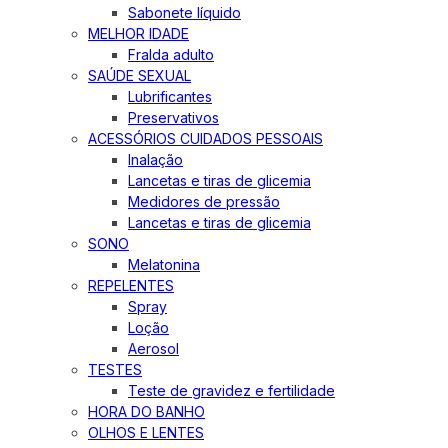
Sabonete líquido
MELHOR IDADE
Fralda adulto
SAÚDE SEXUAL
Lubrificantes
Preservativos
ACESSÓRIOS CUIDADOS PESSOAIS
Inalação
Lancetas e tiras de glicemia
Medidores de pressão
Lancetas e tiras de glicemia
SONO
Melatonina
REPELENTES
Spray
Loção
Aerosol
TESTES
Teste de gravidez e fertilidade
HORA DO BANHO
OLHOS E LENTES