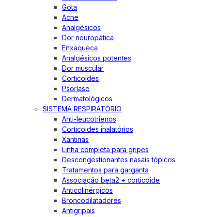
Gota
Acne
Analgésicos
Dor neuropática
Enxaqueca
Analgésicos potentes
Dor muscular
Corticoides
Psoríase
Dermatológicos
SISTEMA RESPIRATÓRIO
Anti-leucotrienos
Corticoides inalatórios
Xantinas
Linha completa para gripes
Descongestionantes nasais tópicos
Tratamentos para garganta
Associação beta2 + corticoide
Anticolinérgicos
Broncodilatadores
Antigripais