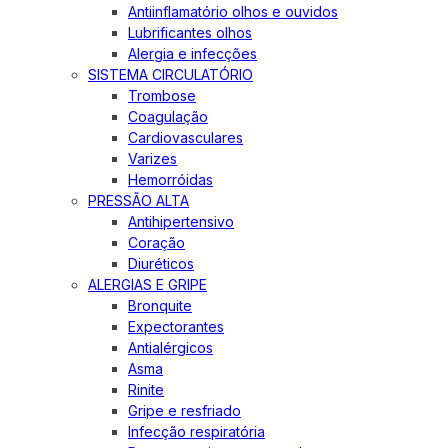
Antiinflamatório olhos e ouvidos
Lubrificantes olhos
Alergia e infecções
SISTEMA CIRCULATÓRIO
Trombose
Coagulação
Cardiovasculares
Varizes
Hemorróidas
PRESSÃO ALTA
Antihipertensivo
Coração
Diuréticos
ALERGIAS E GRIPE
Bronquite
Expectorantes
Antialérgicos
Asma
Rinite
Gripe e resfriado
Infecção respiratória