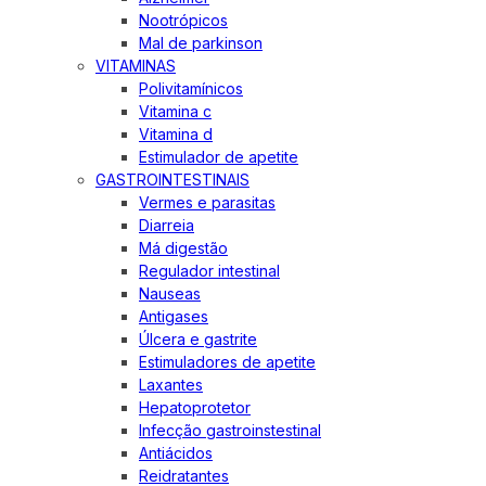
Nootrópicos
Mal de parkinson
VITAMINAS
Polivitamínicos
Vitamina c
Vitamina d
Estimulador de apetite
GASTROINTESTINAIS
Vermes e parasitas
Diarreia
Má digestão
Regulador intestinal
Nauseas
Antigases
Úlcera e gastrite
Estimuladores de apetite
Laxantes
Hepatoprotetor
Infecção gastroinstestinal
Antiácidos
Reidratantes