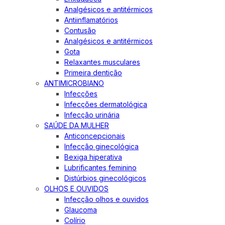
Analgésicos e antitérmicos
Antiinflamatórios
Contusão
Analgésicos e antitérmicos
Gota
Relaxantes musculares
Primeira dentição
ANTIMICROBIANO
Infecções
Infecções dermatológica
Infecção urinária
SAÚDE DA MULHER
Anticoncepcionais
Infecção ginecológica
Bexiga hiperativa
Lubrificantes feminino
Distúrbios ginecológicos
OLHOS E OUVIDOS
Infecção olhos e ouvidos
Glaucoma
Colírio