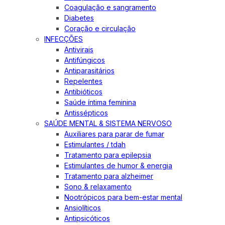
Coagulação e sangramento
Diabetes
Coração e circulação
INFECÇÕES
Antivirais
Antifúngicos
Antiparasitários
Repelentes
Antibióticos
Saúde íntima feminina
Antissépticos
SAÚDE MENTAL & SISTEMA NERVOSO
Auxiliares para parar de fumar
Estimulantes / tdah
Tratamento para epilepsia
Estimulantes de humor & energia
Tratamento para alzheimer
Sono & relaxamento
Nootrópicos para bem-estar mental
Ansiolíticos
Antipsicóticos