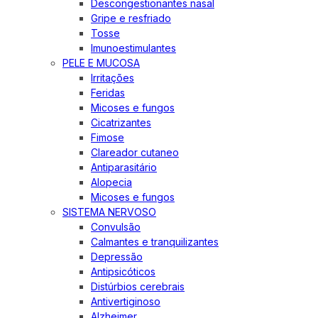
Descongestionantes nasal
Gripe e resfriado
Tosse
Imunoestimulantes
PELE E MUCOSA
Irritações
Feridas
Micoses e fungos
Cicatrizantes
Fimose
Clareador cutaneo
Antiparasitário
Alopecia
Micoses e fungos
SISTEMA NERVOSO
Convulsão
Calmantes e tranquilizantes
Depressão
Antipsicóticos
Distúrbios cerebrais
Antivertiginoso
Alzheimer