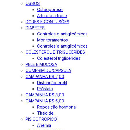
OSSOS
Osteoporose
Artrite e artrose
DORES E CONTUSÕES
DIABETES
Controles e antiglicêmicos
Monitoramentos
Controles e antiglicêmicos
COLESTEROL E TRIGLICÉRIDES
Colesterol triglicérides
PELE E MUCOSA
COMPRIMIDO/CAPSULA
CAMPANHA R$ 2,00
Disfunção erétil
Próstata
CAMPANHA R$ 3,00
CAMPANHA R$ 5,00
Reposição hormonal
Tireoide
PISICOTROPICO
Anemia