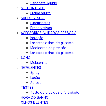
Sabonete líquido
MELHOR IDADE
Fralda adulto
SAÚDE SEXUAL
Lubrificantes
Preservativos
ACESSÓRIOS CUIDADOS PESSOAIS
Inalação
Lancetas e tiras de glicemia
Medidores de pressão
Lancetas e tiras de glicemia
SONO
Melatonina
REPELENTES
Spray
Loção
Aerosol
TESTES
Teste de gravidez e fertilidade
HORA DO BANHO
OLHOS E LENTES