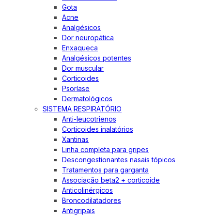
Gota
Acne
Analgésicos
Dor neuropática
Enxaqueca
Analgésicos potentes
Dor muscular
Corticoides
Psoríase
Dermatológicos
SISTEMA RESPIRATÓRIO
Anti-leucotrienos
Corticoides inalatórios
Xantinas
Linha completa para gripes
Descongestionantes nasais tópicos
Tratamentos para garganta
Associação beta2 + corticoide
Anticolinérgicos
Broncodilatadores
Antigripais