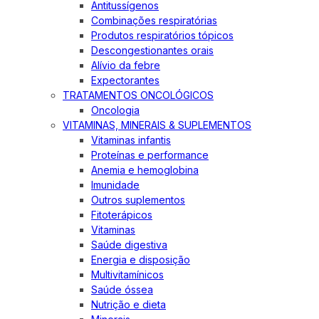
Antitussígenos
Combinações respiratórias
Produtos respiratórios tópicos
Descongestionantes orais
Alívio da febre
Expectorantes
TRATAMENTOS ONCOLÓGICOS
Oncologia
VITAMINAS, MINERAIS & SUPLEMENTOS
Vitaminas infantis
Proteínas e performance
Anemia e hemoglobina
Imunidade
Outros suplementos
Fitoterápicos
Vitaminas
Saúde digestiva
Energia e disposição
Multivitamínicos
Saúde óssea
Nutrição e dieta