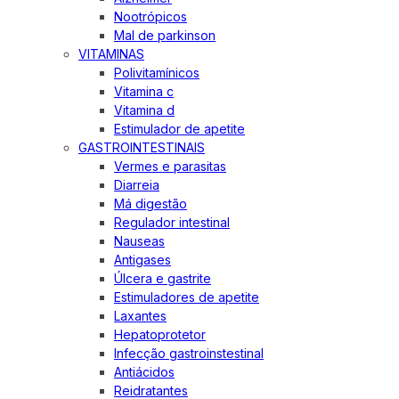
Nootrópicos
Mal de parkinson
VITAMINAS
Polivitamínicos
Vitamina c
Vitamina d
Estimulador de apetite
GASTROINTESTINAIS
Vermes e parasitas
Diarreia
Má digestão
Regulador intestinal
Nauseas
Antigases
Úlcera e gastrite
Estimuladores de apetite
Laxantes
Hepatoprotetor
Infecção gastroinstestinal
Antiácidos
Reidratantes