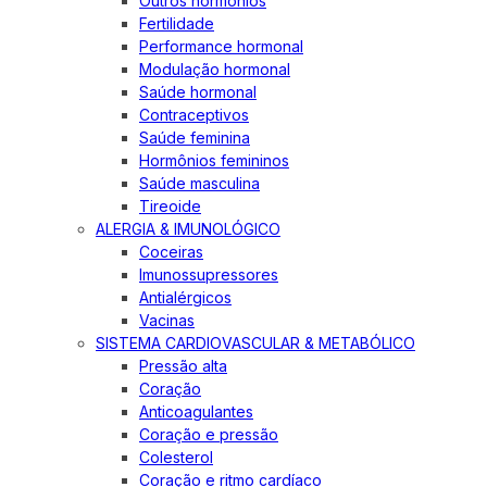
Outros hormônios
Fertilidade
Performance hormonal
Modulação hormonal
Saúde hormonal
Contraceptivos
Saúde feminina
Hormônios femininos
Saúde masculina
Tireoide
ALERGIA & IMUNOLÓGICO
Coceiras
Imunossupressores
Antialérgicos
Vacinas
SISTEMA CARDIOVASCULAR & METABÓLICO
Pressão alta
Coração
Anticoagulantes
Coração e pressão
Colesterol
Coração e ritmo cardíaco