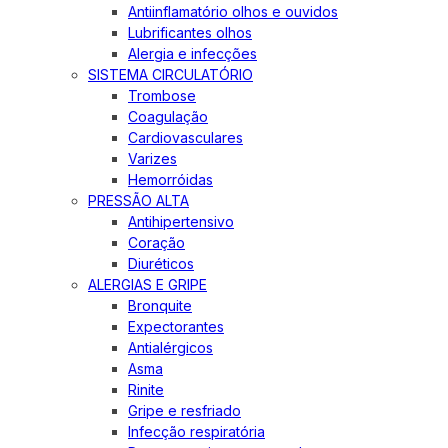
Antiinflamatório olhos e ouvidos
Lubrificantes olhos
Alergia e infecções
SISTEMA CIRCULATÓRIO
Trombose
Coagulação
Cardiovasculares
Varizes
Hemorróidas
PRESSÃO ALTA
Antihipertensivo
Coração
Diuréticos
ALERGIAS E GRIPE
Bronquite
Expectorantes
Antialérgicos
Asma
Rinite
Gripe e resfriado
Infecção respiratória