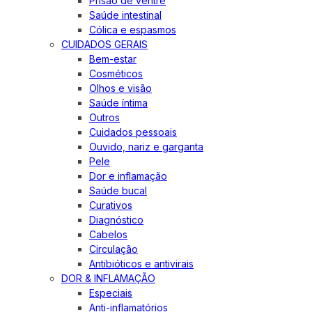
Prisão de ventre
Saúde intestinal
Cólica e espasmos
CUIDADOS GERAIS
Bem-estar
Cosméticos
Olhos e visão
Saúde íntima
Outros
Cuidados pessoais
Ouvido, nariz e garganta
Pele
Dor e inflamação
Saúde bucal
Curativos
Diagnóstico
Cabelos
Circulação
Antibióticos e antivirais
DOR & INFLAMAÇÃO
Especiais
Anti-inflamatórios