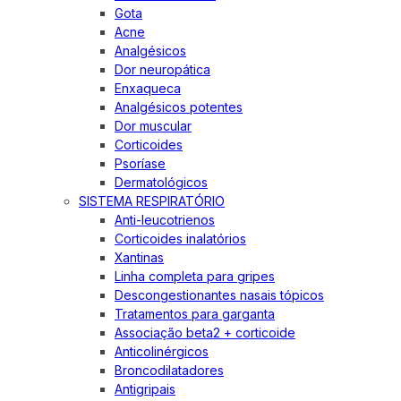
Gota
Acne
Analgésicos
Dor neuropática
Enxaqueca
Analgésicos potentes
Dor muscular
Corticoides
Psoríase
Dermatológicos
SISTEMA RESPIRATÓRIO
Anti-leucotrienos
Corticoides inalatórios
Xantinas
Linha completa para gripes
Descongestionantes nasais tópicos
Tratamentos para garganta
Associação beta2 + corticoide
Anticolinérgicos
Broncodilatadores
Antigripais