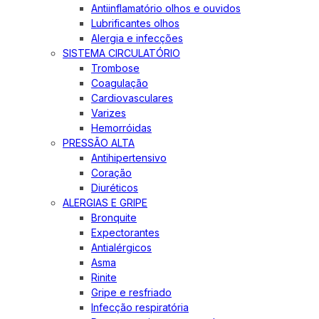
Antiinflamatório olhos e ouvidos
Lubrificantes olhos
Alergia e infecções
SISTEMA CIRCULATÓRIO
Trombose
Coagulação
Cardiovasculares
Varizes
Hemorróidas
PRESSÃO ALTA
Antihipertensivo
Coração
Diuréticos
ALERGIAS E GRIPE
Bronquite
Expectorantes
Antialérgicos
Asma
Rinite
Gripe e resfriado
Infecção respiratória