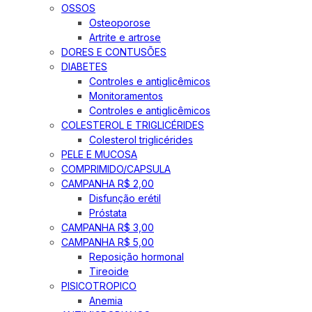
OSSOS
Osteoporose
Artrite e artrose
DORES E CONTUSÕES
DIABETES
Controles e antiglicêmicos
Monitoramentos
Controles e antiglicêmicos
COLESTEROL E TRIGLICÉRIDES
Colesterol triglicérides
PELE E MUCOSA
COMPRIMIDO/CAPSULA
CAMPANHA R$ 2,00
Disfunção erétil
Próstata
CAMPANHA R$ 3,00
CAMPANHA R$ 5,00
Reposição hormonal
Tireoide
PISICOTROPICO
Anemia