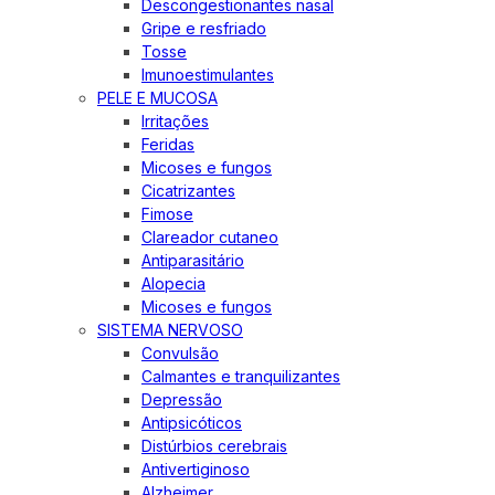
Descongestionantes nasal
Gripe e resfriado
Tosse
Imunoestimulantes
PELE E MUCOSA
Irritações
Feridas
Micoses e fungos
Cicatrizantes
Fimose
Clareador cutaneo
Antiparasitário
Alopecia
Micoses e fungos
SISTEMA NERVOSO
Convulsão
Calmantes e tranquilizantes
Depressão
Antipsicóticos
Distúrbios cerebrais
Antivertiginoso
Alzheimer