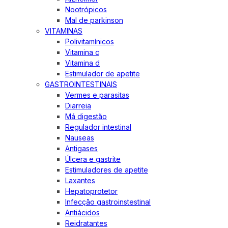
Nootrópicos
Mal de parkinson
VITAMINAS
Polivitamínicos
Vitamina c
Vitamina d
Estimulador de apetite
GASTROINTESTINAIS
Vermes e parasitas
Diarreia
Má digestão
Regulador intestinal
Nauseas
Antigases
Úlcera e gastrite
Estimuladores de apetite
Laxantes
Hepatoprotetor
Infecção gastroinstestinal
Antiácidos
Reidratantes