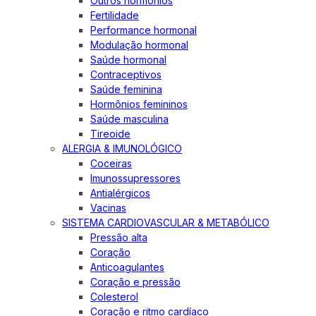
Outros hormônios
Fertilidade
Performance hormonal
Modulação hormonal
Saúde hormonal
Contraceptivos
Saúde feminina
Hormônios femininos
Saúde masculina
Tireoide
ALERGIA & IMUNOLÓGICO
Coceiras
Imunossupressores
Antialérgicos
Vacinas
SISTEMA CARDIOVASCULAR & METABÓLICO
Pressão alta
Coração
Anticoagulantes
Coração e pressão
Colesterol
Coração e ritmo cardíaco