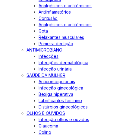
Analgésicos e antitérmicos
Antiinflamatórios
Contusão
Analgésicos e antitérmicos
Gota
Relaxantes musculares
Primeira dentição
ANTIMICROBIANO
Infecções
Infecções dermatológica
Infecção urinária
SAÚDE DA MULHER
Anticoncepcionais
Infecção ginecológica
Bexiga hiperativa
Lubrificantes feminino
Distúrbios ginecológicos
OLHOS E OUVIDOS
Infecção olhos e ouvidos
Glaucoma
Colírio