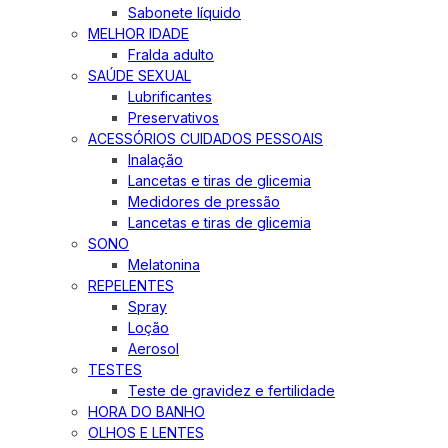
Sabonete líquido
MELHOR IDADE
Fralda adulto
SAÚDE SEXUAL
Lubrificantes
Preservativos
ACESSÓRIOS CUIDADOS PESSOAIS
Inalação
Lancetas e tiras de glicemia
Medidores de pressão
Lancetas e tiras de glicemia
SONO
Melatonina
REPELENTES
Spray
Loção
Aerosol
TESTES
Teste de gravidez e fertilidade
HORA DO BANHO
OLHOS E LENTES