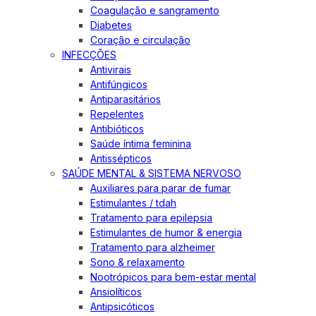
Coagulação e sangramento
Diabetes
Coração e circulação
INFECÇÕES
Antivirais
Antifúngicos
Antiparasitários
Repelentes
Antibióticos
Saúde íntima feminina
Antissépticos
SAÚDE MENTAL & SISTEMA NERVOSO
Auxiliares para parar de fumar
Estimulantes / tdah
Tratamento para epilepsia
Estimulantes de humor & energia
Tratamento para alzheimer
Sono & relaxamento
Nootrópicos para bem-estar mental
Ansiolíticos
Antipsicóticos