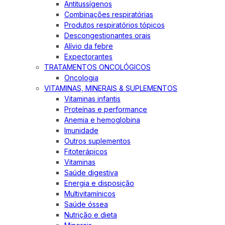
Antitussígenos
Combinações respiratórias
Produtos respiratórios tópicos
Descongestionantes orais
Alívio da febre
Expectorantes
TRATAMENTOS ONCOLÓGICOS
Oncologia
VITAMINAS, MINERAIS & SUPLEMENTOS
Vitaminas infantis
Proteínas e performance
Anemia e hemoglobina
Imunidade
Outros suplementos
Fitoterápicos
Vitaminas
Saúde digestiva
Energia e disposição
Multivitamínicos
Saúde óssea
Nutrição e dieta