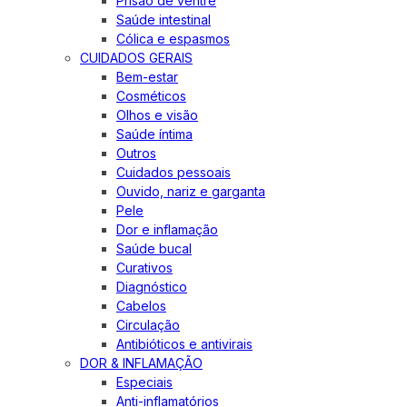
Prisão de ventre
Saúde intestinal
Cólica e espasmos
CUIDADOS GERAIS
Bem-estar
Cosméticos
Olhos e visão
Saúde íntima
Outros
Cuidados pessoais
Ouvido, nariz e garganta
Pele
Dor e inflamação
Saúde bucal
Curativos
Diagnóstico
Cabelos
Circulação
Antibióticos e antivirais
DOR & INFLAMAÇÃO
Especiais
Anti-inflamatórios