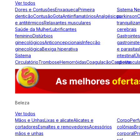
Ver todos
Dores e Contusões
Enxaqueca
Primeira
Sistema N
dentição
Contusão
Gota
Antiinflamatórios
Analgésicos
parkinson
C
e antitérmicos
Relaxantes musculares
tranquiliza
Saúde da Mulher
Lubrificantes
cerebrais
feminino
Distúrbios
Gastrointes
ginecológicos
Anticoncepcionais
Infecção
gastroinste
ginecológica
Bexiga hiperativa
e parasitas
Sistema
intestinal
Úl
Circulatório
Trombose
Hemorróidas
Coagulação
Cardiovascul
apetite
Beleza
Ver todos
Mãos e Unhas
Lixas e alicate
Alicates e
Corpo
Perf
cortadores
Esmaltes e removedores
Acessórios
colônias
Br
mãos e unhas
corporal
Pr
sol